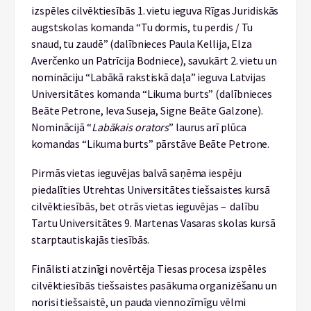
izspēles cilvēktiesībās 1. vietu ieguva Rīgas Juridiskās
augstskolas komanda “Tu dormis, tu perdis / Tu
snaud, tu zaudē” (dalībnieces Paula Kellija, Elza
Averčenko un Patrīcija Bodniece), savukārt 2. vietu un
nomināciju “Labākā rakstiskā daļa” ieguva Latvijas
Universitātes komanda “Likuma burts” (dalībnieces
Beāte Petrone, Ieva Suseja, Signe Beāte Galzone).
Nominācijā “
Labākais orators
” laurus arī plūca
komandas “Likuma burts” pārstāve Beāte Petrone.
Pirmās vietas ieguvējas balvā saņēma iespēju
piedalīties Utrehtas Universitātes tiešsaistes kursā
cilvēktiesībās, bet otrās vietas ieguvējas – dalību
Tartu Universitātes 9. Martenas Vasaras skolas kursā
starptautiskajās tiesībās.
Finālisti atzinīgi novērtēja Tiesas procesa izspēles
cilvēktiesībās tiešsaistes pasākuma organizēšanu un
norisi tiešsaistē, un pauda viennozīmīgu vēlmi