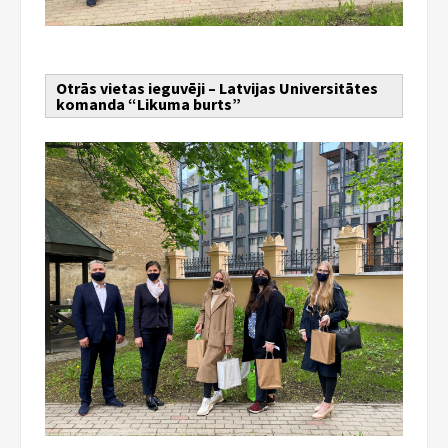
Otrās vietas ieguvēji – Latvijas Universitātes
komanda “Likuma burts”