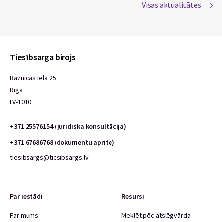
Visas aktualitātes
Tiesībsarga birojs
Baznīcas iela 25
Rīga
LV-1010
+371 25576154 (juridiska konsultācija)
+371 67686768 (dokumentu aprite)
tiesibsargs@tiesibsargs.lv
Par iestādi
Resursi
Par mums
Meklēt pēc atslēgvārda