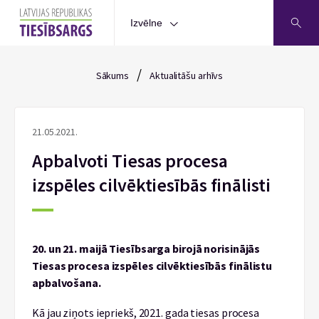
Izvēlne
/
Sākums
Aktualitāšu arhīvs
21.05.2021.
Apbalvoti Tiesas procesa
izspēles cilvēktiesībās finālisti
20. un 21. maijā Tiesībsarga birojā norisinājās
Tiesas procesa izspēles cilvēktiesībās finālistu
apbalvošana.
Kā jau ziņots iepriekš, 2021. gada tiesas procesa