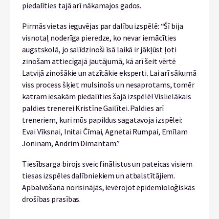
piedalīties tajā arī nākamajos gados.
Pirmās vietas ieguvējas par dalību izspēlē: “Šī bija
visnotaļ noderīga pieredze, ko nevar iemācīties
augstskolā, jo salīdzinoši īsā laikā ir jākļūst ļoti
zinošam attiecīgajā jautājumā, kā arī šeit vērtē
Latvijā zinošākie un atzītākie eksperti. Lai arī sākumā
viss process šķiet mulsinošs un nesaprotams, tomēr
katram iesakām piedalīties šajā izspēlē! Vislielākais
paldies trenerei Kristīne Gailītei. Paldies arī
treneriem, kuri mūs papildus sagatavoja izspēlei:
Evai Vīksnai, Initai Čīmai, Agnetai Rumpai, Emīlam
Joninam, Andrim Dimantam.”
Tiesībsarga birojs sveic finālistus un pateicas visiem
tiesas izspēles dalībniekiem un atbalstītājiem.
Apbalvošana norisinājās, ievērojot epidemioloģiskās
drošības prasības.