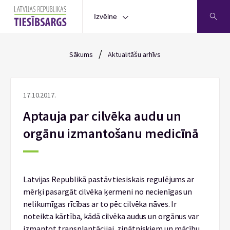
Izvēlne
/
Sākums
Aktualitāšu arhīvs
17.10.2017.
Aptauja par cilvēka audu un
orgānu izmantošanu medicīnā
Latvijas Republikā pastāv tiesiskais regulējums ar
mērķi pasargāt cilvēka ķermeni no necienīgas un
nelikumīgas rīcības ar to pēc cilvēka nāves. Ir
noteikta kārtība, kādā cilvēka audus un orgānus var
izmantot transplantācijai, zinātniskiem un mācību