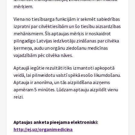
mērķiem.
Viena no tiesībsarga funkcijām ir sekmēt sabiedrības
izpratni par cilvēktiesībām un šo tiesību aizsardzības
mehānismiem. Šīs aptaujas mērķis ir noskaidrot
pilngadīgo Latvijas iedzīvotāju zināšanas par cilvēka
ķermeņa, audu un orgānu ziedošanu medicīnas
vajadzībām pēc cilvēka nāves.
Aptaujā iegūtie rezultāti tiks izmantoti apkopotā
veidā, lai pilnveidotu valstī spēkā esošo likumdošanu.
Aptauja ir anonīma, un tās aizpildīšana aizņems
apmēram 5 minūtes. Lūdzam aptauju aizpildīt vienu
reizi.
Aptaujas anketa pieejama elektroniski:
http://ej.uz/organimedicina