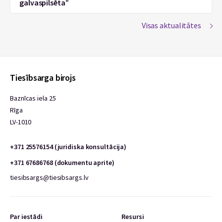
galvaspilsēta”
Visas aktualitātes
Tiesībsarga birojs
Baznīcas iela 25
Rīga
LV-1010
+371 25576154 (juridiska konsultācija)
+371 67686768 (dokumentu aprite)
tiesibsargs@tiesibsargs.lv
Par iestādi
Resursi