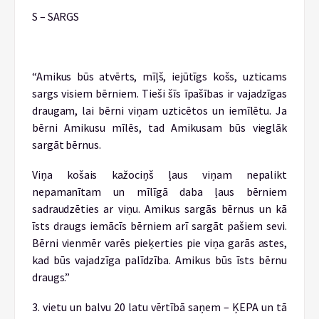
S – SARGS
“Amikus būs atvērts, mīļš, iejūtīgs košs, uzticams
sargs visiem bērniem. Tieši šīs īpašības ir vajadzīgas
draugam, lai bērni viņam uzticētos un iemīlētu. Ja
bērni Amikusu mīlēs, tad Amikusam būs vieglāk
sargāt bērnus.
Viņa košais kažociņš ļaus viņam nepalikt
nepamanītam un mīlīgā daba ļaus bērniem
sadraudzēties ar viņu. Amikus sargās bērnus un kā
īsts draugs iemācīs bērniem arī sargāt pašiem sevi.
Bērni vienmēr varēs pieķerties pie viņa garās astes,
kad būs vajadzīga palīdzība. Amikus būs īsts bērnu
draugs.”
3. vietu un balvu 20 latu vērtībā saņem – ĶEPA un tā