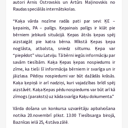
autori Arnis Ostrovskis un Artūrs Maļinovskis no
Raudas speciālās internātskolas.
“Kaķa vārda nozīme radās pati par sevi: ĶE –
ķepainis, PA – palīgs. Ķepainais palīgs ir klāt pie
bērniem jebkurā situācijā. Ķepas ātrās ķepas spēj
aizstaigāt pie katra bērna. Mīkstā Ķepas ķepa
noglāsta, atbalsta, sniedz siltumu. Ķepa var
“piepēdot” visu Latviju. Tā bērni iegūs informāciju par
savām tiesībām. Kaķa Ķepas ķepas nospiedums ir
zīme, ka tieši šī informācija bērniem ir svarīga un ir
jāizlasa. Pēdiņu nospiedumi var būt dažādās krāsās.
Kaķa ķepiņā ir arī nadziņi, kuri vajadzības brīdī spēj
aizstāvēt. Kaķa Ķepas pēdu nospiedums var būt arī kā
zīmogs (paraksts) uz kāda svarīga Kaķu dokumenta.”
Vārda došana un konkursa uzvarētāju apbalvošana
notika 20.novembrī plkst. 13.00 Tiesībsarga birojā,
Baznīcas ielā 25, 4.stāva zālē.