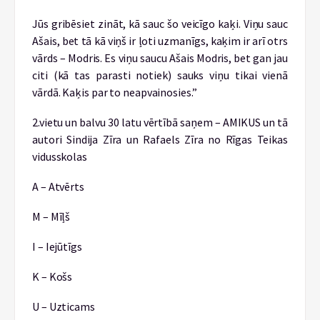
Jūs gribēsiet zināt, kā sauc šo veicīgo kaķi. Viņu sauc
Ašais, bet tā kā viņš ir ļoti uzmanīgs, kaķim ir arī otrs
vārds – Modris. Es viņu saucu Ašais Modris, bet gan jau
citi (kā tas parasti notiek) sauks viņu tikai vienā
vārdā. Kaķis par to neapvainosies.”
2.vietu un balvu 30 latu vērtībā saņem – AMIKUS un tā
autori Sindija Zīra un Rafaels Zīra no Rīgas Teikas
vidusskolas
A – Atvērts
M – Mīļš
I – Iejūtīgs
K – Košs
U – Uzticams