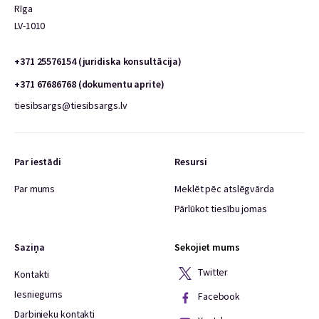
Rīga
LV-1010
+371 25576154 (juridiska konsultācija)
+371 67686768 (dokumentu aprite)
tiesibsargs@tiesibsargs.lv
Par iestādi
Resursi
Par mums
Meklēt pēc atslēgvārda
Pārlūkot tiesību jomas
Saziņa
Sekojiet mums
Twitter
Kontakti
Iesniegums
Facebook
Darbinieku kontakti