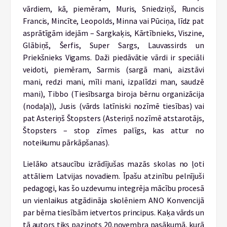
vārdiem, kā, piemēram, Muris, Sniedziņš, Runcis
Francis, Mincīte, Leopolds, Minna vai Pūciņa, līdz pat
asprātīgām idejām – Sargkaķis, Kārtībnieks, Viszine,
Glābiņš, Šerfis, Super Sargs, Lauvassirds un
Priekšnieks Vigams. Daži piedāvātie vārdi ir speciāli
veidoti, piemēram, Sarmis (sargā mani, aizstāvi
mani, redzi mani, mīli mani, izpalīdzi man, saudzē
mani), Tibbo (Tiesībsarga biroja bērnu organizācija
(nodaļa)), Jusis (vārds latīniski nozīmē tiesības) vai
pat Asteriņš Štopsters (Asteriņš nozīmē atstarotājs,
Štopsters – stop zīmes palīgs, kas attur no
noteikumu pārkāpšanas).
Lielāko atsaucību izrādījušas mazās skolas no ļoti
attāliem Latvijas novadiem. Īpašu atzinību pelnījuši
pedagogi, kas šo uzdevumu integrēja mācību procesā
un vienlaikus atgādināja skolēniem ANO Konvencijā
par bērna tiesībām ietvertos principus. Kaķa vārds un
tā autors tiks paziņots 20.novembra pasākumā, kurā