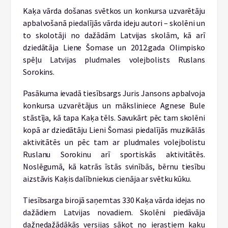
Kaķa vārda došanas svētkos un konkursa uzvarētāju
apbalvošanā piedalījās vārda ideju autori – skolēni un
to skolotāji no dažādām Latvijas skolām, kā arī
dziedātāja Liene Šomase un 2012.gada Olimpisko
spēļu Latvijas pludmales volejbolists Ruslans
Sorokins.
Pasākuma ievadā tiesībsargs Juris Jansons apbalvoja
konkursa uzvarētājus un māksliniece Agnese Bule
stāstīja, kā tapa Kaķa tēls. Savukārt pēc tam skolēni
kopā ar dziedātāju Lieni Šomasi piedalījās muzikālās
aktivitātēs un pēc tam ar pludmales volejbolistu
Ruslanu Sorokinu arī sportiskās aktivitātēs.
Noslēgumā, kā katrās īstās svinībās, bērnu tiesību
aizstāvis Kaķis dalībniekus cienāja ar svētku kūku.
Tiesībsarga birojā saņemtas 330 Kaķa vārda idejas no
dažādiem Latvijas novadiem. Skolēni piedāvāja
dažnedažādākās versijas sākot no ierastiem kaķu