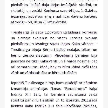
piedalīsies lielākā daļa idejas iesūtījušie skolēni, to
skolotāji un vecāki. Konkursa uzvarētājus, 1.-3.vietas
ieguvējus, apbalvos ar grāmatnīcas dāvanu kartēm,
attiecīgi – 50, 30 un 20 latu vērtībā.
Tiesībsargs šī gada 12.oktobrī izsludināja konkursu
un aicināja skolēnus no visām Latvijas skolām
piedalīties un iesniegt savas idejas Kaķa vārdam –
Tiesībsarga biroja Bērnu tiesību nodaļas tēlam un
bērnu tiesību aizstāvim. Pieteikumā bērniem bija
jānorāda ne tikai Kaķa vārds un šī vārda nozīme, bet
arī pamatojums, kādēļ Kaķim būtu jādod tieši tāds
vārds un vārda saistība ar bērnu tiesībām.
Iepriekš Tiesībsarga birojs komunikācijā ar bērniem
izmantoja animācijas filmas “Fantodroms” kaķa
Indriķa XIII tēlu, lai bērniem saprotamā veidā
stāstītu par viņu tiesībām un to izpratni. 2011.gadā
beidzās kaķa Indriķa XIII tēla lietošanas tiesības,