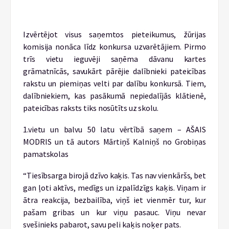
Izvērtējot visus saņemtos pieteikumus, žūrijas
komisija nonāca līdz konkursa uzvarētājiem. Pirmo
trīs vietu ieguvēji saņēma dāvanu kartes
grāmatnīcās, savukārt pārējie dalībnieki pateicības
rakstu un piemiņas velti par dalību konkursā. Tiem,
dalībniekiem, kas pasākumā nepiedalījās klātienē,
pateicības raksts tiks nosūtīts uz skolu.
1.vietu un balvu 50 latu vērtībā saņem – AŠAIS
MODRIS un tā autors Mārtiņš Kalniņš no Grobiņas
pamatskolas
“Tiesībsarga birojā dzīvo kaķis. Tas nav vienkāršs, bet
gan ļoti aktīvs, medīgs un izpalīdzīgs kaķis. Viņam ir
ātra reakcija, bezbailība, viņš iet vienmēr tur, kur
pašam gribas un kur viņu pasauc. Viņu nevar
svešinieks pabarot, savu peli kaķis noķer pats.