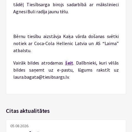
tādēļ Tiesībsarga birojs sadarbībā ar mākslinieci
Agnesi Buli radīja jaunu tēlu.
Bērnu tiesību aizstāvja Kaķa vārda došanas svētki
notiek ar Coca-Cola Hellenic Latvia un AS “Laima”
atbalstu.
Vairāk bildes atrodamas
šeit
. Dalībnieki, kuri vēlās
bildes saņemt uz e-pastu, lūgums rakstīt uz
laura.bagata@tiesibsargs.lv.
Citas aktualitātes
05.08.2026.