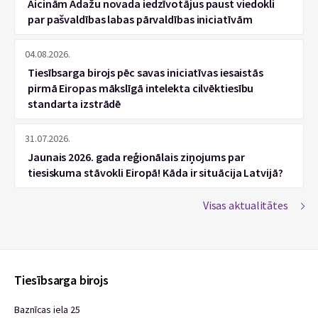
Aicinām Ādažu novada iedzīvotājus paust viedokli
par pašvaldības labas pārvaldības iniciatīvām
04.08.2026.
Tiesībsarga birojs pēc savas iniciatīvas iesaistās
pirmā Eiropas mākslīgā intelekta cilvēktiesību
standarta izstrādē
31.07.2026.
Jaunais 2026. gada reģionālais ziņojums par
tiesiskuma stāvokli Eiropā! Kāda ir situācija Latvijā?
Visas aktualitātes
Tiesībsarga birojs
Baznīcas iela 25