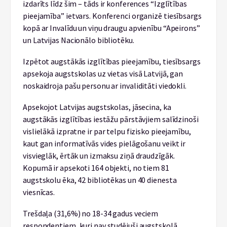
izdarīts līdz šim – tāds ir konferences “Izglītības
pieejamība” ietvars. Konferenci organizē tiesībsargs
kopā ar Invalīdu un viņu draugu apvienību “Apeirons”
un Latvijas Nacionālo bibliotēku.
Izpētot augstākās izglītības pieejamību, tiesībsargs
apsekoja augstskolas uz vietas visā Latvijā, gan
noskaidroja pašu personu ar invaliditāti viedokli.
Apsekojot Latvijas augstskolas, jāsecina, ka
augstākās izglītības iestāžu pārstāvjiem salīdzinoši
vislielākā izpratne ir par telpu fizisko pieejamību,
kaut gan informatīvās vides pielāgošanu veikt ir
visvieglāk, ērtāk un izmaksu ziņā draudzīgāk.
Kopumā ir apsekoti 164 objekti, no tiem 81
augstskolu ēka, 42 bibliotēkas un 40 dienesta
viesnīcas.
Trešdaļa (31,6%) no 18-34 gadus veciem
respondentiem, kuri nav studējuši augstskolā,