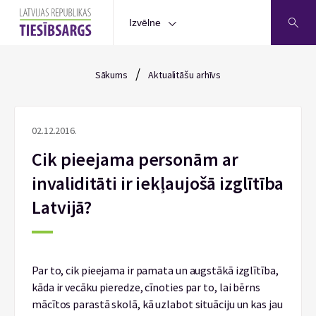
Izvēlne
/
Sākums
Aktualitāšu arhīvs
02.12.2016.
Cik pieejama personām ar
invaliditāti ir iekļaujošā izglītība
Latvijā?
Par to, cik pieejama ir pamata un augstākā izglītība,
kāda ir vecāku pieredze, cīnoties par to, lai bērns
mācītos parastā skolā, kā uzlabot situāciju un kas jau