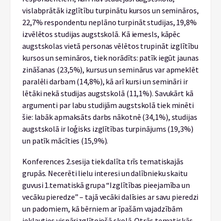
vislabprātāk izglītību turpinātu kursos un semināros,
22,7% respondentu neplāno turpināt studijas, 19,8%
izvēlētos studijas augstskolā. Kā iemesls, kāpēc
augstskolas vietā personas vēlētos trupināt izglītību
kursos un semināros, tiek norādīts: patīk iegūt jaunas
zināšanas (23,5%), kursus un seminārus var apmeklēt
paralēli darbam (14,8%), kā arī kursi un semināri ir
lētāki nekā studijas augstskolā (11,1%). Savukārt kā
argumenti par labu studijām augstskolā tiek minēti
šie: labāk apmaksāts darbs nākotnē (34,1%), studijas
augstskolā ir loģisks izglītības turpinājums (19,3%)
un patīk mācīties (15,9%).
Konferences 2.sesija tiek dalīta trīs tematiskajās
grupās. Necerēti lielu interesi un dalībnieku skaitu
guvusi 1.tematiskā grupa “Izglītības pieejamība un
vecāku pieredze” – tajā vecāki dalīsies ar savu pieredzi
un padomiem, kā bērniem ar īpašām vajadzībām
iekļauties vispārizglītojošā skolā. Otrās tematiskās