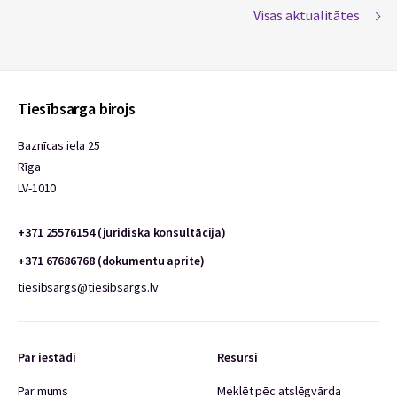
Visas aktualitātes
Tiesībsarga birojs
Baznīcas iela 25
Rīga
LV-1010
+371 25576154 (juridiska konsultācija)
+371 67686768 (dokumentu aprite)
tiesibsargs@tiesibsargs.lv
Par iestādi
Resursi
Par mums
Meklēt pēc atslēgvārda