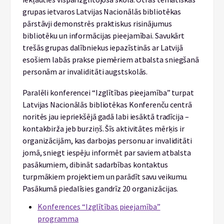
grupas ietvaros Latvijas Nacionālās bibliotēkas
pārstāvji demonstrēs praktiskus risinājumus
bibliotēku un informācijas pieejamībai. Savukārt
trešās grupas dalībniekus iepazīstinās ar Latvijā
esošiem labās prakse piemēriem atbalsta sniegšanā
personām ar invaliditāti augstskolās.
Paralēli konferencei “Izglītības pieejamība” turpat
Latvijas Nacionālās bibliotēkas Konferenču centrā
noritēs jau iepriekšējā gadā labi iesāktā tradīcija –
kontakbirža jeb burziņš. Šīs aktivitātes mērķis ir
organizācijām, kas darbojas personu ar invaliditāti
jomā, sniegt iespēju informēt par saviem atbalsta
pasākumiem, dibināt sadarbības kontaktus
turpmākiem projektiem un parādīt savu veikumu.
Pasākumā piedalīsies gandrīz 20 organizācijas.
Konferences “Izglītības pieejamība”
programma