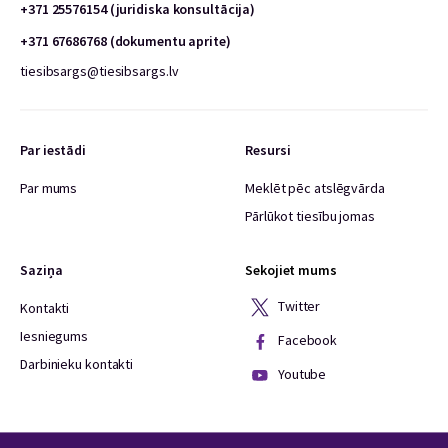
+371 25576154 (juridiska konsultācija)
+371 67686768 (dokumentu aprite)
tiesibsargs@tiesibsargs.lv
Par iestādi
Resursi
Par mums
Meklēt pēc atslēgvārda
Pārlūkot tiesību jomas
Saziņa
Sekojiet mums
Twitter
Kontakti
Iesniegums
Facebook
Darbinieku kontakti
Youtube