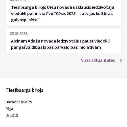
Tiesībsarga birojs Cēsu novadā uzklausīs iedzīvotāju
viedokli par iniciatīvu “Cēsis 2025 – Latvijas kultūras
galvaspilsēta”
05.08.2026.
Aicinām Ādažu novada iedzīvotājus paust viedokli
par pašvaldības labas pārvaldības iniciatīvām
Visas aktualitātes
Tiesībsarga birojs
Baznīcas iela 25
Rīga
LV-1010