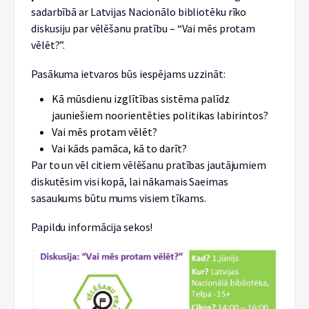
sadarbībā ar Latvijas Nacionālo bibliotēku rīko
diskusiju par vēlēšanu pratību – “Vai mēs protam
vēlēt?”.
Pasākuma ietvaros būs iespējams uzzināt:
Kā mūsdienu izglītības sistēma palīdz
jauniešiem noorientēties politikas labirintos?
Vai mēs protam vēlēt?
Vai kāds pamāca, kā to darīt?
Par to un vēl citiem vēlēšanu pratības jautājumiem
diskutēsim visi kopā, lai nākamais Saeimas
sasaukums būtu mums visiem tīkams.
Papildu informācija sekos!