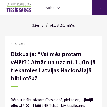
Izvēlne
/
Sākums
Aktualitāšu arhīvs
01.06.2018.
Diskusija: “Vai mēs protam
vēlēt?”. Atnāc un uzzini! 1.jūnijā
tiekamies Latvijas Nacionālajā
bibliotēkā
Bērnu tiesību aizsardzības dienā, piektdien,
1.jūnijā
plkst.14:00 – 16:00
LNB Telpā -15+ tiesībsargs