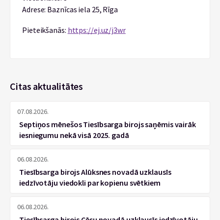
Adrese: Baznīcas iela 25, Rīga
Pieteikšanās:
https://ej.uz/j3wr
Citas aktualitātes
07.08.2026.
Septiņos mēnešos Tiesībsarga birojs saņēmis vairāk
iesniegumu nekā visā 2025. gadā
06.08.2026.
Tiesībsarga birojs Alūksnes novadā uzklausīs
iedzīvotāju viedokli par kopienu svētkiem
06.08.2026.
Tiesībsarga birojs Cēsu novadā uzklausīs iedzīvotāju