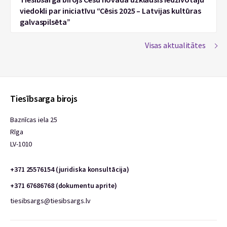
viedokli par iniciatīvu “Cēsis 2025 – Latvijas kultūras
galvaspilsēta”
Visas aktualitātes
Tiesībsarga birojs
Baznīcas iela 25
Rīga
LV-1010
+371 25576154 (juridiska konsultācija)
+371 67686768 (dokumentu aprite)
tiesibsargs@tiesibsargs.lv