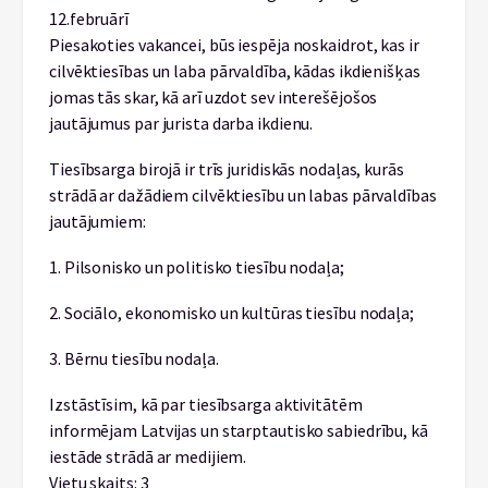
12.februārī
Piesakoties vakancei, būs iespēja noskaidrot, kas ir
cilvēktiesības un laba pārvaldība, kādas ikdienišķas
jomas tās skar, kā arī uzdot sev interešējošos
jautājumus par jurista darba ikdienu.
Tiesībsarga birojā ir trīs juridiskās nodaļas, kurās
strādā ar dažādiem cilvēktiesību un labas pārvaldības
jautājumiem:
1. Pilsonisko un politisko tiesību nodaļa;
2. Sociālo, ekonomisko un kultūras tiesību nodaļa;
3. Bērnu tiesību nodaļa.
Izstāstīsim, kā par tiesībsarga aktivitātēm
informējam Latvijas un starptautisko sabiedrību, kā
iestāde strādā ar medijiem.
Vietu skaits: 3