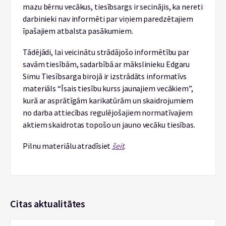
mazu bērnu vecākus, tiesībsargs ir secinājis, ka nereti
darbinieki nav informēti par viņiem paredzētajiem
īpašajiem atbalsta pasākumiem.
Tādējādi, lai veicinātu strādājošo informētību par
savām tiesībām, sadarbībā ar mākslinieku Edgaru
Simu Tiesībsarga birojā ir izstrādāts informatīvs
materiāls “Īsais tiesību kurss jaunajiem vecākiem”,
kurā ar asprātīgām karikatūrām un skaidrojumiem
no darba attiecības regulējošajiem normatīvajiem
aktiem skaidrotas topošo un jauno vecāku tiesības.
Pilnu materiālu atradīsiet
šeit
.
Citas aktualitātes