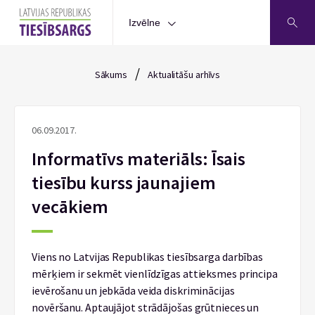
Izvēlne
/
Sākums
Aktualitāšu arhīvs
06.09.2017.
Informatīvs materiāls: Īsais
tiesību kurss jaunajiem
vecākiem
Viens no Latvijas Republikas tiesībsarga darbības
mērķiem ir sekmēt vienlīdzīgas attieksmes principa
ievērošanu un jebkāda veida diskriminācijas
novēršanu. Aptaujājot strādājošas grūtnieces un