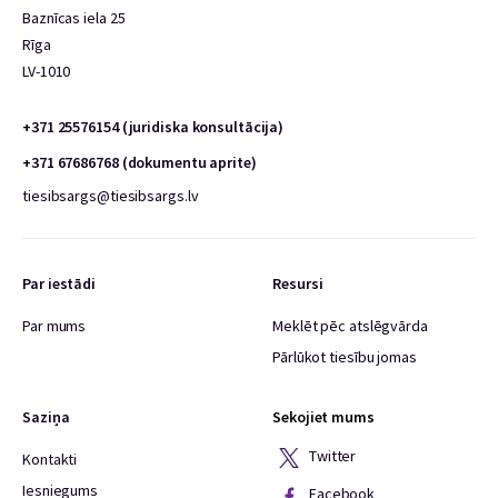
Baznīcas iela 25
Rīga
LV-1010
+371 25576154 (juridiska konsultācija)
+371 67686768 (dokumentu aprite)
tiesibsargs@tiesibsargs.lv
Par iestādi
Resursi
Par mums
Meklēt pēc atslēgvārda
Pārlūkot tiesību jomas
Saziņa
Sekojiet mums
Twitter
Kontakti
Iesniegums
Facebook