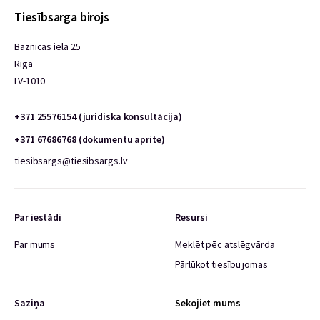
Tiesībsarga birojs
Baznīcas iela 25
Rīga
LV-1010
+371 25576154 (juridiska konsultācija)
+371 67686768 (dokumentu aprite)
tiesibsargs@tiesibsargs.lv
Par iestādi
Resursi
Par mums
Meklēt pēc atslēgvārda
Pārlūkot tiesību jomas
Saziņa
Sekojiet mums