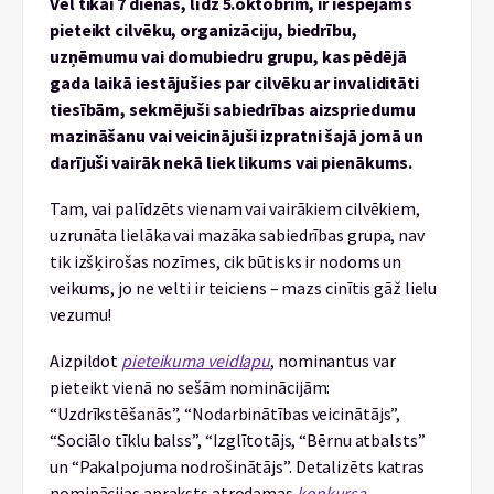
Vēl tikai 7 dienas, līdz 5.oktobrim, ir iespējams
pieteikt cilvēku, organizāciju, biedrību,
uzņēmumu vai domubiedru grupu, kas pēdējā
gada laikā iestājušies par cilvēku ar invaliditāti
tiesībām, sekmējuši sabiedrības aizspriedumu
mazināšanu vai veicinājuši izpratni šajā jomā un
darījuši vairāk nekā liek likums vai pienākums.
Tam, vai palīdzēts vienam vai vairākiem cilvēkiem,
uzrunāta lielāka vai mazāka sabiedrības grupa, nav
tik izšķirošas nozīmes, cik būtisks ir nodoms un
veikums, jo ne velti ir teiciens – mazs cinītis gāž lielu
vezumu!
Aizpildot
pieteikuma veidlapu
, nominantus var
pieteikt vienā no sešām nominācijām:
“Uzdrīkstēšanās”, “Nodarbinātības veicinātājs”,
“Sociālo tīklu balss”, “Izglītotājs, “Bērnu atbalsts”
un “Pakalpojuma nodrošinātājs”. Detalizēts katras
nominācijas apraksts atrodamas
konkursa