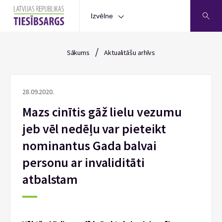
Izvēlne
/
Sākums
Aktualitāšu arhīvs
28.09.2020.
Mazs cinītis gāž lielu vezumu
jeb vēl nedēļu var pieteikt
nominantus Gada balvai
personu ar invaliditāti
atbalstam