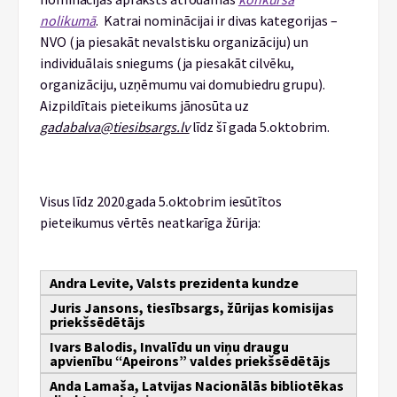
nolikumā
. Katrai nominācijai ir divas kategorijas –
NVO (ja piesakāt nevalstisku organizāciju) un
individuālais sniegums (ja piesakāt cilvēku,
organizāciju, uzņēmumu vai domubiedru grupu).
Aizpildītais pieteikums jānosūta uz
gadabalva@tiesibsargs.lv
līdz šī gada 5.oktobrim.
Visus līdz 2020.gada 5.oktobrim iesūtītos
pieteikumus vērtēs neatkarīga žūrija:
Andra Levite, Valsts prezidenta kundze
Juris Jansons, tiesībsargs, žūrijas komisijas
priekšsēdētājs
Ivars Balodis, Invalīdu un viņu draugu
apvienību “Apeirons” valdes priekšsēdētājs
Anda Lamaša, Latvijas Nacionālās bibliotēkas