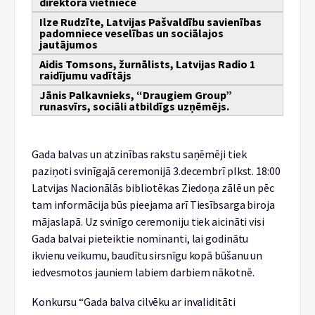
direktora vietniece
Ilze Rudzīte, Latvijas Pašvaldību savienības
padomniece veselības un sociālajos
jautājumos
Aidis Tomsons, žurnālists, Latvijas Radio 1
raidījumu vadītājs
Jānis Palkavnieks, “Draugiem Group”
runasvīrs, sociāli atbildīgs uzņēmējs.
Gada balvas un atzinības rakstu saņēmēji tiek
paziņoti svinīgajā ceremonijā 3.decembrī plkst. 18:00
Latvijas Nacionālās bibliotēkas Ziedoņa zālē un pēc
tam informācija būs pieejama arī Tiesībsarga biroja
mājaslapā. Uz svinīgo ceremoniju tiek aicināti visi
Gada balvai pieteiktie nominanti, lai godinātu
ikvienu veikumu, baudītu sirsnīgu kopā būšanu un
iedvesmotos jauniem labiem darbiem nākotnē.
Konkursu “Gada balva cilvēku ar invaliditāti