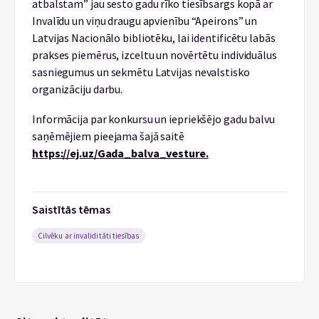
atbalstam” jau sesto gadu rīko tiesībsargs kopā ar
Invalīdu un viņu draugu apvienību “Apeirons” un
Latvijas Nacionālo bibliotēku, lai identificētu labās
prakses piemērus, izceltu un novērtētu individuālus
sasniegumus un sekmētu Latvijas nevalstisko
organizāciju darbu.
Informācija par konkursu un iepriekšējo gadu balvu
saņēmējiem pieejama šajā saitē
https://ej.uz/Gada_balva_vesture.
Saistītās tēmas
Cilvēku ar invaliditāti tiesības