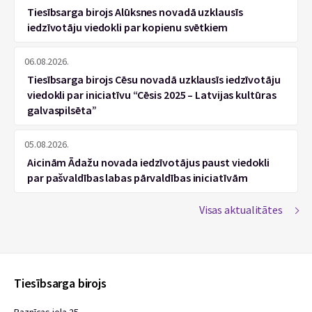
Tiesībsarga birojs Alūksnes novadā uzklausīs
iedzīvotāju viedokli par kopienu svētkiem
06.08.2026.
Tiesībsarga birojs Cēsu novadā uzklausīs iedzīvotāju
viedokli par iniciatīvu “Cēsis 2025 – Latvijas kultūras
galvaspilsēta”
05.08.2026.
Aicinām Ādažu novada iedzīvotājus paust viedokli
par pašvaldības labas pārvaldības iniciatīvām
Visas aktualitātes
Tiesībsarga birojs