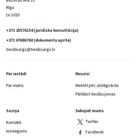
Baznīcas iela 25
Rīga
LV-1010
+371 25576154 (juridiska konsultācija)
+371 67686768 (dokumentu aprite)
tiesibsargs@tiesibsargs.lv
Par iestādi
Resursi
Par mums
Meklēt pēc atslēgvārda
Pārlūkot tiesību jomas
Saziņa
Sekojiet mums
Twitter
Kontakti
Iesniegums
Facebook