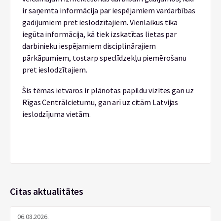
ir saņemta informācija par iespējamiem vardarbības
gadījumiem pret ieslodzītajiem. Vienlaikus tika
iegūta informācija, kā tiek izskatītas lietas par
darbinieku iespējamiem disciplinārajiem
pārkāpumiem, tostarp speclīdzekļu piemērošanu
pret ieslodzītajiem.
Šis tēmas ietvaros ir plānotas papildu vizītes gan uz
Rīgas Centrālcietumu, gan arī uz citām Latvijas
ieslodzījuma vietām.
Citas aktualitātes
06.08.2026.