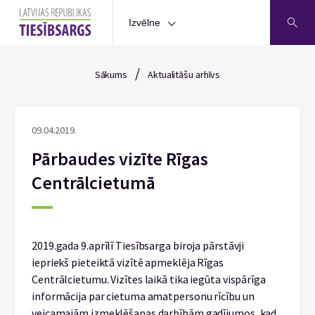
Izvēlne
/
Sākums
Aktualitāšu arhīvs
09.04.2019.
Pārbaudes vizīte Rīgas
Centrālcietumā
2019.gada 9.aprīlī Tiesībsarga biroja pārstāvji
iepriekš pieteiktā vizītē apmeklēja Rīgas
Centrālcietumu. Vizītes laikā tika iegūta vispārīga
informācija par cietuma amatpersonu rīcību un
veicamajām izmeklēšanas darbībām gadījumos, kad