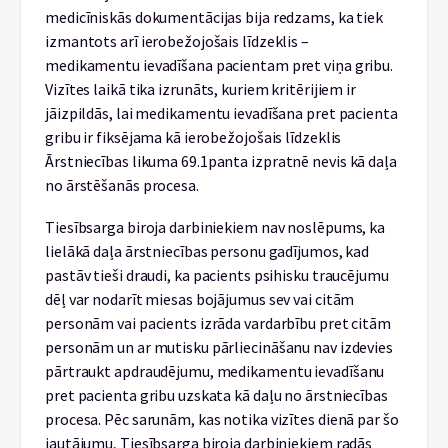
medicīniskās dokumentācijas bija redzams, ka tiek
izmantots arī ierobežojošais līdzeklis –
medikamentu ievadīšana pacientam pret viņa gribu.
Vizītes laikā tika izrunāts, kuriem kritērijiem ir
jāizpildās, lai medikamentu ievadīšana pret pacienta
gribu ir fiksējama kā ierobežojošais līdzeklis
Ārstniecības likuma 69.
1
panta izpratnē nevis kā daļa
no ārstēšanās procesa.
Tiesībsarga biroja darbiniekiem nav noslēpums, ka
lielākā daļa ārstniecības personu gadījumos, kad
pastāv tieši draudi, ka pacients psihisku traucējumu
dēļ var nodarīt miesas bojājumus sev vai citām
personām vai pacients izrāda vardarbību pret citām
personām un ar mutisku pārliecināšanu nav izdevies
pārtraukt apdraudējumu, medikamentu ievadīšanu
pret pacienta gribu uzskata kā daļu no ārstniecības
procesa. Pēc sarunām, kas notika vizītes dienā par šo
jautājumu, Tiesībsarga biroja darbiniekiem radās