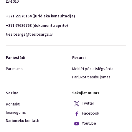
LV-1010
+371 25576154 (juridiska konsultācija)
+371 67686768 (dokumentu aprite)
tiesibsargs@tiesibsargs.lv
Par iestādi
Resursi
Par mums
Meklēt pēc atslēgvārda
Pārlūkot tiesību jomas
Saziņa
Sekojiet mums
Twitter
Kontakti
Iesniegums
Facebook
Darbinieku kontakti
Youtube