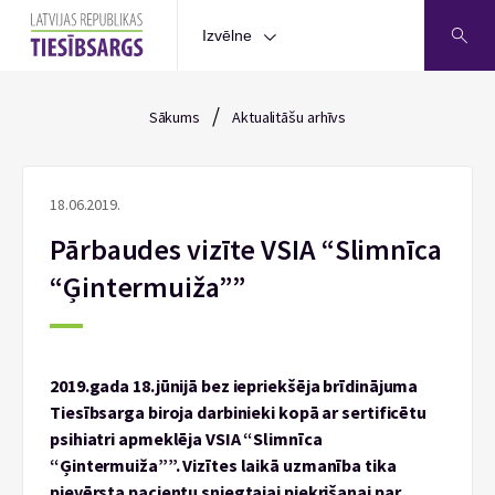
Izvēlne
/
Sākums
Aktualitāšu arhīvs
18.06.2019.
Pārbaudes vizīte VSIA “Slimnīca
“Ģintermuiža””
2019.gada 18.jūnijā bez iepriekšēja brīdinājuma
Tiesībsarga biroja darbinieki kopā ar sertificētu
psihiatri apmeklēja VSIA “Slimnīca
“Ģintermuiža””. Vizītes laikā uzmanība tika
pievērsta pacientu sniegtajai piekrišanai par