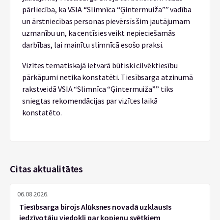
pārliecība, ka VSIA “Slimnīca “Ģintermuiža”” vadība
un ārstniecības personas pievērsīs šim jautājumam
uzmanību un, ka centīsies veikt nepieciešamās
darbības, lai mainītu slimnīcā esošo praksi.
Vizītes tematiskajā ietvarā būtiski cilvēktiesību
pārkāpumi netika konstatēti. Tiesībsarga atzinumā
rakstveidā VSIA “Slimnīca “Ģintermuiža”” tiks
sniegtas rekomendācijas par vizītes laikā
konstatēto.
Citas aktualitātes
06.08.2026.
Tiesībsarga birojs Alūksnes novadā uzklausīs
iedzīvotāju viedokli par kopienu svētkiem