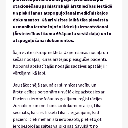
stacionēšanu psihiatriskajā ārstniecības iestādē
un piekrišanas atspoguļošanai medicīniskajos
dokumentos. Kā arī vizītes laikā tika pievērsta
uzmanība ierobežojošo līdzekļu izmantošanai
(Ārstniecības likuma 69.
1
panta sestā daļa) un to
atspoguļošanai dokumentos.
Šajā vizītē tika apmeklēta Uzņemšanas nodaļa un
sešas nodaļas, kurās ārstējas pieaugušie pacienti.
Kopumā apskatītajās nodaļās sadzīves apstākļi ir
vērtējami kā labi.
Jau sākotnējā sarunā ar slimnīcas vadību un
ārstniecības personām un vēlāk iepazīstoties ar
Pacientu ierobežošanas gadījumu reģistrācijas
žurnāliem un medicīnisko dokumentāciju, tika
secināts, ka tiek fiksēti tikai tie gadījumi, kad
pacienti tiek mehāniski ierobežoti, pielietojot
ierobežojošas saites vai siksnas. Savukārt no