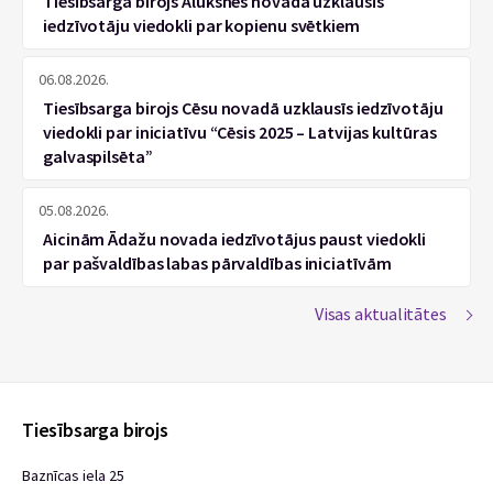
Tiesībsarga birojs Alūksnes novadā uzklausīs
iedzīvotāju viedokli par kopienu svētkiem
06.08.2026.
Tiesībsarga birojs Cēsu novadā uzklausīs iedzīvotāju
viedokli par iniciatīvu “Cēsis 2025 – Latvijas kultūras
galvaspilsēta”
05.08.2026.
Aicinām Ādažu novada iedzīvotājus paust viedokli
par pašvaldības labas pārvaldības iniciatīvām
Visas aktualitātes
Tiesībsarga birojs
Baznīcas iela 25