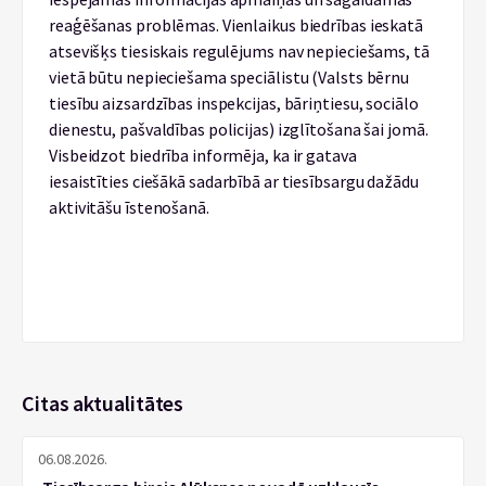
reaģēšanas problēmas. Vienlaikus biedrības ieskatā
atsevišķs tiesiskais regulējums nav nepieciešams, tā
vietā būtu nepieciešama speciālistu (Valsts bērnu
tiesību aizsardzības inspekcijas, bāriņtiesu, sociālo
dienestu, pašvaldības policijas) izglītošana šai jomā.
Visbeidzot biedrība informēja, ka ir gatava
iesaistīties ciešākā sadarbībā ar tiesībsargu dažādu
aktivitāšu īstenošanā.
Citas aktualitātes
06.08.2026.