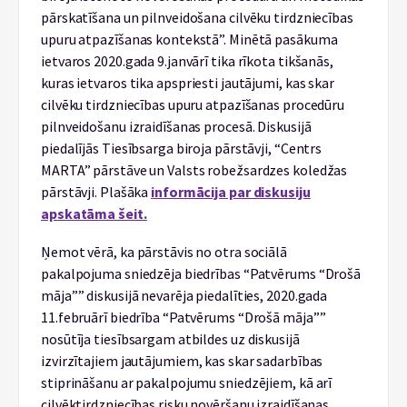
pārskatīšana un pilnveidošana cilvēku tirdzniecības
upuru atpazīšanas kontekstā”. Minētā pasākuma
ietvaros 2020.gada 9.janvārī tika rīkota tikšanās,
kuras ietvaros tika apspriesti jautājumi, kas skar
cilvēku tirdzniecības upuru atpazīšanas procedūru
pilnveidošanu izraidīšanas procesā. Diskusijā
piedalījās Tiesībsarga biroja pārstāvji, “Centrs
MARTA” pārstāve un Valsts robežsardzes koledžas
pārstāvji. Plašāka
informācija par diskusiju
apskatāma šeit.
Ņemot vērā, ka pārstāvis no otra sociālā
pakalpojuma sniedzēja biedrības “Patvērums “Drošā
māja”” diskusijā nevarēja piedalīties, 2020.gada
11.februārī biedrība “Patvērums “Drošā māja””
nosūtīja tiesībsargam atbildes uz diskusijā
izvirzītajiem jautājumiem, kas skar sadarbības
stiprināšanu ar pakalpojumu sniedzējiem, kā arī
cilvēktirdzniecības risku novēršanu izraidīšanas