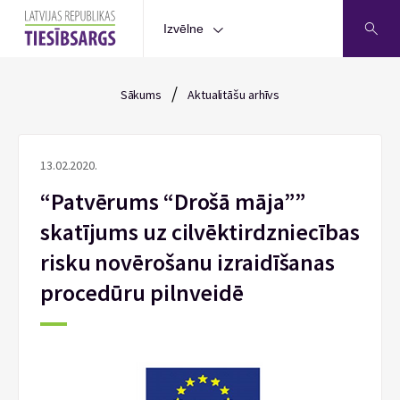
Izvēlne
/
Sākums
Aktualitāšu arhīvs
13.02.2020.
“Patvērums “Drošā māja””
skatījums uz cilvēktirdzniecības
risku novērošanu izraidīšanas
procedūru pilnveidē