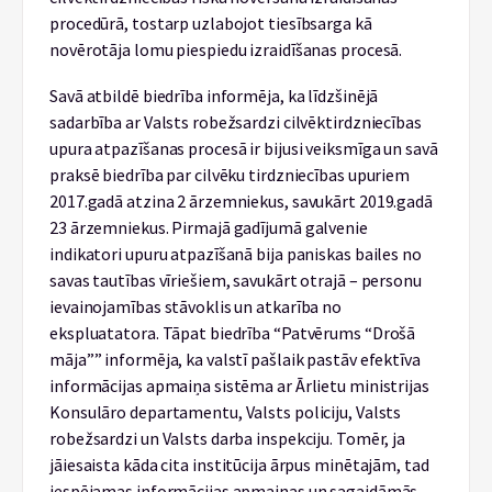
procedūrā, tostarp uzlabojot tiesībsarga kā
novērotāja lomu piespiedu izraidīšanas procesā.
Savā atbildē biedrība informēja, ka līdzšinējā
sadarbība ar Valsts robežsardzi cilvēktirdzniecības
upura atpazīšanas procesā ir bijusi veiksmīga un savā
praksē biedrība par cilvēku tirdzniecības upuriem
2017.gadā atzina 2 ārzemniekus, savukārt 2019.gadā
23 ārzemniekus. Pirmajā gadījumā galvenie
indikatori upuru atpazīšanā bija paniskas bailes no
savas tautības vīriešiem, savukārt otrajā – personu
ievainojamības stāvoklis un atkarība no
ekspluatatora. Tāpat biedrība “Patvērums “Drošā
māja”” informēja, ka valstī pašlaik pastāv efektīva
informācijas apmaiņa sistēma ar Ārlietu ministrijas
Konsulāro departamentu, Valsts policiju, Valsts
robežsardzi un Valsts darba inspekciju. Tomēr, ja
jāiesaista kāda cita institūcija ārpus minētajām, tad
iespējamas informācijas apmaiņas un sagaidāmās