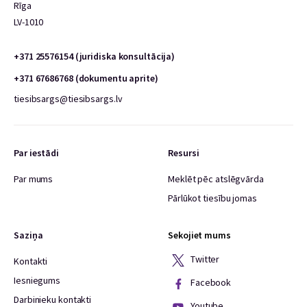
Rīga
LV-1010
+371 25576154 (juridiska konsultācija)
+371 67686768 (dokumentu aprite)
tiesibsargs@tiesibsargs.lv
Par iestādi
Resursi
Par mums
Meklēt pēc atslēgvārda
Pārlūkot tiesību jomas
Saziņa
Sekojiet mums
Twitter
Kontakti
Iesniegums
Facebook
Darbinieku kontakti
Youtube