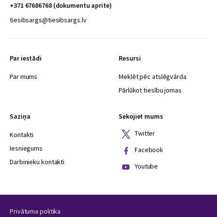
+371 67686768 (dokumentu aprite)
tiesibsargs@tiesibsargs.lv
Par iestādi
Resursi
Par mums
Meklēt pēc atslēgvārda
Pārlūkot tiesību jomas
Saziņa
Sekojiet mums
Twitter
Kontakti
Iesniegums
Facebook
Darbinieku kontakti
Youtube
Privātuma politika