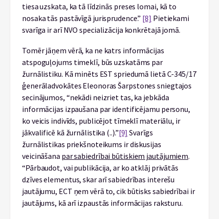
tiesa uzskata, ka tā līdzinās preses lomai, kā to
nosaka tās pastāvīgā jurisprudence.”
[8]
Pietiekami
svarīga ir arī NVO specializācija konkrētajā jomā.
Tomēr jāņem vērā, ka ne katrs informācijas
atspoguļojums timeklī, būs uzskatāms par
žurnālistiku. Kā minēts EST spriedumā lietā C-345/17
ģenerāladvokātes Eleonoras Šarpstones sniegtajos
secinājumos, “nekādi neizriet tas, ka jebkāda
informācijas izpaušana par identificējamu personu,
ko veicis indivīds, publicējot tīmeklī materiālu, ir
jākvalificē kā žurnālistika (..).”
[9]
Svarīgs
žurnālistikas priekšnoteikums ir diskusijas
veicināšana
par sabiedrībai būtiskiem jautājumiem
.
“Pārbaudot, vai publikācija, ar ko atklāj privātās
dzīves elementus, skar arī sabiedrības interešu
jautājumu, ECT ņem vērā to, cik būtisks sabiedrībai ir
jautājums, kā arī izpaustās informācijas raksturu.