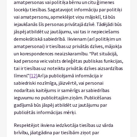
amatpersonas vai politiķa bērnu un citu ģimenes
locekļu tiesības. Sagatavojot informāciju par politiķi
vai amatpersonu, apmeklējot viņu mājoklī, tā būs
iejaukšanās šīs personas privātajā dzīvē. Tādējādi būs
jāspēj atbildēt uz jautājumu, vai tas ir nepieciešams
demokrātiskā sabiedrībā. Ikvienam (arī politiķim un
amatpersonai) ir tiesības uz privātās dzīves, mājokļa
un korespondences neaizskaramību. “Pat situācijā,
kad persona veic valsts deleģētas publiskas funkcijas,
tai ir tiesības uz noteiktu privātās dzīves aizsardzības
līmeni.”
[12]
Arī ja publicējamā informācija ir
sabiedriski nozīmīga, jāizvērtē, vai personai
nodarītais kaitējums ir samērīgs ar sabiedrības
ieguvumu no publicētajām ziņām. Publicēšanas
gadījumā būs jāspēj atbildēt uz jautājumu par
publicētās informācijas mērķi.
Respektējot ikviena iedzīvotāja tiesības uz vārda
brīvību, jāatgādina par tiesībām ziņot par