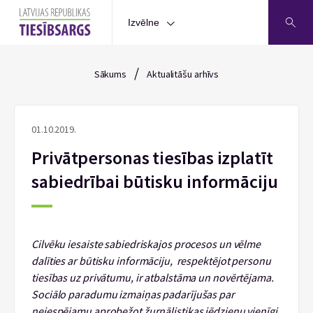
Izvēlne
/
Sākums
Aktualitāšu arhīvs
01.10.2019.
Privātpersonas tiesības izplatīt
sabiedrībai būtisku informāciju
Cilvēku iesaiste sabiedriskajos procesos un vēlme
dalīties ar būtisku informāciju, respektējot personu
tiesības uz privātumu, ir atbalstāma un novērtējama.
Sociālo paradumu izmaiņas padarījušas par
neiespējamu aprobežot žurnālistikas jēdzienu vienīgi