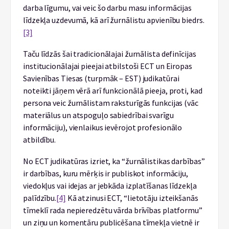
darba līgumu, vai veic šo darbu masu informācijas
līdzekļa uzdevumā, kā arī žurnālistu apvienību biedrs.
[3]
Taču līdzās šai tradicionālajai žurnālista definīcijas
institucionālajai pieejai atbilstoši ECT un Eiropas
Savienības Tiesas (turpmāk – EST) judikatūrai
noteikti jāņem vērā arī funkcionālā pieeja, proti, kad
persona veic žurnālistam raksturīgās funkcijas (vāc
materiālus un atspoguļo sabiedrībai svarīgu
informāciju), vienlaikus ievērojot profesionālo
atbildību.
No ECT judikatūras izriet, ka “žurnālistikas darbības”
ir darbības, kuru mērķis ir publiskot informāciju,
viedokļus vai idejas ar jebkāda izplatīšanas līdzekļa
palīdzību.
[4]
Kā atzinusi ECT, “lietotāju izteikšanās
tīmeklī rada nepieredzētu vārda brīvības platformu”
un ziņu un komentāru publicēšana tīmekļa vietnē ir