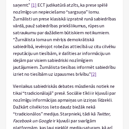
saņemt.”
[1]
ECT judikatūrā atzīts, ka prese spēlē
nozīmīgo un nepieciešamo “sargsuņa” lomu.
Žurnālisti un prese klasiskā izpratnē runā sabiedrības
vārdā, pauž sabiedrības priekšlikumus, rūpes un
satraukumu par dažādiem būtiskiem notikumiem.
“Žurnālista loma un mērķis demokrātiskā
sabiedrībā, ievērojot robežas attiecībā uz citu cilvēku
reputāciju un tiesībām, ir dalīties ar informāciju un
idejām par visiem sabiedriski nozīmīgiem
jautājumiem. Žurnālista tiesības informēt sabiedrību
izriet no tiesībām uz izpausmes brīvību.”
[2]
Vienlaikus sabiedriskās debates mūsdienās notiek ne
tikai “tradicionālajā” presē. Sociālie tīkli ir kļuvuši par
nozīmīgu informācijas apmaiņas un izziņas līdzekli.
Dažkārt cilvēki tos lieto daudz biežāk nekā
“tradicionālos” medijus. Starpnieki, tādi kā
Twitter,
Facebook un Google
ir kļuvuši par svarīgām
platformām, kas ļauj piekļūt mediju saturam, kā arī