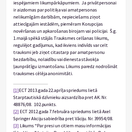
iespējamiem likumpārkāpumiem. Ja privātpersonai
ir aizdomas par politiķa vai amatpersonas
nelikumīgām darbībām, nepieciešams ziņot
attiecīgajām iestādēm, piemēram Korupcijas
novēršanas un apkarošanas birojam vai policijai. Š.g.
1.maijā spēkā stājās Trauksmes celšanas likums,
regulējot gadījumus, kad ikviens indivīds var celt
trauksmi jeb ziņot citastarp par amatpersonu
bezdarbību, nolaidību vai dienesta stāvokļa
ļaunprātīgu izmantošanu. Likums paredz nodrošināt
trauksmes cēlēja anonimitāti.
[1]
ECT 2013.gada 22.aprīļa spriedums lietā
Starptautiskā dzīvnieku aizsardzība pret AK. Nr.
48876/08. 102.punkts.
[2]
ECT 2012.gada 7.februāra spriedums lietā Axel
Springer Akciju sabiedrība pret Vāciju. Nr. 39954/08.
[3]
Likums “Par presi un citiem masu informācijas