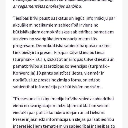
ar reglamentētas profesijas darbību.
Tiesības brīvi paust uzskatus un iegūt informāciju par
aktuāliem notikumiem sabiedrībā ir viens no
būtiskākajiem demokrātiskas sabiedrības pamatiem
un viens no svarīgākajiem nosacījumiem tās
progresam. Demokrātiskā sabiedrībā īpaša nozīme
tiek piešķirta presei. Eiropas Cilvēktiesību tiesa
(turpmāk – ECT), izskatot ar Eiropas Cilvēktiesību un
pamatbrīvību aizsardzības konvencijas (turpmāk –
Konvencija) 10.pantu saistītas lietas, vienmēr ir
norādījusi uz preses nozīmīgo lomu, sniedzot
sabiedrībai informāciju par būtiskām norisēm.
“Preses un citu ziņu mediju brīvība sniedz sabiedrībai
vienu no svarīgākajiem līdzekļiem atklāt un veidot
viedokli par politisko līderu idejām un attieksmi.
Presei ir jāsniedz informācija un idejas par sabiedrību
interesējošiem tematiem un sabiedrībai ir tiesības to