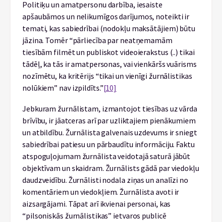
Politiķu un amatpersonu darbība, iesaiste
apšaubāmos un nelikumīgos darījumos, noteikti ir
temati, kas sabiedrībai (nodokļu maksātājiem) būtu
jāzina. Tomēr “pārliecība par neatņemamām
tiesībām filmēt un publiskot videoierakstus (..) tikai
tādēļ, ka tās ir amatpersonas, vai vienkāršs vuārisms
nozīmētu, ka kritērijs “tikai un vienīgi žurnālistikas
nolūkiem” nav izpildīts.”
[10]
Jebkuram žurnālistam, izmantojot tiesības uz vārda
brīvību, ir jāatceras arī par uzliktajiem pienākumiem
un atbildību. Žurnālista galvenais uzdevums ir sniegt
sabiedrībai patiesu un pārbaudītu informāciju. Faktu
atspoguļojumam žurnālista veidotajā saturā jābūt
objektīvam un skaidram. Žurnālists gādā par viedokļu
daudzveidību. Žurnālisti nodala ziņas un analīzi no
komentāriem un viedokļiem. Žurnālista avoti ir
aizsargājami. Tāpat arī ikvienai personai, kas
“pilsoniskās žurnālistikas” ietvaros publicē