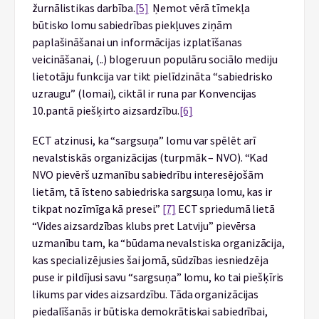
žurnālistikas darbība.
[5]
Ņemot vērā tīmekļa
būtisko lomu sabiedrības piekļuves ziņām
paplašināšanai un informācijas izplatīšanas
veicināšanai, (..) blogeru un populāru sociālo mediju
lietotāju funkcija var tikt pielīdzināta “sabiedrisko
uzraugu” (lomai), ciktāl ir runa par Konvencijas
10.pantā piešķirto aizsardzību.
[6]
ECT atzinusi, ka “sargsuņa” lomu var spēlēt arī
nevalstiskās organizācijas (turpmāk – NVO). “Kad
NVO pievērš uzmanību sabiedrību interesējošām
lietām, tā īsteno sabiedriska sargsuņa lomu, kas ir
tikpat nozīmīga kā presei.”
[7]
ECT spriedumā lietā
“Vides aizsardzības klubs pret Latviju” pievērsa
uzmanību tam, ka “būdama nevalstiska organizācija,
kas specializējusies šai jomā, sūdzības iesniedzēja
puse ir pildījusi savu “sargsuņa” lomu, ko tai piešķīris
likums par vides aizsardzību. Tāda organizācijas
piedalīšanās ir būtiska demokrātiskai sabiedrībai,