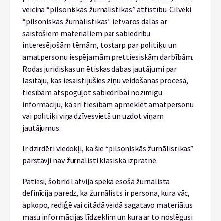
veicina “pilsoniskās žurnālistikas” attīstību. Cilvēki
“pilsoniskās žurnālistikas” ietvaros dalās ar
saistošiem materiāliem par sabiedrību
interesējošām tēmām, tostarp par politiķu un
amatpersonu iespējamām prettiesiskām darbībām.
Rodas juridiskas un ētiskas dabas jautājumi par
lasītāju, kas iesaistījušies ziņu veidošanas procesā,
tiesībām atspoguļot sabiedrībai nozīmīgu
informāciju, kā arī tiesībām apmeklēt amatpersonu
vai politiķi viņa dzīvesvietā un uzdot viņam
jautājumus.
Ir dzirdēti viedokļi, ka šie “pilsoniskās žurnālistikas”
pārstāvji nav žurnālisti klasiskā izpratnē.
Patiesi, šobrīd Latvijā spēkā esošā žurnālista
definīcija paredz, ka žurnālists ir persona, kura vāc,
apkopo, rediģē vai citādā veidā sagatavo materiālus
masu informācijas līdzeklim un kura ar to noslēgusi