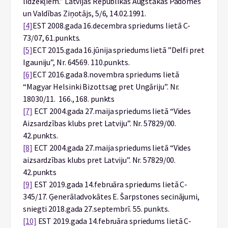
līdzekļiem.” Latvijas Republikas Augstākās Padomes
un Valdības Ziņotājs, 5/6, 14.02.1991.
[4]
EST 2008.gada 16.decembra spriedums lietā C-
73/07, 61.punkts.
[5]
ECT 2015.gada 16.jūnija spriedums lietā ”Delfi pret
Igauniju”, Nr. 64569. 110.punkts.
[6]
ECT 2016.gada 8.novembra spriedums lietā
“Magyar Helsinki Bizottsag pret Ungāriju”. Nr.
18030/11. 166., 168. punkts
[7]
ECT 2004.gada 27.maija spriedums lietā “Vides
Aizsardzības klubs pret Latviju”. Nr. 57829/00.
42.punkts.
[8]
ECT 2004.gada 27.maija spriedums lietā “Vides
aizsardzības klubs pret Latviju”. Nr. 57829/00.
42.punkts
[9]
EST 2019.gada 14.februāra spriedums lietā C-
345/17. Ģenerāladvokātes E. Šarpstones secinājumi,
sniegti 2018.gada 27.septembrī. 55. punkts.
[10]
EST 2019.gada 14.februāra spriedums lietā C-