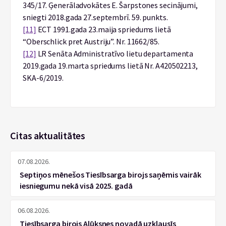
345/17. Ģenerāladvokātes E. Šarpstones secinājumi,
sniegti 2018.gada 27.septembrī. 59. punkts.
[11]
ECT 1991.gada 23.maija spriedums lietā
“Oberschlick pret Austriju”. Nr. 11662/85.
[12]
LR Senāta Administratīvo lietu departamenta
2019.gada 19.marta spriedums lietā Nr. A420502213,
SKA-6/2019.
Citas aktualitātes
07.08.2026.
Septiņos mēnešos Tiesībsarga birojs saņēmis vairāk
iesniegumu nekā visā 2025. gadā
06.08.2026.
Tiesībsarga birojs Alūksnes novadā uzklausīs