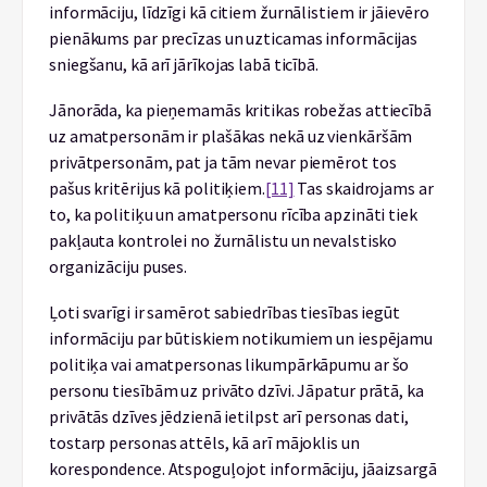
informāciju, līdzīgi kā citiem žurnālistiem ir jāievēro
pienākums par precīzas un uzticamas informācijas
sniegšanu, kā arī jārīkojas labā ticībā.
Jānorāda, ka pieņemamās kritikas robežas attiecībā
uz amatpersonām ir plašākas nekā uz vienkāršām
privātpersonām, pat ja tām nevar piemērot tos
pašus kritērijus kā politiķiem.
[11]
Tas skaidrojams ar
to, ka politiķu un amatpersonu rīcība apzināti tiek
pakļauta kontrolei no žurnālistu un nevalstisko
organizāciju puses.
Ļoti svarīgi ir samērot sabiedrības tiesības iegūt
informāciju par būtiskiem notikumiem un iespējamu
politiķa vai amatpersonas likumpārkāpumu ar šo
personu tiesībām uz privāto dzīvi. Jāpatur prātā, ka
privātās dzīves jēdzienā ietilpst arī personas dati,
tostarp personas attēls, kā arī mājoklis un
korespondence. Atspoguļojot informāciju, jāaizsargā