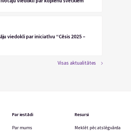
zīvotāju viedokli par kopienu svētkiem
ju viedokli par iniciatīvu “Cēsis 2025 –
Visas aktualitātes
Par iestādi
Resursi
Par mums
Meklēt pēc atslēgvārda