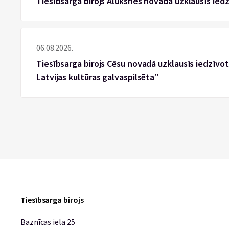
Tiesībsarga birojs Alūksnes novadā uzklausīs ied
06.08.2026.
Tiesībsarga birojs Cēsu novadā uzklausīs iedzīvotā
Latvijas kultūras galvaspilsēta”
Tiesībsarga birojs
Baznīcas iela 25