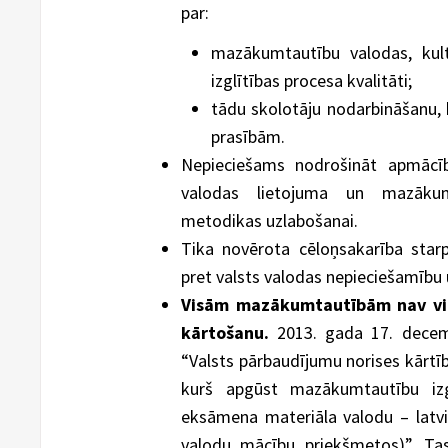
par:
mazākumtautību valodas, kult
izglītības procesa kvalitāti;
tādu skolotāju nodarbināšanu, 
prasībām.
Nepieciešams nodrošināt apmācī
valodas lietojuma un mazākumt
metodikas uzlabošanai.
Tika novērota cēloņsakarība starp
pret valsts valodas nepieciešamību 
Visām mazākumtautībām nav vie
kārtošanu.
2013. gada 17. decemb
“Valsts pārbaudījumu norises kārtīb
kurš apgūst mazākumtautību izgl
eksāmena materiāla valodu – latv
valodu mācību priekšmetos)”. T