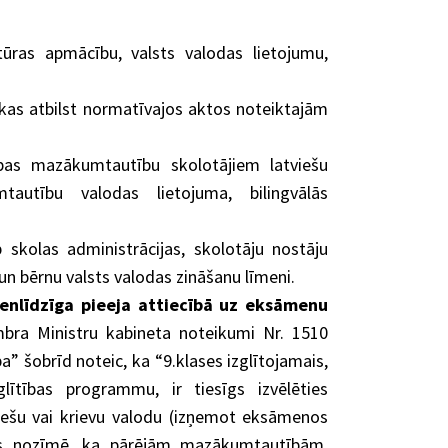
ūras apmācību, valsts valodas lietojumu,
kas atbilst normatīvajos aktos noteiktajām
bas mazākumtautību skolotājiem latviešu
autību valodas lietojuma, bilingvālās
 skolas administrācijas, skolotāju nostāju
un bērnu valsts valodas zināšanu līmeni.
nlīdzīga pieeja attiecībā uz eksāmenu
ra Ministru kabineta noteikumi Nr. 1510
a” šobrīd noteic, ka “9.klases izglītojamais,
ītības programmu, ir tiesīgs izvēlēties
iešu vai krievu valodu (izņemot eksāmenos
as nozīmē, ka pārējām mazākumtautībām,