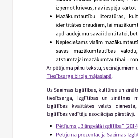
izņemot krievus, nav iespēja kārto
Mazākumtautību literatūras, ku
identitātes draudiem, lai mazākumt
apdraudējumu savai identitātei, bet
Nepieciešams visām mazākumtautīb
savas mazākumtautības valodu,
atstumtajai mazākumtautībai – ro
Ar pētījuma pilnu tekstu, secinājumiem 
Tiesībsarga biroja mājaslapā
.
Uz Saeimas Izglītības, kultūras un zināt
tiesībsarga, Izglītības un zinātnes mi
Izglītības kvalitātes valsts dienest
Izglītības vadītāju asociācijas pārstāvji.
Pētījums „Bilingvālā izglītība” (2014
Pētījuma prezentācija Saeimas Izglīt