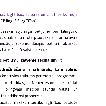
s Izglītības, kultūras un zinātnes komisija
“Bilingvālā izglītība”.
 uzsāka apjomīgu pētījumu par bilingvālo
acionālais un starptautiskais normatīvais
nizāciju rekomendācijas, bet arī faktiskās
Latvijā un ārvalstu pieredze.
as pētījumu,
galvenie secinājumi
ir:
nodrošināšana ir primārais, kam šobrīd
s kontroles trūkums par mācību programmu
ās metodikas). Nepieciešams izstrādāt
ai bilingvālā mācību stundā valsts un
as atbilstoši proporcijai.
audzību mazākumtautību izglītības iestādēs