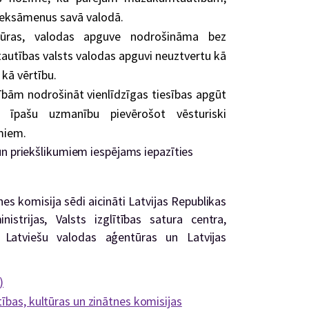
t eksāmenus savā valodā.
ltūras, valodas apguve nodrošināma bez
autības valsts valodas apguvi neuztvertu kā
 kā vērtību.
ām nodrošināt vienlīdzīgas tiesības apgūt
 īpašu uzmanību pievērošot vēsturiski
miem.
un priekšlikumiem iespējams iepazīties
nes komisija sēdi aicināti Latvijas Republikas
nistrijas, Valsts izglītības satura centra,
a, Latviešu valodas aģentūras un Latvijas
)
ības, kultūras un zinātnes komisijas