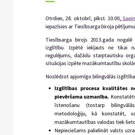
Otrdien, 28. oktobrī, plkst. 10.00,
Saeima
iepazīsies ar Tiesībsarga biroja pētījumu 
Tiesībsarga birojs 2013.gada nogalē
izglītību. Izpētē iekļauts ne tikai n
regulējums, dažādu starptautisku orga
situācijas izpēte mazākumtautību skolās 
Noslēdzot apjomīgo bilingvālās izglītīb
Izglītības procesa kvalitātes 
pievēršama uzmanība.
Konstatēt
īstenošanu (tostarp bilingvāl
metodoloģiju, kā konstatēt, v
mazākumtautības valodas tiek lietot
Nepieciešams palielināt valsts uzr