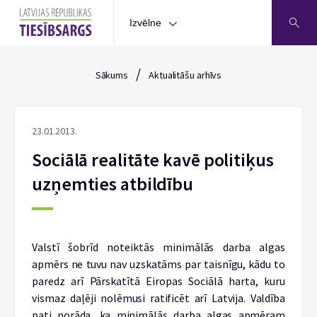
Izvēlne
/
Sākums
Aktualitāšu arhīvs
23.01.2013.
Sociālā realitāte kavē politiķus
uzņemties atbildību
Valstī šobrīd noteiktās minimālās darba algas
apmērs ne tuvu nav uzskatāms par taisnīgu, kādu to
paredz arī Pārskatītā Eiropas Sociālā harta, kuru
vismaz daļēji nolēmusi ratificēt arī Latvija. Valdība
pati norāda, ka minimālās darba algas apmēram