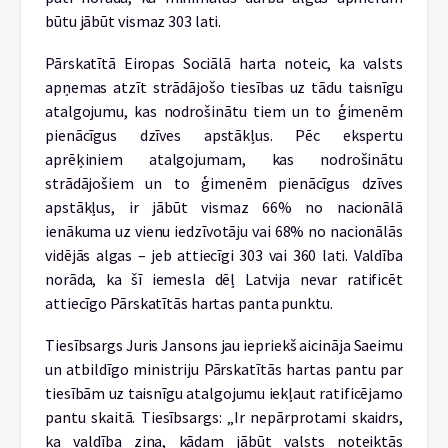
būtu jābūt vismaz 303 lati.
Pārskatītā Eiropas Sociālā harta noteic, ka valsts
apņemas atzīt strādājošo tiesības uz tādu taisnīgu
atalgojumu, kas nodrošinātu tiem un to ģimenēm
pienācīgus dzīves apstākļus. Pēc ekspertu
aprēķiniem atalgojumam, kas nodrošinātu
strādājošiem un to ģimenēm pienācīgus dzīves
apstākļus, ir jābūt vismaz 66% no nacionālā
ienākuma uz vienu iedzīvotāju vai 68% no nacionālās
vidējās algas – jeb attiecīgi 303 vai 360 lati. Valdība
norāda, ka šī iemesla dēļ Latvija nevar ratificēt
attiecīgo Pārskatītās hartas panta punktu.
Tiesībsargs Juris Jansons jau iepriekš aicināja Saeimu
un atbildīgo ministriju Pārskatītās hartas pantu par
tiesībām uz taisnīgu atalgojumu iekļaut ratificējamo
pantu skaitā. Tiesībsargs: „Ir nepārprotami skaidrs,
ka valdība zina, kādam jābūt valsts noteiktās