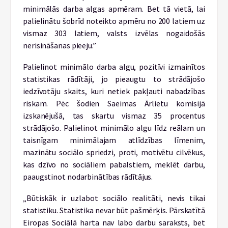
minimālās darba algas apmēram. Bet tā vietā, lai
palielinātu šobrīd noteikto apmēru no 200 latiem uz
vismaz 303 latiem, valsts izvēlas nogaidošās
nerisināšanas pieeju.”
Palielinot minimālo darba algu, pozitīvi izmainītos
statistikas rādītāji, jo pieaugtu to strādājošo
iedzīvotāju skaits, kuri netiek pakļauti nabadzības
riskam. Pēc šodien Saeimas Ārlietu komisijā
izskanējušā, tas skartu vismaz 35 procentus
strādājošo. Palielinot minimālo algu līdz reālam un
taisnīgam minimālajam atlīdzības līmenim,
mazinātu sociālo spriedzi, proti, motivētu cilvēkus,
kas dzīvo no sociāliem pabalstiem, meklēt darbu,
paaugstinot nodarbinātības rādītājus.
„Būtiskāk ir uzlabot sociālo realitāti, nevis tikai
statistiku. Statistika nevar būt pašmērķis. Pārskatītā
Eiropas Sociālā harta nav labo darbu saraksts, bet