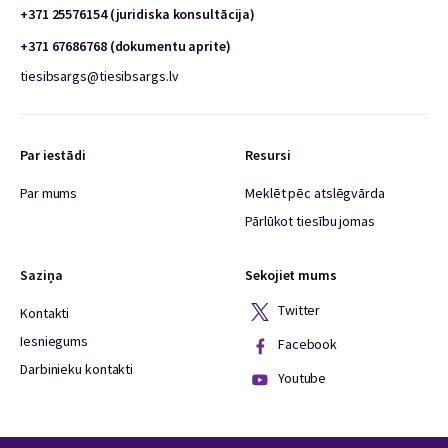
+371 25576154 (juridiska konsultācija)
+371 67686768 (dokumentu aprite)
tiesibsargs@tiesibsargs.lv
Par iestādi
Resursi
Par mums
Meklēt pēc atslēgvārda
Pārlūkot tiesību jomas
Saziņa
Sekojiet mums
Twitter
Kontakti
Iesniegums
Facebook
Darbinieku kontakti
Youtube