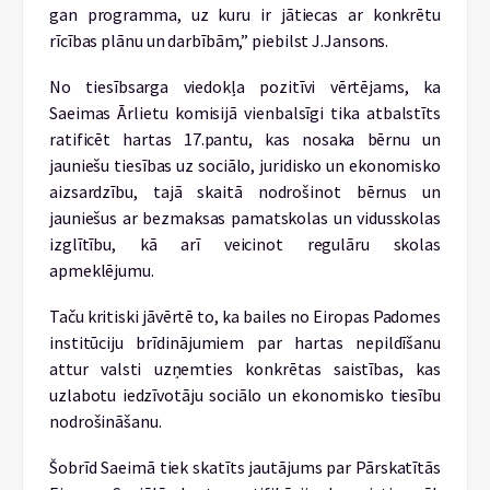
gan programma, uz kuru ir jātiecas ar konkrētu
rīcības plānu un darbībām,” piebilst J.Jansons.
No tiesībsarga viedokļa pozitīvi vērtējams, ka
Saeimas Ārlietu komisijā vienbalsīgi tika atbalstīts
ratificēt hartas 17.pantu, kas nosaka bērnu un
jauniešu tiesības uz sociālo, juridisko un ekonomisko
aizsardzību, tajā skaitā nodrošinot bērnus un
jauniešus ar bezmaksas pamatskolas un vidusskolas
izglītību, kā arī veicinot regulāru skolas
apmeklējumu.
Taču kritiski jāvērtē to, ka bailes no Eiropas Padomes
institūciju brīdinājumiem par hartas nepildīšanu
attur valsti uzņemties konkrētas saistības, kas
uzlabotu iedzīvotāju sociālo un ekonomisko tiesību
nodrošināšanu.
Šobrīd Saeimā tiek skatīts jautājums par Pārskatītās