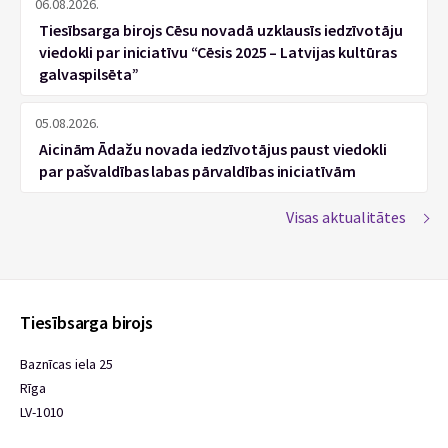
06.08.2026.
Tiesībsarga birojs Cēsu novadā uzklausīs iedzīvotāju
viedokli par iniciatīvu “Cēsis 2025 – Latvijas kultūras
galvaspilsēta”
05.08.2026.
Aicinām Ādažu novada iedzīvotājus paust viedokli
par pašvaldības labas pārvaldības iniciatīvām
Visas aktualitātes
Tiesībsarga birojs
Baznīcas iela 25
Rīga
LV-1010