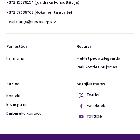
+371 25576154 (juridiska konsultācija)
+371 67686768 (dokumentu aprite)
tiesibsargs@tiesibsargs.lv
Par iestādi
Resursi
Par mums
Meklēt pēc atslēgvārda
Pārlūkot tiesību jomas
Saziņa
Sekojiet mums
Twitter
Kontakti
Iesniegums
Facebook
Darbinieku kontakti
Youtube