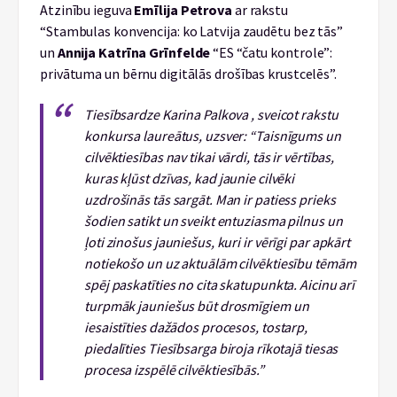
Atzinību ieguva
Emīlija Petrova
ar rakstu
“Stambulas konvencija: ko Latvija zaudētu bez tās”
un
Annija Katrīna Grīnfelde
“ES “čatu kontrole”:
privātuma un bērnu digitālās drošības krustcelēs”.
Tiesībsardze Karina Palkova , sveicot rakstu
konkursa laureātus, uzsver: “Taisnīgums un
cilvēktiesības nav tikai vārdi, tās ir vērtības,
kuras kļūst dzīvas, kad jaunie cilvēki
uzdrošinās tās sargāt. Man ir patiess prieks
šodien satikt un sveikt entuziasma pilnus un
ļoti zinošus jauniešus, kuri ir vērīgi par apkārt
notiekošo un uz aktuālām cilvēktiesību tēmām
spēj paskatīties no cita skatupunkta. Aicinu arī
turpmāk jauniešus būt drosmīgiem un
iesaistīties dažādos procesos, tostarp,
piedalīties Tiesībsarga biroja rīkotajā tiesas
procesa izspēlē cilvēktiesībās.”