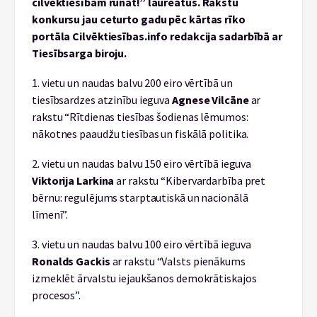
cilvēktiesībām runāt!” laureātus. Rakstu
konkursu jau ceturto gadu pēc kārtas rīko
portāla Cilvēktiesības.info redakcija sadarbībā ar
Tiesībsarga biroju.
1. vietu un naudas balvu 200 eiro vērtībā un
tiesībsardzes atzinību ieguva
Agnese Vilcāne
ar
rakstu “Rītdienas tiesības šodienas lēmumos:
nākotnes paaudžu tiesības un fiskālā politika.
2. vietu un naudas balvu 150 eiro vērtībā ieguva
Viktorija Larkina
ar rakstu “Kibervardarbība pret
bērnu: regulējums starptautiskā un nacionālā
līmenī”.
3. vietu un naudas balvu 100 eiro vērtībā ieguva
Ronalds Gackis
ar rakstu “Valsts pienākums
izmeklēt ārvalstu iejaukšanos demokrātiskajos
procesos”.