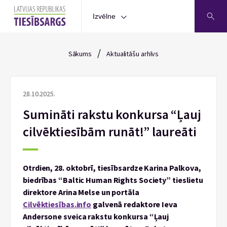
Izvēlne
/
Sākums
Aktualitāšu arhīvs
28.10.2025.
Sumināti rakstu konkursa “Ļauj
cilvēktiesībām runāt!” laureāti
Otrdien, 28. oktobrī, tiesībsardze Karina Palkova,
biedrības “Baltic Human Rights Society” tieslietu
direktore Arina Melse un portāla
Cilvēktiesības.info
galvenā redaktore Ieva
Andersone sveica rakstu konkursa “Ļauj