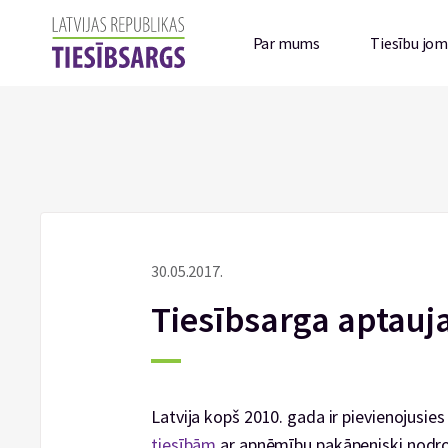
Par mums
Tiesību jo
30.05.2017.
Tiesībsarga aptauj
Latvija kopš 2010. gada ir pievienojusie
tiesībām
ar apņēmību pakāpeniski nodroš