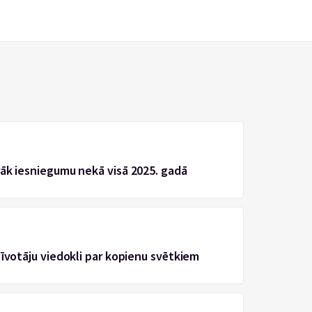
rāk iesniegumu nekā visā 2025. gadā
zīvotāju viedokli par kopienu svētkiem