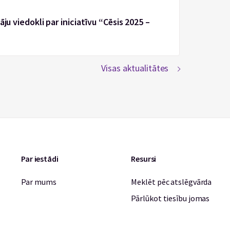
ju viedokli par iniciatīvu “Cēsis 2025 –
Visas aktualitātes
Par iestādi
Resursi
Par mums
Meklēt pēc atslēgvārda
Pārlūkot tiesību jomas