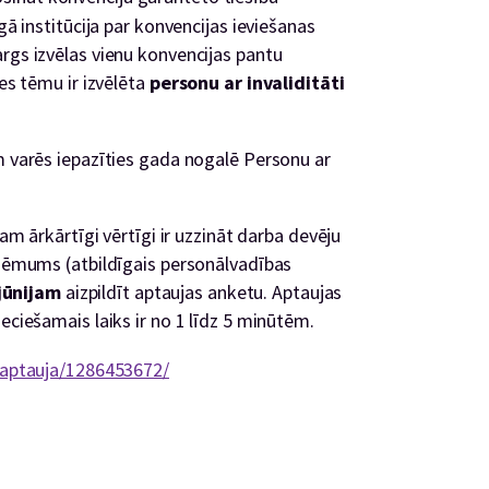
gā institūcija par konvencijas ieviešanas
rgs izvēlas vienu konvencijas pantu
tes tēmu ir izvēlēta
personu ar invaliditāti
m varēs iepazīties gada nogalē Personu ar
gam ārkārtīgi vērtīgi ir uzzināt darba devēju
uzņēmums (atbildīgais personālvadības
jūnijam
aizpildīt aptaujas anketu. Aptaujas
eciešamais laiks ir no 1 līdz 5 minūtēm.
/aptauja/1286453672/