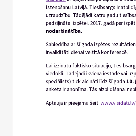
īstenošanu Latvijā. Tiesībsargs ir atbildī
uzraudzību. Tādējādi katru gadu tiesībsa
padziļinātai izpētei. 2017. gadā par izpē
nodarbinātība.
Sabiedrība ar šī gada izpētes rezultātie
invaliditāti dienai veltītā konferencē.
Lai izzinātu faktisko situāciju, tiesībsar
viedokli. Tādējādi ikviena iestāde vai 
speciālists) tiek aicināti līdz šī gada
10. 
anketa ir anonīma. Tās aizpildīšanai nepi
Aptauja ir pieejama šeit:
www.visidati.lv