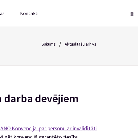
mas
Kontakti
/
Sākums
Aktualitāšu arhīvs
a darba devējiem
s
ANO Konvencijai par personu ar invaliditāti
ināt konvencijā garantēto tiesību