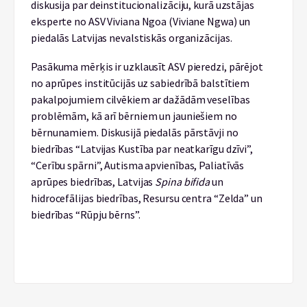
diskusija par deinstitucionalizāciju, kurā uzstājas
eksperte no ASV Viviana Ngoa (Viviane Ngwa) un
piedalās Latvijas nevalstiskās organizācijas.
Pasākuma mērķis ir uzklausīt ASV pieredzi, pārējot
no aprūpes institūcijās uz sabiedrībā balstītiem
pakalpojumiem cilvēkiem ar dažādām veselības
problēmām, kā arī bērniem un jauniešiem no
bērnunamiem. Diskusijā piedalās pārstāvji no
biedrības “Latvijas Kustība par neatkarīgu dzīvi”,
“Cerību spārni”, Autisma apvienības, Paliatīvās
aprūpes biedrības,
Latvijas
Spina bifida
un
hidrocefālijas biedrības, Resursu centra “Zelda” un
biedrības “Rūpju bērns”.