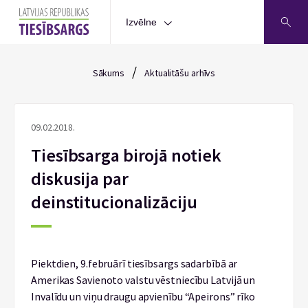
Izvēlne
/
Sākums
Aktualitāšu arhīvs
09.02.2018.
Tiesībsarga birojā notiek
diskusija par
deinstitucionalizāciju
Piektdien, 9.februārī tiesībsargs sadarbībā ar
Amerikas Savienoto valstu vēstniecību Latvijā un
Invalīdu un viņu draugu apvienību “Apeirons” rīko