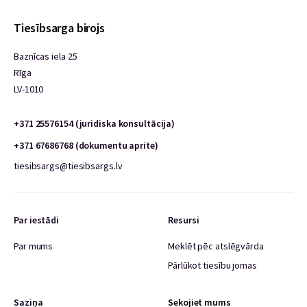
Tiesībsarga birojs
Baznīcas iela 25
Rīga
LV-1010
+371 25576154 (juridiska konsultācija)
+371 67686768 (dokumentu aprite)
tiesibsargs@tiesibsargs.lv
Par iestādi
Resursi
Par mums
Meklēt pēc atslēgvārda
Pārlūkot tiesību jomas
Saziņa
Sekojiet mums