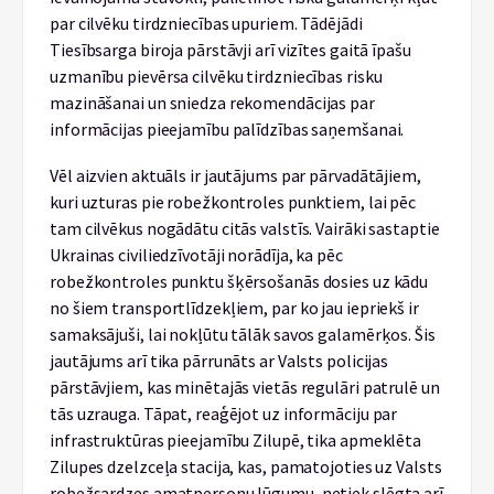
par cilvēku tirdzniecības upuriem. Tādējādi
Tiesībsarga biroja pārstāvji arī vizītes gaitā īpašu
uzmanību pievērsa cilvēku tirdzniecības risku
mazināšanai un sniedza rekomendācijas par
informācijas pieejamību palīdzības saņemšanai.
Vēl aizvien aktuāls ir jautājums par pārvadātājiem,
kuri uzturas pie robežkontroles punktiem, lai pēc
tam cilvēkus nogādātu citās valstīs. Vairāki sastaptie
Ukrainas civiliedzīvotāji norādīja, ka pēc
robežkontroles punktu šķērsošanās dosies uz kādu
no šiem transportlīdzekļiem, par ko jau iepriekš ir
samaksājuši, lai nokļūtu tālāk savos galamērķos. Šis
jautājums arī tika pārrunāts ar Valsts policijas
pārstāvjiem, kas minētajās vietās regulāri patrulē un
tās uzrauga. Tāpat, reaģējot uz informāciju par
infrastruktūras pieejamību Zilupē, tika apmeklēta
Zilupes dzelzceļa stacija, kas, pamatojoties uz Valsts
robežsardzes amatpersonu lūgumu, netiek slēgta arī