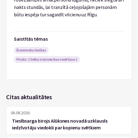
nakts stundās, lai tranzītā ceļojošajām personām
būtu iespēja tur sagaidīt vilcienu uz Rīgu.
Saistītās tēmas
Ārzemnieku tiesības
Privāts: Cilvēku tirdzniecības novēršana-1
Citas aktualitātes
06.08.2026.
Tiesībsarga birojs Alūksnes novadā uzklausīs
iedzīvotāju viedokli par kopienu svētkiem