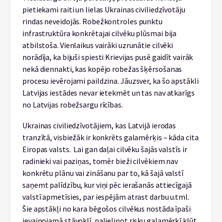
pietiekami raiti un lielas Ukrainas civiliedzīvotāju
rindas neveidojās. Robežkontroles punktu
infrastruktūra konkrētajai cilvēku plūsmai bija
atbilstoša. Vienlaikus vairāki uzrunātie cilvēki
norādīja, ka bijuši spiesti Krievijas pusē gaidīt vairāk
nekā diennakti, kas kopējo robežas šķērsošanas
procesu ievērojami paildzina. Jāuzsver, ka šo apstākli
Latvijas iestādes nevar ietekmēt un tas nav atkarīgs
no Latvijas robežsargu rīcības.
Ukrainas civiliedzīvotājiem, kas Latvijā ierodas
tranzītā, visbiežāk ir konkrēts galamērķis – kāda cita
Eiropas valsts. Lai gan daļai cilvēku šajās valstīs ir
radinieki vai paziņas, tomēr bieži cilvēkiem nav
konkrētu plānu vai zināšanu par to, kā šajā valstī
saņemt palīdzību, kur viņi pēc ierašanās attiecīgajā
valstī apmetīsies, par iespējām atrast darbu u.tml.
Šie apstākļi no kara bēgošos cilvēkus nostāda īpaši
ievainojamā stāvoklī, palielinot risku galamērķī kļūt