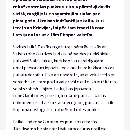
robežkontroles punktus. Biroja pārstāvji devās
vizītē, reaģējot uz saņemtajām ziņām par
pieaugošo Ukrainas iedzīvotāju skaitu, kuri
ieceļo no Krievijas, lai pēc tam tranzītā caur
Latviju dotos uz citām Eiropas valstīm.
Vizītes laikā Tiesībsarga biroja pārstāvji tikās ar
Valsts robežsardzes Ludzas pārvaldes priekšnieku
pulkvedi Valdi Jukšu, kurš kopā ar atbildīgajām
amatpersonām iepazīstināja ar abu robežkontroles
punktu darbību. Tika arī novērots, kā cilvēki ieceļo ar
sabiedrisko transportu vai privāto auto, kā arī šķērso
valsts robežu kājām. Laiku, kas jāpavada
robežkontroles punktā, ietekmē gan tas, kādus
dokumentus cilvēki uzrāda ieceļojot, gan arī tas, cik
kopumā noslogots ir robežkontroles punkts.
Laikā, kad robežkontroles punktos atradās
Tiesībsarga biroja pārstāvji, procedūras noritēja