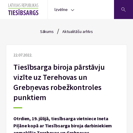
Izvēlne
/
Sākums
Aktualitāšu arhīvs
22.07.2022.
Tiesībsarga biroja pārstāvju
vizīte uz Terehovas un
Grebņevas robežkontroles
punktiem
Otrdien, 19. jūlijā, tiesībsarga vietniece Ineta
Piļāne kopā ar Tiesībsarga biroja darbiniekiem
apmeklēja Terehovas un Grebņevas