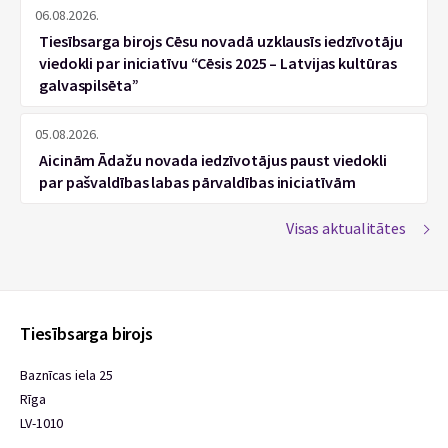
06.08.2026.
Tiesībsarga birojs Cēsu novadā uzklausīs iedzīvotāju
viedokli par iniciatīvu “Cēsis 2025 – Latvijas kultūras
galvaspilsēta”
05.08.2026.
Aicinām Ādažu novada iedzīvotājus paust viedokli
par pašvaldības labas pārvaldības iniciatīvām
Visas aktualitātes
Tiesībsarga birojs
Baznīcas iela 25
Rīga
LV-1010