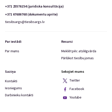
+371 25576154 (juridiska konsultācija)
+371 67686768 (dokumentu aprite)
tiesibsargs@tiesibsargs.lv
Par iestādi
Resursi
Par mums
Meklēt pēc atslēgvārda
Pārlūkot tiesību jomas
Saziņa
Sekojiet mums
Twitter
Kontakti
Iesniegums
Facebook
Darbinieku kontakti
Youtube