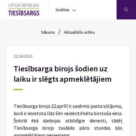
Izvēlne
/
Sākums
Aktualitāšu arhīvs
22.04.2013.
Tiesībsarga birojs šodien uz
laiku ir slēgts apmeklētājiem
Tiesībsarga birojs 22.aprīlī ir saņēmis pasta sūtījumu,
kurā ir ievietota līdz šim neidentificēta birstoša viela.
Šobrīd ēkā darbojas atbildīgie dienesti, tādēļ
Tiesībsarga birojs tuvākās pāris stundas būs
apmeklētājiem nepieejams.