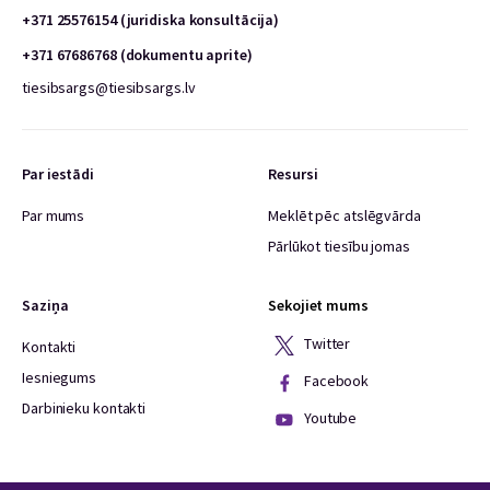
+371 25576154 (juridiska konsultācija)
+371 67686768 (dokumentu aprite)
tiesibsargs@tiesibsargs.lv
Par iestādi
Resursi
Par mums
Meklēt pēc atslēgvārda
Pārlūkot tiesību jomas
Saziņa
Sekojiet mums
Twitter
Kontakti
Iesniegums
Facebook
Darbinieku kontakti
Youtube