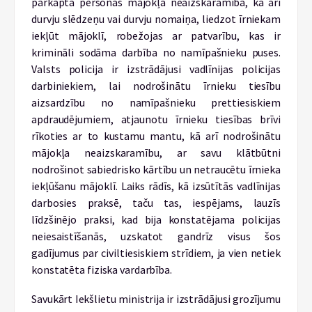
pārkāpta personas mājokļa neaizskaramība, kā arī
durvju slēdzeņu vai durvju nomaiņa, liedzot īrniekam
iekļūt mājoklī, robežojas ar patvarību, kas ir
krimināli sodāma darbība no namīpašnieku puses.
Valsts policija ir izstrādājusi vadlīnijas policijas
darbiniekiem, lai nodrošinātu īrnieku tiesību
aizsardzību no namīpašnieku prettiesiskiem
apdraudējumiem, atjaunotu īrnieku tiesības brīvi
rīkoties ar to kustamu mantu, kā arī nodrošinātu
mājokļa neaizskaramību, ar savu klātbūtni
nodrošinot sabiedrisko kārtību un netraucētu īrnieka
iekļūšanu mājoklī. Laiks rādīs, kā izsūtītās vadlīnijas
darbosies praksē, taču tas, iespējams, lauzīs
līdzšinējo praksi, kad bija konstatējama policijas
neiesaistīšanās, uzskatot gandrīz visus šos
gadījumus par civiltiesiskiem strīdiem, ja vien netiek
konstatēta fiziska vardarbība.
Savukārt Iekšlietu ministrija ir izstrādājusi grozījumu