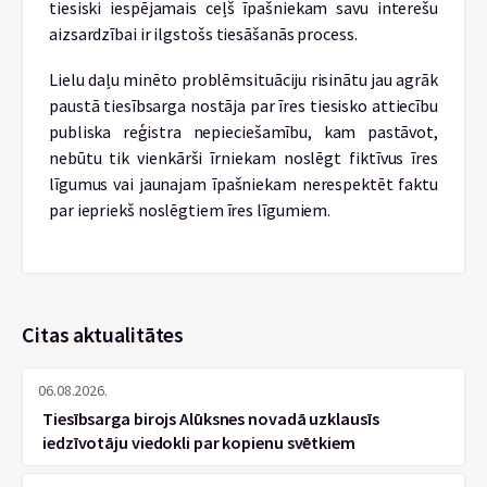
tiesiski iespējamais ceļš īpašniekam savu interešu
aizsardzībai ir ilgstošs tiesāšanās process.
Lielu daļu minēto problēmsituāciju risinātu jau agrāk
paustā tiesībsarga nostāja par īres tiesisko attiecību
publiska reģistra nepieciešamību, kam pastāvot,
nebūtu tik vienkārši īrniekam noslēgt fiktīvus īres
līgumus vai jaunajam īpašniekam nerespektēt faktu
par iepriekš noslēgtiem īres līgumiem.
Citas aktualitātes
06.08.2026.
Tiesībsarga birojs Alūksnes novadā uzklausīs
iedzīvotāju viedokli par kopienu svētkiem