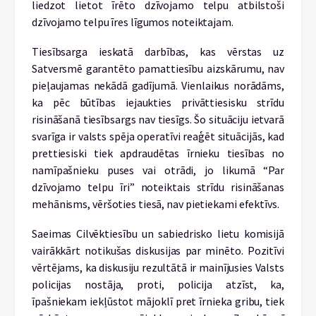
liedzot lietot īrēto dzīvojamo telpu atbilstoši
dzīvojamo telpu īres līgumos noteiktajam.
Tiesībsarga ieskatā darbības, kas vērstas uz
Satversmē garantēto pamattiesību aizskārumu, nav
pieļaujamas nekādā gadījumā. Vienlaikus norādāms,
ka pēc būtības iejaukties privāttiesisku strīdu
risināšanā tiesībsargs nav tiesīgs. Šo situāciju ietvarā
svarīga ir valsts spēja operatīvi reaģēt situācijās, kad
prettiesiski tiek apdraudētas īrnieku tiesības no
namīpašnieku puses vai otrādi, jo likumā “Par
dzīvojamo telpu īri” noteiktais strīdu risināšanas
mehānisms, vēršoties tiesā, nav pietiekami efektīvs.
Saeimas Cilvēktiesību un sabiedrisko lietu komisijā
vairākkārt notikušas diskusijas par minēto. Pozitīvi
vērtējams, ka diskusiju rezultātā ir mainījusies Valsts
policijas nostāja, proti, policija atzīst, ka,
īpašniekam iekļūstot mājoklī pret īrnieka gribu, tiek