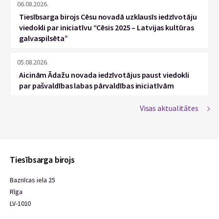
06.08.2026.
Tiesībsarga birojs Cēsu novadā uzklausīs iedzīvotāju
viedokli par iniciatīvu “Cēsis 2025 – Latvijas kultūras
galvaspilsēta”
05.08.2026.
Aicinām Ādažu novada iedzīvotājus paust viedokli
par pašvaldības labas pārvaldības iniciatīvām
Visas aktualitātes
Tiesībsarga birojs
Baznīcas iela 25
Rīga
LV-1010