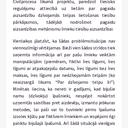
Civilprocesa likumā projektu, paredzot tiesisko
regulējumu attiecībā uz lietām par pagaidu
aizsardzību dzīvojamās telpas lietošanas tiesību
pārkāpumos, tādējādi nodrošinot pagaidu
aizsardzības mehānismu īrnieku tiesību aizsardzībai.
Vienlaikus jāatzīst, ka šādas problēmsituācijas nav
viennozīmīgi vērtējamas. Bieži vien šādos strīdos tiek
saņemta informācija arī par pašu īrnieku veiktām
manipulācijām (piemēram, fiktīvi īres līgumi, īres
līgumi ar atpakaļejošu datumu, īres līgumi bez īres
maksas, īres līgumi par nedzīvojamām telpām (ko
neaizsargā likums “Par dzīvojamo telpu īri”).
Minētais liecina, ka nereti ir gadījumi, kad bijušie
namu (dzīvokļu) īpašnieki, nespējot nokārtot
uzņemtās saistības pret aizdevēju, izmanto jebkuras
metodes, lai paši vai to tuvinieki pirms īpašuma
izsoles kļūtu par fiktīviem īrniekiem un iespējami ilgi
paliktu bijušajā īpašumā. Arī šādā situācijā vienīgais