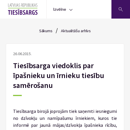
Izvēlne
/
Sākums
Aktualitāšu arhīvs
26.06.2015.
Tiesībsarga viedoklis par
īpašnieku un īrnieku tiesību
samērošanu
Tiesībsarga birojā joprojām tiek saņemti iesniegumi
no dzīvokļu un namīpašumu īrniekiem, kuros tie
informē par jaunā mājas/dzīvokļa īpašnieka rīcību,