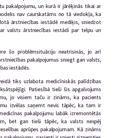
tu pakalpojumu, un kurā ir jārēķinās tikai ar
odelis nav caurskatāms no tā viedokļa, ka
idotā ārstniecības iestādē mediķis, sniedzot
r valsts ārstniecības iestādi par telpu un
re šo problēmsituāciju neatrisinās, jo arī
rstniecības pakalpojumus sniegt gan valsts,
ības iestādēs.
eidā tiks uzlabota medicīniskās palīdzības
sātspējīgi. Patiesībā tieši šis apgalvojums
umu, jo visiem taču ir zināms, ka pacients
mu izvēlas saņemt nevis tāpēc, ka tam ir
 medicīnas pakalpojumu labāk izremontētās
iem, bet gan tieši tāpēc, ka valsts nespēj
 veselības aprūpes pakalpojumam. Kā zināms
s pakalpojumu, pacienti ir spiesti aizņemties