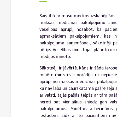
Saistībā ar masu medijos izskanējušos z
maksas medicīnas pakalpojumu saņē
veselības aprūpi, nosakot, ka paci
apmaksātiem pakalpojumiem, kas n
pakalpojuma saņemšanai, sākotnēji pas
pētījis Veselības ministrijas plānoto iec
medijos minēto.
Sākotnēji ir jāvērtē, kāds ir šāda iero
minēto ministrs ir norādījis uz nepiec
aprūpi no maksas medicīnas pakalpojum
ka nav laba un caurskatāma pašreizējā s
ar valsti, tajās pašās telpās ar tām pa
nereti pat vienlaikus sniedz gan val
pakalpojumus. Minētais attiecināms 
iestādēm. Līdz ar to pacientiem nav 