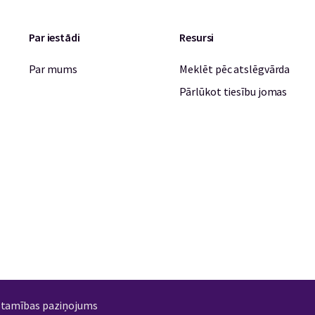
Par iestādi
Resursi
Par mums
Meklēt pēc atslēgvārda
Pārlūkot tiesību jomas
stamības paziņojums