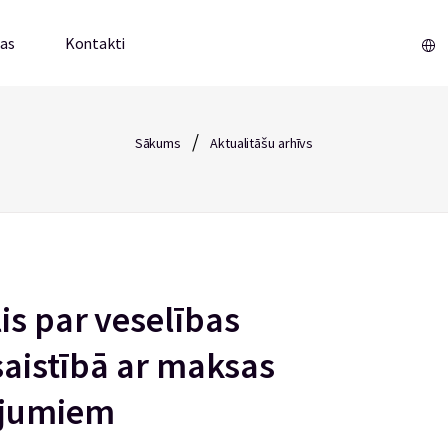
mas
Kontakti
/
Sākums
Aktualitāšu arhīvs
is par veselības
 saistībā ar maksas
ojumiem