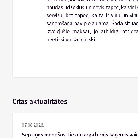
naudas līdzekļus un nevis tāpēc, ka viņ
servisu, bet tāpēc, ka tā ir viņu un v
saņemšanā nav pieļaujama. Šādā situācij
izvēlējušie maksāt, jo atbildīgi attie
neētiski un pat ciniski.
Citas aktualitātes
07.08.2026.
Septiņos mēnešos Tiesībsarga birojs saņēmis vai