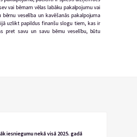
i sev vai bērnam vēlas labāku pakalpojumu vai
iņu bērnu veselība un kavēšanās pakalpojuma
ā uzlikt papildus finanšu slogu tiem, kas ir
cas pret savu un savu bērnu veselību, būtu
rāk iesniegumu nekā visā 2025. gadā