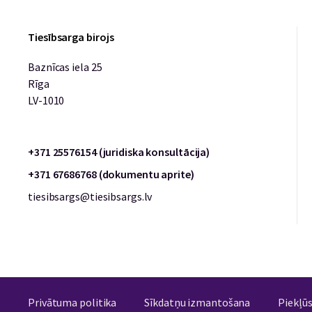
Tiesībsarga birojs
Baznīcas iela 25
Rīga
LV-1010
+371 25576154 (juridiska konsultācija)
+371 67686768 (dokumentu aprite)
tiesibsargs@tiesibsargs.lv
Privātuma politika
Sīkdatņu izmantošana
Piekļū