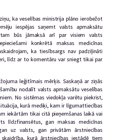
iņu, ka veselības ministrija plāno ierobežot
mēju iespējas saņemt valsts apmaksātu
entam būs jāmaksā arī par visiem valsts
epieciešami konkrētā maksas medicīnas
kaidrojam, ka tiesībsargs nav padziļināti
eri, līdz ar to komentāru var sniegt tikai par
bežojuma leģitīmais mērķis. Saskaņā ar ziņās
iešamību nodalīt valsts apmaksātu veselības
iem. No sistēmas viedokļa varētu piekrist,
ituācija, kurā mediķi, kam ir līgumattiecības
šām iekārtām tikai citā pieņemšanas laikā vai
sts līdzfinansētus, gan maksas medicīnas
gan uz valsts, gan privātām ārstniecības
skaidrība, kurā ārstniecības iestādē tiem