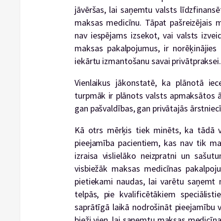
jāvēršas, lai saņemtu valsts līdzfinansē
maksas medicīnu. Tāpat pašreizējais m
nav iespējams izsekot, vai valsts izve
maksas pakalpojumus, ir norēķinājies a
iekārtu izmantošanu savai privātpraksei.
Vienlaikus jākonstatē, ka plānotā iece
turpmāk ir plānots valsts apmaksātos ā
gan pašvaldības, gan privātajās ārstniec
Kā otrs mērķis tiek minēts, ka tādā v
pieejamība pacientiem, kas nav tik mak
izraisa vislielāko neizpratni un sašut
visbiežāk maksas medicīnas pakalpoju
pietiekami naudas, lai varētu saņemt
telpās, pie kvalificētākiem speciālist
saprātīgā laikā nodrošināt pieejamību
bieži vien, lai saņemtu maksas medicīna