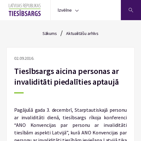
Izvēlne
/
Sākums
Aktualitāšu arhīvs
02.09.2016.
Tiesībsargs aicina personas ar
invaliditāti piedalīties aptaujā
Pagājušā gada 3. decembrī, Starptautiskajā personu
ar invaliditāti dienā, tiesībsargs rīkoja konferenci
“ANO Konvencijas par personu ar invaliditāti
tiesībām aspekti Latvijā”, kurā ANO Konvencijas par
personu ar invaliditāti tiesībām ieviešana Latvijā tika