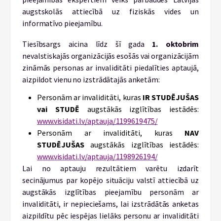
augstskolās attiecībā uz fiziskās vides un
informatīvo pieejamību.
Tiesībsargs aicina līdz šī gada
1. oktobrim
nevalstiskajās organizācijās esošās vai organizācijām
zināmās personas ar invaliditāti piedalīties aptaujā,
aizpildot vienu no izstrādātajās anketām:
Personām ar invaliditāti, kuras
IR STUDĒJUŠAS
vai STUDĒ
augstākās izglītības iestādēs:
www.visidati.lv/aptauja/1199619475/
Personām ar invaliditāti, kuras
NAV
STUDĒJUŠAS
augstākās izglītības iestādēs:
www.visidati.lv/aptauja/1198926194/
Lai no aptauju rezultātiem varētu izdarīt
secinājumus par kopējo situāciju valstī attiecībā uz
augstākās izglītības pieejamību personām ar
invaliditāti, ir nepieciešams, lai izstrādātās anketas
aizpildītu pēc iespējas lielāks personu ar invaliditāti