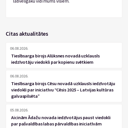
labvēlīgāku vidi mums visiem.
Citas aktualitātes
06.08.2026.
Tiesībsarga birojs Alūksnes novadā uzklausīs
iedzīvotāju viedokli par kopienu svētkiem
06.08.2026.
Tiesībsarga birojs Cēsu novadā uzklausīs iedzīvotāju
viedokli par iniciatīvu “Cēsis 2025 – Latvijas kultūras
galvaspilsēta”
05.08.2026.
Aicinām Ādažu novada iedzīvotājus paust viedokli
par pašvaldības labas pārvaldības iniciatīvām