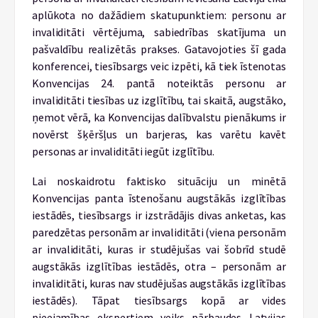
aplūkota no dažādiem skatupunktiem: personu ar
invaliditāti vērtējuma, sabiedrības skatījuma un
pašvaldību realizētās prakses. Gatavojoties šī gada
konferencei, tiesībsargs veic izpēti, kā tiek īstenotas
Konvencijas 24. pantā noteiktās personu ar
invaliditāti tiesības uz izglītību, tai skaitā, augstāko,
ņemot vērā, ka Konvencijas dalībvalstu pienākums ir
novērst šķēršļus un barjeras, kas varētu kavēt
personas ar invaliditāti iegūt izglītību.
Lai noskaidrotu faktisko situāciju un minētā
Konvencijas panta īstenošanu augstākās izglītības
iestādēs, tiesībsargs ir izstrādājis divas anketas, kas
paredzētas personām ar invaliditāti (viena personām
ar invaliditāti, kuras ir studējušas vai šobrīd studē
augstākās izglītības iestādēs, otra – personām ar
invaliditāti, kuras nav studējušas augstākās izglītības
iestādēs). Tāpat tiesībsargs kopā ar vides
pieejamības ekspertiem veiks pārbaudes Latvijas