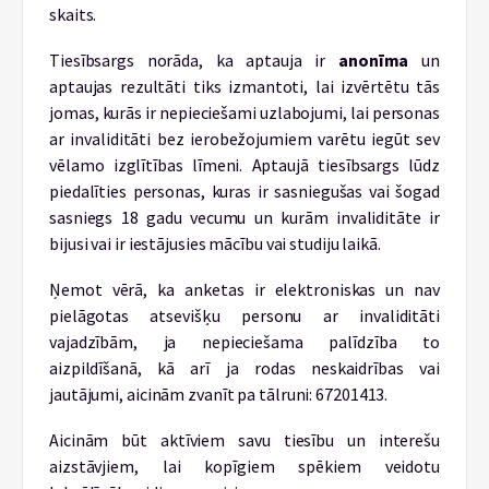
skaits.
Tiesībsargs norāda, ka aptauja ir
anonīma
un
aptaujas rezultāti tiks izmantoti, lai izvērtētu tās
jomas, kurās ir nepieciešami uzlabojumi, lai personas
ar invaliditāti bez ierobežojumiem varētu iegūt sev
vēlamo izglītības līmeni. Aptaujā tiesībsargs lūdz
piedalīties personas, kuras ir sasniegušas vai šogad
sasniegs 18 gadu vecumu un kurām invaliditāte ir
bijusi vai ir iestājusies mācību vai studiju laikā.
Ņemot vērā, ka anketas ir elektroniskas un nav
pielāgotas atsevišķu personu ar invaliditāti
vajadzībām, ja nepieciešama palīdzība to
aizpildīšanā, kā arī ja rodas neskaidrības vai
jautājumi, aicinām zvanīt pa tālruni: 67201413.
Aicinām būt aktīviem savu tiesību un interešu
aizstāvjiem, lai kopīgiem spēkiem veidotu