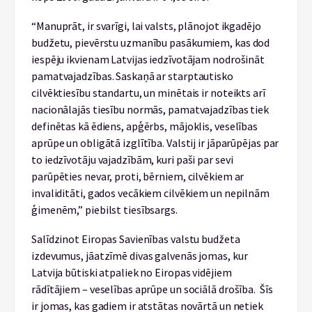
“Manuprāt, ir svarīgi, lai valsts, plānojot ikgadējo
budžetu, pievērstu uzmanību pasākumiem, kas dod
iespēju ikvienam Latvijas iedzīvotājam nodrošināt
pamatvajadzības. Saskaņā ar starptautisko
cilvēktiesību standartu, un minētais ir noteikts arī
nacionālajās tiesību normās, pamatvajadzības tiek
definētas kā ēdiens, apģērbs, mājoklis, veselības
aprūpe un obligātā izglītība. Valstij ir jāparūpējas par
to iedzīvotāju vajadzībām, kuri paši par sevi
parūpēties nevar, proti, bērniem, cilvēkiem ar
invaliditāti, gados vecākiem cilvēkiem un nepilnām
ģimenēm,” piebilst tiesībsargs.
Salīdzinot Eiropas Savienības valstu budžeta
izdevumus, jāatzīmē divas galvenās jomas, kur
Latvija būtiski atpaliek no Eiropas vidējiem
rādītājiem – veselības aprūpe un sociālā drošība. Šīs
ir jomas, kas gadiem ir atstātas novārtā un netiek