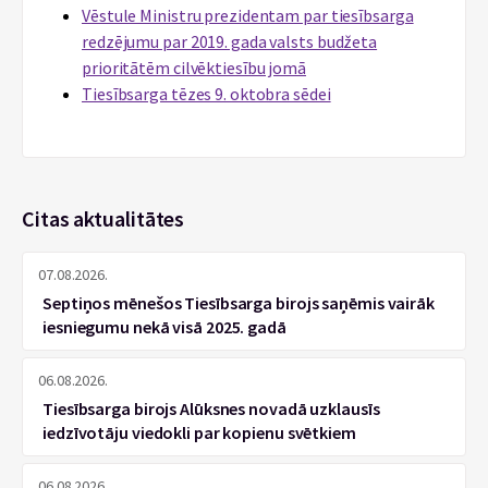
Vēstule Ministru prezidentam par tiesībsarga
redzējumu par 2019. gada valsts budžeta
prioritātēm cilvēktiesību jomā
Tiesībsarga tēzes 9. oktobra sēdei
Citas aktualitātes
07.08.2026.
Septiņos mēnešos Tiesībsarga birojs saņēmis vairāk
iesniegumu nekā visā 2025. gadā
06.08.2026.
Tiesībsarga birojs Alūksnes novadā uzklausīs
iedzīvotāju viedokli par kopienu svētkiem
06.08.2026.