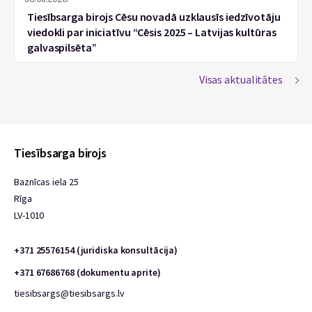
Tiesībsarga birojs Cēsu novadā uzklausīs iedzīvotāju
viedokli par iniciatīvu “Cēsis 2025 – Latvijas kultūras
galvaspilsēta”
Visas aktualitātes
Tiesībsarga birojs
Baznīcas iela 25
Rīga
LV-1010
+371 25576154 (juridiska konsultācija)
+371 67686768 (dokumentu aprite)
tiesibsargs@tiesibsargs.lv