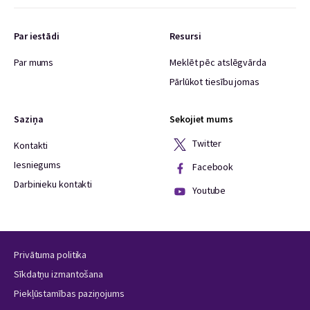
Par iestādi
Resursi
Par mums
Meklēt pēc atslēgvārda
Pārlūkot tiesību jomas
Saziņa
Sekojiet mums
Twitter
Kontakti
Iesniegums
Facebook
Darbinieku kontakti
Youtube
Privātuma politika
Sīkdatņu izmantošana
Piekļūstamības paziņojums