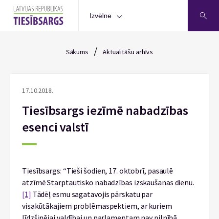
Izvēlne
/
Sākums
Aktualitāšu arhīvs
17.10.2018.
Tiesībsargs iezīmē nabadzības
esenci valstī
Tiesībsargs: “Tieši šodien, 17. oktobrī, pasaulē
atzīmē Starptautisko nabadzības izskaušanas dienu.
[1]
Tādēļ esmu sagatavojis pārskatu par
visakūtākajiem problēmaspektiem, ar kuriem
līdzšinējai valdībai un parlamentam nav pilnībā