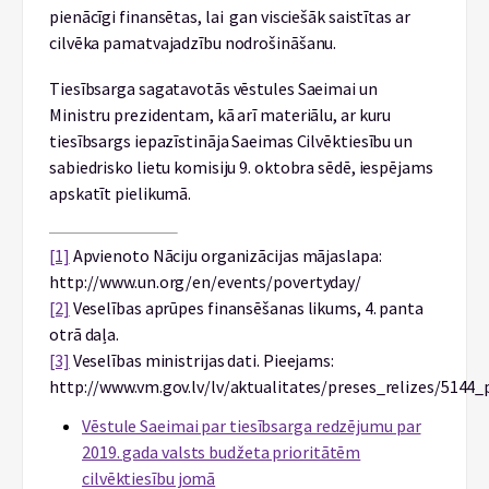
pienācīgi finansētas, lai gan visciešāk saistītas ar
cilvēka pamatvajadzību nodrošināšanu.
Tiesībsarga sagatavotās vēstules Saeimai un
Ministru prezidentam, kā arī materiālu, ar kuru
tiesībsargs iepazīstināja Saeimas Cilvēktiesību un
sabiedrisko lietu komisiju 9. oktobra sēdē, iespējams
apskatīt pielikumā.
[1]
Apvienoto Nāciju organizācijas mājaslapa:
http://www.un.org/en/events/povertyday/
[2]
Veselības aprūpes finansēšanas likums, 4. panta
otrā daļa.
[3]
Veselības ministrijas dati. Pieejams:
http://www.vm.gov.lv/lv/aktualitates/preses_relizes/514
Vēstule Saeimai par tiesībsarga redzējumu par
2019. gada valsts budžeta prioritātēm
cilvēktiesību jomā