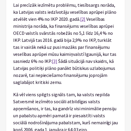
Lai precīzāk iezīmētu problēmu, tiesībsargs norāda,
ka Latvijas valsts iedzīvotāju veselības aprūpei plāno
atvēlēt vien 4% no IKP 2020. gadā.
[2]
Veselības
ministrija norāda, ka finansējums veselības aprūpei
OECD valstīs svārstās robežās no 5,1 līdz 16,4 % no
IKP. Latvijā tas 2016. gadā bija 2,9% no IKP, turklāt
tas ir vairāk nekā uz pusi mazāks par finansējumu
veselības aprūpei mūsu kaimiņvalstī Igaunijā, kur tas
sasniedz 6% no IKP.
[3]
Šādā situācijā nav skaidrs, kā
Latvijas politiķi plāno panākt būtiskus uzlabojumus
nozarē, tai nepieciešamo finansējumu joprojām
saglabājot kritiski zemu.
Kā vēl viens spilgts signāls tam, ka valsts nepilda
Satversmē iezīmēto sociāli atbildīgas valsts
apņemšanos, ir tas, ka gandrīz visi minimālie pensiju
un pabalstu apmēri pamatā ir piesaistīti valsts
sociālā nodrošinājuma pabalstam, kurš nemainīgi jau
kopš 2006. gada 1. janvāra ir 64,03 eiro.