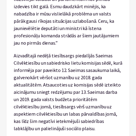
izdevies tikt galā. Esmu daudzkārt minējis, ka
nabadzība ir mūsu vislielākā problēma un valsts
pārāk gausi rīkojas situācijas uzlabošanā. Ceru, ka
jaunievēlētie deputāti un ministri kā īstena
profesionāļu komanda strādās ar šiem jautājumiem
jau no pirmās dienas.”
Aizvadītajā nedēļā tiesībsargs piedalījās Saeimas
Cilvēktiesību un sabiedrisko lietu komisijas sēdē, kurā
informēja par paveikto 12. Saeimas sasaukuma laikā,
galvenokārt vēršot uzmanību uz 2018. gada
aktualitātēm. Atsaucoties uz komisijas sēdē izteikto
aicinājumu sniegt redzējumu par 13. Saeimas darba
un 2019. gada valsts budžeta prioritātēm
cilvēktiesību jomā, tiesībsargs vērš uzmanību uz
aspektiem cilvēktiesību un labas pārvaldības jomā,
kas līdz šim negatīvi ietekmējuši sabiedrības
labklājību un palielinājuši sociālo plaisu.