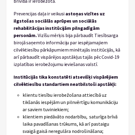
brīvība ir ierobežota.
Prevencijas daļa ir veikusi
astoņas
vizītes uz
ilgstošas sociālās aprūpes un sociālās
rehabilitācijas institūcijām pilngadīgām
personām.
Vizīšu mērķis bija pārbaudīt Tiesībsarga
birojā saņemto informāciju par iespējamajiem
cilvēktiesību pārkāpumiem minētajās institūcijās, kā
arī pārbaudīt vispārējos apstākļus tajās pēc Covid-19
izplatības ierobežojumu ieviešanas valstī.
Institūcijās tika konstatēti atsevišķi vispārējiem
cilvēktiesību standartiem neatbilstoši apstākļi:
klientu tiesību ierobežošana attiecībā uz
tikšanās iespējām un pilnvērtīgu komunikāciju
ar saviem tuviniekiem;
klientiem piedāvāto nodarbību, saturīga brīvā
laika pavadīšanas trūkums, kā arī pastaigu
svaigā gaisā neregulāra nodrošināšana;