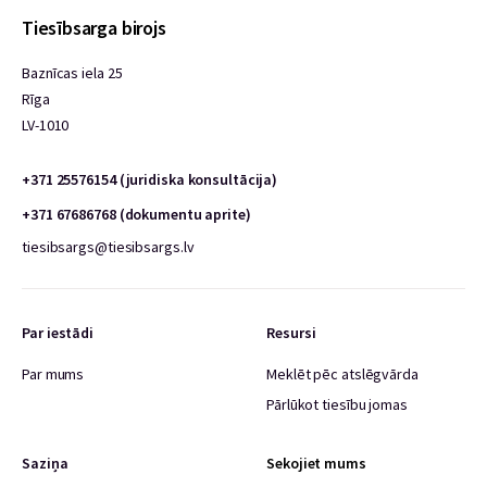
Tiesībsarga birojs
Baznīcas iela 25
Rīga
LV-1010
+371 25576154 (juridiska konsultācija)
+371 67686768 (dokumentu aprite)
tiesibsargs@tiesibsargs.lv
Par iestādi
Resursi
Par mums
Meklēt pēc atslēgvārda
Pārlūkot tiesību jomas
Saziņa
Sekojiet mums