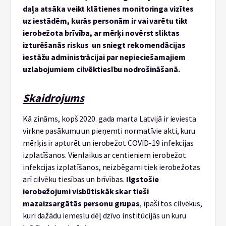
daļa atsāka veikt klātienes monitoringa vizītes
uz iestādēm, kurās personām ir vai varētu tikt
ierobežota brīvība, ar mērķi novērst sliktas
izturēšanās riskus un sniegt rekomendācijas
iestāžu administrācijai par nepieciešamajiem
uzlabojumiem cilvēktiesību nodrošināšanā.
Skaidrojums
Kā zināms, kopš 2020. gada marta Latvijā ir ieviesta
virkne pasākumu un pieņemti normatīvie akti, kuru
mērķis ir apturēt un ierobežot COVID-19 infekcijas
izplatīšanos. Vienlaikus ar centieniem ierobežot
infekcijas izplatīšanos, neizbēgami tiek ierobežotas
arī cilvēku tiesības un brīvības.
Ilgstošie
ierobežojumi visbūtiskāk skar tieši
mazaizsargātās personu grupas
, īpaši tos cilvēkus,
kuri dažādu iemeslu dēļ dzīvo institūcijās un kuru