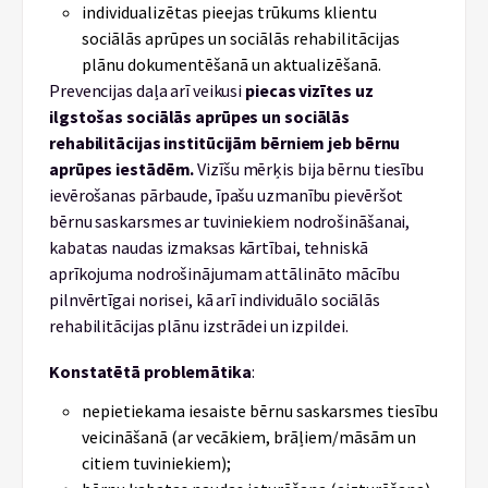
individualizētas pieejas trūkums klientu
sociālās aprūpes un sociālās rehabilitācijas
plānu dokumentēšanā un aktualizēšanā.
Prevencijas daļa arī veikusi
piecas vizītes uz
ilgstošas sociālās aprūpes un sociālās
rehabilitācijas institūcijām bērniem jeb bērnu
aprūpes iestādēm.
Vizīšu mērķis bija bērnu tiesību
ievērošanas pārbaude, īpašu uzmanību pievēršot
bērnu saskarsmes ar tuviniekiem nodrošināšanai,
kabatas naudas izmaksas kārtībai, tehniskā
aprīkojuma nodrošinājumam attālināto mācību
pilnvērtīgai norisei, kā arī individuālo sociālās
rehabilitācijas plānu izstrādei un izpildei.
Konstatētā problemātika
:
nepietiekama iesaiste bērnu saskarsmes tiesību
veicināšanā (ar vecākiem, brāļiem/māsām un
citiem tuviniekiem);