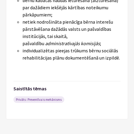
bērnu kabatas naudas ieturēšana (aizturēšana)
par dažādiem iekšējās kārtības noteikumu
pārkāpumiem;
netiek nodrošināta pienācīga bērna interešu
pārstāvēšana dažādās valsts un pašvaldības
institūcijās, tai skaitā,
pašvaldību
administratīvajās komisijās
;
individualizētas pieejas trūkums bērnu sociālās
rehabilitācijas plānu dokumentēšanā un izpildē.
Saistītās tēmas
Privāts: Preventīvais mehānisms