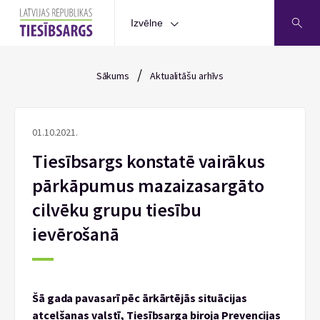
Izvēlne
/
Sākums
Aktualitāšu arhīvs
01.10.2021.
Tiesībsargs konstatē vairākus
pārkāpumus mazaizasargāto
cilvēku grupu tiesību
ievērošanā
Šā gada pavasarī pēc ārkārtējās situācijas
atcelšanas valstī, Tiesībsarga biroja Prevencijas