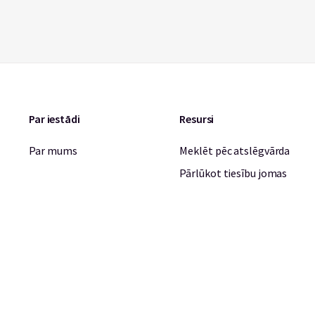
Par iestādi
Resursi
Par mums
Meklēt pēc atslēgvārda
Pārlūkot tiesību jomas