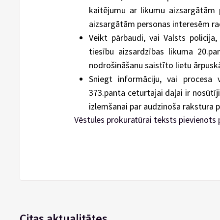
kaitējumu ar likumu aizsargātām 
aizsargātām personas interesēm rad
Veikt pārbaudi, vai Valsts policija
tiesību aizsardzības likuma 20.pa
nodrošināšanu saistīto lietu ārpusk
Sniegt informāciju, vai procesa v
373.panta ceturtajai daļai ir nosūtī
izlemšanai par audzinoša rakstura 
Vēstules prokuratūrai teksts pievienots 
Citas aktualitātes