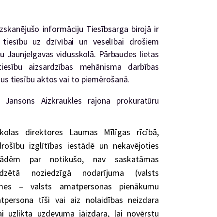
zskanējušo informāciju Tiesībsarga birojā ir
 tiesību uz dzīvībai un veselībai drošiem
u Jaunjelgavas vidusskolā. Pārbaudes lietas
 tiesību aizsardzības mehānisma darbības
mus tiesību aktos vai to piemērošanā.
s Jansons Aizkraukles rajona prokuratūru
skolas direktores Laumas Mīlīgas rīcībā,
rošību izglītības iestādē un nekavējoties
estādēm par notikušo, nav saskatāmas
edzētā noziedzīgā nodarījuma (valsts
īmes – valsts amatpersonas pienākumu
atpersona tīši vai aiz nolaidības neizdara
i uzlikta uzdevuma jāizdara, lai novērstu