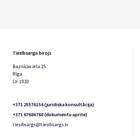
Tiesībsarga birojs
Baznīcas iela 25
Rīga
LV-1010
+371 25576154 (juridiska konsultācija)
+371 67686768 (dokumentu aprite)
tiesibsargs@tiesibsargs.lv