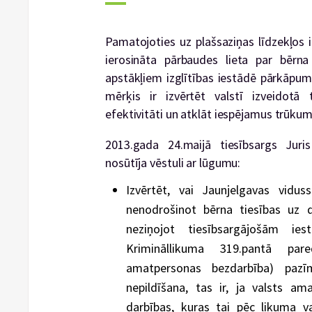
Pamatojoties uz plašsaziņas līdzekļos i
ierosināta pārbaudes lieta par bērna
apstākļiem izglītības iestādē pārkāpum
mērķis ir izvērtēt valstī izveidotā
efektivitāti un atklāt iespējamus trūku
2013.gada 24.maijā tiesībsargs Juri
nosūtīja vēstuli ar lūgumu:
Izvērtēt, vai Jaunjelgavas vidus
nenodrošinot bērna tiesības uz d
neziņojot tiesībsargājošām i
Krimināllikuma 319.pantā par
amatpersonas bezdarbība) paz
nepildīšana, tas ir, ja valsts am
darbības, kuras tai pēc likuma va