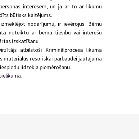
personas interesēm, un ja ar to ar likumu
īts būtisks kaitējums.
, izmeklējot nodarījumu, ir ievērojusi Bērnu
ntā noteikto ar bērna tiesību vai interešu
ārtas izskatīšanu.
irzītājs atbilstoši Kriminālprocesa likuma
jis materiālus resoriskai pārbaudei jautājuma
piespiedu līdzekļa piemērošanu.
pielikumā.