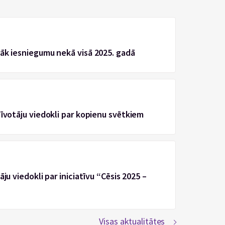
rāk iesniegumu nekā visā 2025. gadā
zīvotāju viedokli par kopienu svētkiem
ju viedokli par iniciatīvu “Cēsis 2025 –
Visas aktualitātes