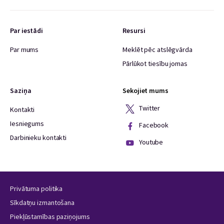
Par iestādi
Resursi
Par mums
Meklēt pēc atslēgvārda
Pārlūkot tiesību jomas
Saziņa
Sekojiet mums
Twitter
Kontakti
Iesniegums
Facebook
Darbinieku kontakti
Youtube
Privātuma politika
Sīkdatņu izmantošana
Piekļūstamības paziņojums