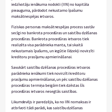
iedzīvotāju ienākuma nodokli (IIN) no kapitāla
pieauguma, pārdodot nekustamo īpašumu
maksātnespējas ietvaros.
Fiziskas personas maksātnespējas process sastāv
secīgi no bankrota procedūras un saistību dzēšanas
procedūras. Bankrota procedūras ietvaros tiek
realizēta visa parādnieka manta, tai skaitā
nekustamais īpašums, un iegūtie līdzekļi novirzīti
kreditoru prasījumu apmierināšanai.
Savukārt saistību dzēšanas procedūras ietvaros
parādnieka ienākumi tiek novirzīti kreditoru
prasījumu apmierināšanai, un pēc saistību dzēšanas
procedūras termiņa beigām tiek dzēstas šīs
procedūras ietvaros nesegtās saistības.
Likumdevējs ir paredzējis, ka no IIN nomaksas ir
atbrīvoti tādi parādi, kas saistību dzēšanas