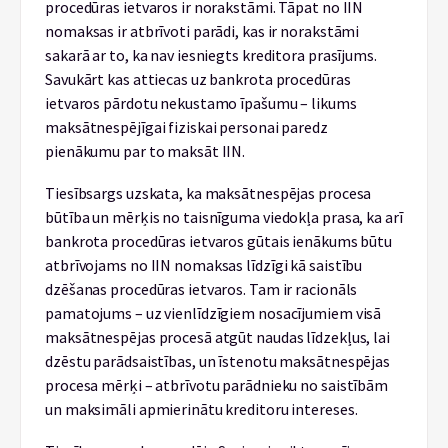
procedūras ietvaros ir norakstāmi. Tāpat no IIN
nomaksas ir atbrīvoti parādi, kas ir norakstāmi
sakarā ar to, ka nav iesniegts kreditora prasījums.
Savukārt kas attiecas uz bankrota procedūras
ietvaros pārdotu nekustamo īpašumu – likums
maksātnespējīgai fiziskai personai paredz
pienākumu par to maksāt IIN.
Tiesībsargs uzskata, ka maksātnespējas procesa
būtība un mērķis no taisnīguma viedokļa prasa, ka arī
bankrota procedūras ietvaros gūtais ienākums būtu
atbrīvojams no IIN nomaksas līdzīgi kā saistību
dzēšanas procedūras ietvaros. Tam ir racionāls
pamatojums – uz vienlīdzīgiem nosacījumiem visā
maksātnespējas procesā atgūt naudas līdzekļus, lai
dzēstu parādsaistības, un īstenotu maksātnespējas
procesa mērķi – atbrīvotu parādnieku no saistībām
un maksimāli apmierinātu kreditoru intereses.