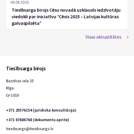
06.08.2026.
Tiesībsarga birojs Cēsu novadā uzklausīs iedzīvotāju
viedokli par iniciatīvu “Cēsis 2025 – Latvijas kultūras
galvaspilsēta”
Visas aktualitātes
Tiesībsarga birojs
Baznīcas iela 25
Rīga
LV-1010
+371 25576154 (juridiska konsultācija)
+371 67686768 (dokumentu aprite)
tiesibsargs@tiesibsargs.lv