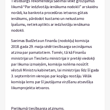
Tiesībsargs rekomendēja Saeimai veikt grozījumus
likumā “Par iedzīvotāju ienākuma nodokli” ar skaidru
norādi, ka bankrota procedūras ietvaros gūtais
ienākums, pārdodot kustamo un nekustamo
īpašumu, netiek aplikts ar iedzīvotāju ienākuma
nodokli.
Saeimas Budžeta un finanšu (nodokļu) komisija
2018. gada 29. maija sēdē tiesībsarga secinājumus
atzina par pamatotiem. Tomēr, tā kā Finanšu
ministrijai un Tieslietu ministrijai ir pretēji viedokļi
par likuma izmaiņām, komisija nolēma nosūtīt
vēstuli Ministru kabinetam, lai ministrijas līdz šī gada
3. septembrim vienojas par kopīgu nostāju. Vēlāk
komisija lems par šī jautājuma virzīšanu atsevišķa
likumprojekta ietvaros.
Pielikumā tiesībsarga atzinums.