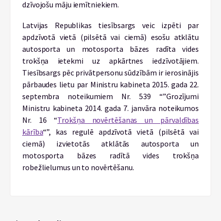
dzīvojošu māju iemītniekiem.
Latvijas Republikas tiesībsargs veic izpēti par
apdzīvotā vietā (pilsētā vai ciemā) esošu atklātu
autosporta un motosporta bāzes radīta vides
trokšņa ietekmi uz apkārtnes iedzīvotājiem.
Tiesībsargs pēc privātpersonu sūdzībām ir ierosinājis
pārbaudes lietu par Ministru kabineta 2015. gada 22.
septembra noteikumiem Nr. 539 “”Grozījumi
Ministru kabineta 2014. gada 7. janvāra noteikumos
Nr. 16 “
Trokšņa novērtēšanas un pārvaldības
kārība
“”, kas regulē apdzīvotā vietā (pilsētā vai
ciemā) izvietotās atklātās autosporta un
motosporta bāzes radītā vides trokšņa
robežlielumus un to novērtēšanu.