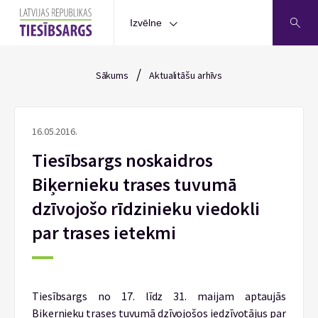
Izvēlne
/
Sākums
Aktualitāšu arhīvs
16.05.2016.
Tiesībsargs noskaidros
Biķernieku trases tuvumā
dzīvojošo rīdzinieku viedokli
par trases ietekmi
Tiesībsargs no 17. līdz 31. maijam aptaujās
Biķernieku trases tuvumā dzīvojošos iedzīvotājus par