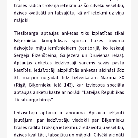
trases radītā trokšņa ietekmi uz šo cilvēku veselību,
dzīves kvalitāti un labsajūtu, kā arī ietekmi uz viņu
mājokli.
Tiesībsarga aptaujas anketas tiks izplatītas tikai
Biķernieku kompleksās sporta bāzes tuvumā
dzīvojošu māju iemītniekiem (teritorijā, ko ieskauj
Sergeja Eizenšteina, Gaiļezera un Druvienas ielas).
Aptaujas anketas iedzīvotāji saņems savās pasta
kastītēs. Iedzīvotāji aizpildītās anketas aicināti līdz
31. maijam nogādāt līdz lielveikalam Maxima XX
(Rīgā, Biķernieku ielā 143), kur izvietota speciāla
aptaujas anketu kaste ar norādi “Latvijas Republikas
Tiesībsarga birojs”.
Iedzīvotāju aptauja ir anonīma. Aptaujā iekļauti
jautājumi par iedzīvotāju viedokli par Biķernieku
trases radītā trokšņa ietekmi uz iedzīvotāju veselību,
dzīves kvalitāti, labsajūtu un mājokli. Cilvēki aicināti