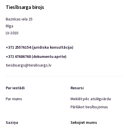
Tiesībsarga birojs
Baznīcas iela 25
Rīga
LV-1010
+371 25576154 (juridiska konsultācija)
+371 67686768 (dokumentu aprite)
tiesibsargs@tiesibsargs.lv
Par iestādi
Resursi
Par mums
Meklēt pēc atslēgvārda
Pārlūkot tiesību jomas
Saziņa
Sekojiet mums