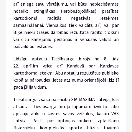
arī sniegt savu vērtējumu, vai būtu nepieciešamas
noteikt stingrākas (ierobežojošākas) prasības
kartodromā radītās negatīvās ietekmes
samazināšanai. Vienlaikus tiek vaicāts arī, vai par
Biķernieku trases darbības rezultātā radīto troksni
vai citu kaitējumu personas ir vērsušās valsts un
pašvaldību iestādēs.
Līdzīgu aptauju Tiesībsarga birojs no 8. līdz
22. aprīlim veica arī Kandavā par Kandavas
kartodroma ietekmi. Abu aptauju rezultātus publisko
kopā ar pārbaudes lietas atzinumu orientējoši līdz šī
gada jūlija vidum.
Tiesībsargs izsaka pateicību SIA MAXIMA Latvija, kas
atsaucās Tiesībsarga biroja lūgumam izvietot abu
aptauju anketu kastes savos veikalos, kā arī VAS
Latvijas Pasts par aptaujas anketu izplatīšanu
Biķernieku kompleksās sporta bāzes tuvumā