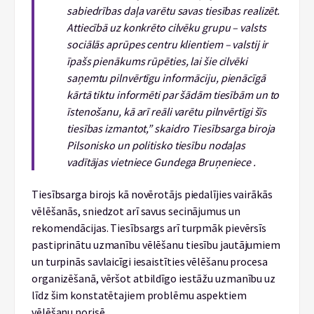
sabiedrības daļa varētu savas tiesības realizēt.
Attiecībā uz konkrēto cilvēku grupu – valsts
sociālās aprūpes centru klientiem – valstij ir
īpašs pienākums rūpēties, lai šie cilvēki
saņemtu pilnvērtīgu informāciju, pienācīgā
kārtā tiktu informēti par šādām tiesībām un to
īstenošanu, kā arī reāli varētu pilnvērtīgi šīs
tiesības izmantot,” skaidro Tiesībsarga biroja
Pilsonisko un politisko tiesību nodaļas
vadītājas vietniece Gundega Bruņeniece .
Tiesībsarga birojs kā novērotājs piedalījies vairākās
vēlēšanās, sniedzot arī savus secinājumus un
rekomendācijas. Tiesībsargs arī turpmāk pievērsīs
pastiprinātu uzmanību vēlēšanu tiesību jautājumiem
un turpinās savlaicīgi iesaistīties vēlēšanu procesa
organizēšanā, vēršot atbildīgo iestāžu uzmanību uz
līdz šim konstatētajiem problēmu aspektiem
vēlēšanu norisē.