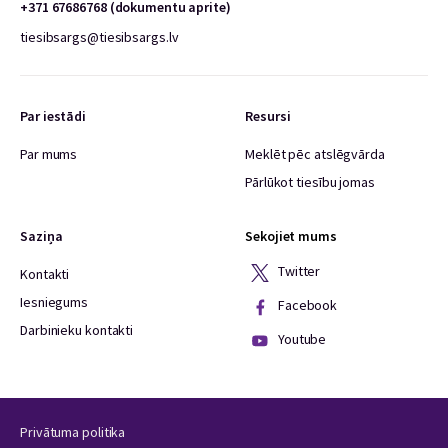
+371 67686768 (dokumentu aprite)
tiesibsargs@tiesibsargs.lv
Par iestādi
Resursi
Par mums
Meklēt pēc atslēgvārda
Pārlūkot tiesību jomas
Saziņa
Sekojiet mums
Twitter
Kontakti
Iesniegums
Facebook
Darbinieku kontakti
Youtube
Privātuma politika