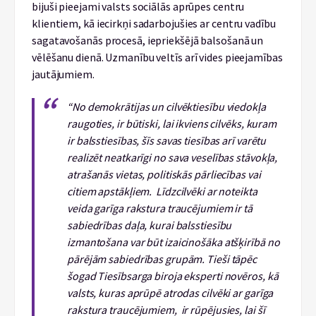
bijuši pieejami valsts sociālās aprūpes centru
klientiem, kā iecirkņi sadarbojušies ar centru vadību
sagatavošanās procesā, iepriekšējā balsošanā un
vēlēšanu dienā. Uzmanību veltīs arī vides pieejamības
jautājumiem.
“No demokrātijas un cilvēktiesību viedokļa
raugoties, ir būtiski, lai ikviens cilvēks, kuram
ir balsstiesības, šīs savas tiesības arī varētu
realizēt neatkarīgi no sava veselības stāvokļa,
atrašanās vietas, politiskās pārliecības vai
citiem apstākļiem. Līdzcilvēki ar noteikta
veida garīga rakstura traucējumiem ir tā
sabiedrības daļa, kurai balsstiesību
izmantošana var būt izaicinošāka atšķirībā no
pārējām sabiedrības grupām. Tieši tāpēc
šogad Tiesībsarga biroja eksperti novēros, kā
valsts, kuras aprūpē atrodas cilvēki ar garīga
rakstura traucējumiem, ir rūpējusies, lai šī