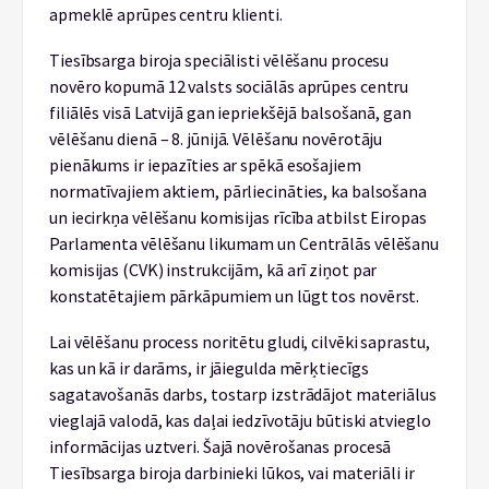
apmeklē aprūpes centru klienti.
Tiesībsarga biroja speciālisti vēlēšanu procesu
novēro kopumā 12 valsts sociālās aprūpes centru
filiālēs visā Latvijā gan iepriekšējā balsošanā, gan
vēlēšanu dienā – 8. jūnijā. Vēlēšanu novērotāju
pienākums ir iepazīties ar spēkā esošajiem
normatīvajiem aktiem, pārliecināties, ka balsošana
un iecirkņa vēlēšanu komisijas rīcība atbilst Eiropas
Parlamenta vēlēšanu likumam un Centrālās vēlēšanu
komisijas (CVK) instrukcijām, kā arī ziņot par
konstatētajiem pārkāpumiem un lūgt tos novērst.
Lai vēlēšanu process noritētu gludi, cilvēki saprastu,
kas un kā ir darāms, ir jāiegulda mērķtiecīgs
sagatavošanās darbs, tostarp izstrādājot materiālus
vieglajā valodā, kas daļai iedzīvotāju būtiski atvieglo
informācijas uztveri. Šajā novērošanas procesā
Tiesībsarga biroja darbinieki lūkos, vai materiāli ir