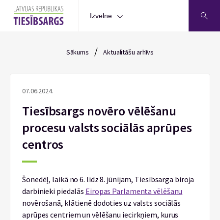
Izvēlne
/
Sākums
Aktualitāšu arhīvs
07.06.2024.
Tiesībsargs novēro vēlēšanu
procesu valsts sociālās aprūpes
centros
Šonedēļ, laikā no 6. līdz 8. jūnijam, Tiesībsarga biroja
darbinieki piedalās
Eiropas Parlamenta vēlēšanu
novērošanā, klātienē dodoties uz valsts sociālās
aprūpes centriem un vēlēšanu iecirkņiem, kurus