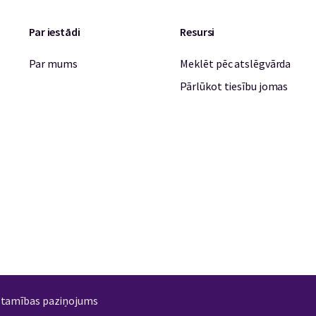
Par iestādi
Resursi
Par mums
Meklēt pēc atslēgvārda
Pārlūkot tiesību jomas
stamības paziņojums