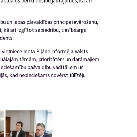
 aktuālos bērnu tiesību jautājumus, kā arī
ību un labas pārvaldības principa ievērošanu,
 kā arī izglītot sabiedrību, tiesībsarga
idents.
 vietniece Ineta Piļāne informēja Valsts
ktuālajām tēmām, prioritātēm un darāmajiem
pieciešamību pašvaldību vadītājiem un
cijās, kad nepieciešams novērst tūlītēju