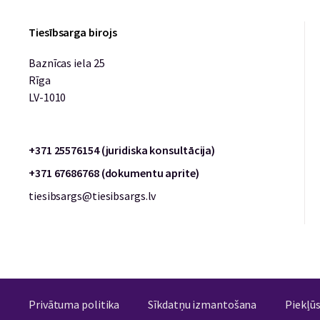
Tiesībsarga birojs
Baznīcas iela 25
Rīga
LV-1010
+371 25576154 (juridiska konsultācija)
+371 67686768 (dokumentu aprite)
tiesibsargs@tiesibsargs.lv
Privātuma politika
Sīkdatņu izmantošana
Piekļū