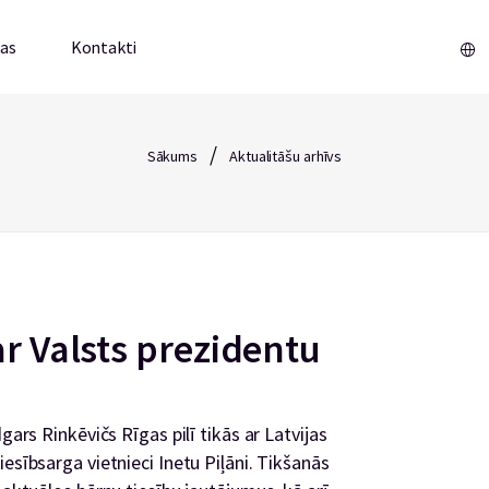
mas
Kontakti
/
Sākums
Aktualitāšu arhīvs
ar Valsts prezidentu
gars Rinkēvičs Rīgas pilī tikās ar Latvijas
esībsarga vietnieci Inetu Piļāni. Tikšanās