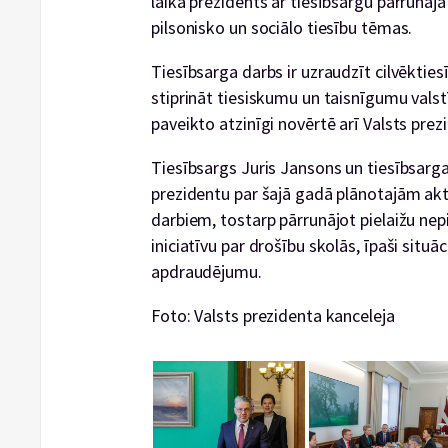
laikā prezidents ar tiesībsargu pārrunāja
pilsonisko un sociālo tiesību tēmas.
Tiesībsarga darbs ir uzraudzīt cilvēkties
stiprināt tiesiskumu un taisnīgumu valstī,
paveikto atzinīgi novērtē arī Valsts prez
Tiesībsargs Juris Jansons un tiesībsarga
prezidentu par šajā gadā plānotajām a
darbiem, tostarp pārrunājot pielaižu ne
iniciatīvu par drošību skolās, īpaši situā
apdraudējumu.
Foto: Valsts prezidenta kanceleja