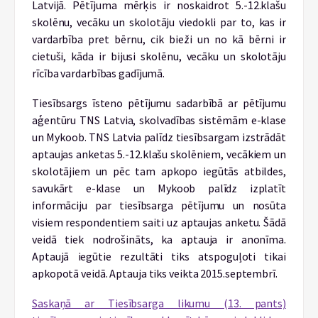
Latvijā. Pētījuma mērķis ir noskaidrot 5.-12.klašu
skolēnu, vecāku un skolotāju viedokli par to, kas ir
vardarbība pret bērnu, cik bieži un no kā bērni ir
cietuši, kāda ir bijusi skolēnu, vecāku un skolotāju
rīcība vardarbības gadījumā.
Tiesībsargs īsteno pētījumu sadarbībā ar pētījumu
aģentūru TNS Latvia, skolvadības sistēmām e-klase
un Mykoob. TNS Latvia palīdz tiesībsargam izstrādāt
aptaujas anketas 5.-12.klašu skolēniem, vecākiem un
skolotājiem un pēc tam apkopo iegūtās atbildes,
savukārt e-klase un Mykoob palīdz izplatīt
informāciju par tiesībsarga pētījumu un nosūta
visiem respondentiem saiti uz aptaujas anketu. Šādā
veidā tiek nodrošināts, ka aptauja ir anonīma.
Aptaujā iegūtie rezultāti tiks atspoguļoti tikai
apkopotā veidā. Aptauja tiks veikta 2015.septembrī.
Saskaņā ar Tiesībsarga likumu (13. pants)