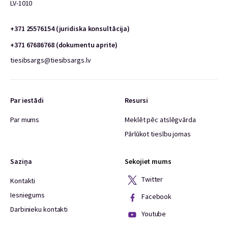
LV-1010
+371 25576154 (juridiska konsultācija)
+371 67686768 (dokumentu aprite)
tiesibsargs@tiesibsargs.lv
Par iestādi
Resursi
Par mums
Meklēt pēc atslēgvārda
Pārlūkot tiesību jomas
Saziņa
Sekojiet mums
Twitter
Kontakti
Iesniegums
Facebook
Darbinieku kontakti
Youtube