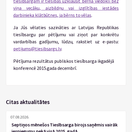
tiesībsargam ir tiesības uzklausīt bērna viedokli bez
viņa vecāku, aizbildņu vai izglītības iestādes
darbinieka klātbūtnes, ja bērns to vēlas
.
Ja Jūs vēlaties sazināties ar Latvijas Republikas
tiesībsargu par pētījumu vai ziņot par konkrētu
vardarbības gadījumu, lūdzu, rakstiet uz e-pastu:
petijums@tiesibsargs.lv
.
Pētījuma rezultātus publiskos tiesībsarga ikgadējā
konferencē 2015.gada decembrī.
Citas aktualitātes
07.08.2026.
Septiņos mēnešos Tiesībsarga birojs saņēmis vairāk
iesniegumu nekā visā 2025. gadā