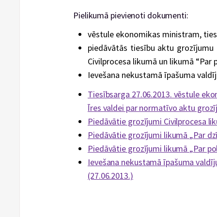
Pielikumā pievienoti dokumenti:
vēstule ekonomikas ministram, tiesl
piedāvātās tiesību aktu grozījumu 
Civilprocesa likumā un likumā “Par po
Ievešana nekustamā īpašuma valdīju
Tiesībsarga 27.06.2013. vēstule eko
Īres valdei par normatīvo aktu groz
Piedāvātie grozījumi Civilprocesa li
Piedāvātie grozījumi likumā „Par dzī
Piedāvātie grozījumi likumā „Par poli
Ievešana nekustamā īpašuma valdīju
(27.06.2013.)