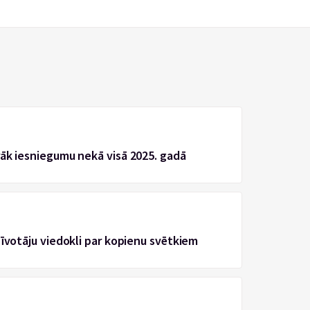
rāk iesniegumu nekā visā 2025. gadā
zīvotāju viedokli par kopienu svētkiem