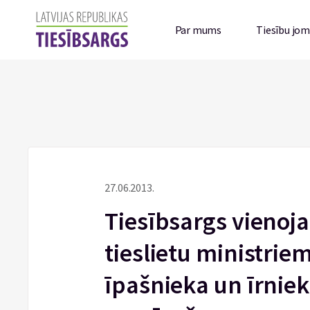
Par mums
Tiesību jo
27.06.2013.
Tiesībsargs vienoj
tieslietu ministrie
īpašnieka un īrniek