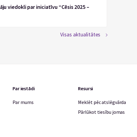
ju viedokli par iniciatīvu “Cēsis 2025 –
Visas aktualitātes
Par iestādi
Resursi
Par mums
Meklēt pēc atslēgvārda
Pārlūkot tiesību jomas