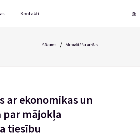
mas
Kontakti
/
Sākums
Aktualitāšu arhīvs
as ar ekonomikas un
m par mājokļa
a tiesību