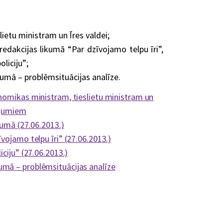
ietu ministram un Īres valdei;
redakcijas likumā “Par dzīvojamo telpu īri”,
liciju”;
mā – problēmsituācijas analīze.
nomikas ministram, tieslietu ministram un
ījumiem
kumā (27.06.2013.)
vojamo telpu īri” (27.06.2013.)
ciju” (27.06.2013.)
mā – problēmsituācijas analīze