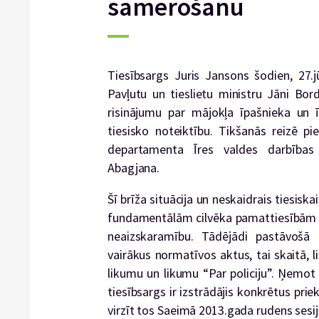
samērošanu
Tiesībsargs Juris Jansons šodien, 27.j
Pavļutu un tieslietu ministru Jāni Bor
risinājumu par mājokļa īpašnieka un 
tiesisko noteiktību. Tikšanās reizē p
departamenta Īres valdes darbības
Abagjana.
Šī brīža situācija un neskaidrais tiesis
fundamentālām cilvēka pamattiesībām 
neaizskaramību. Tādējādi pastāvošā 
vairākus normatīvos aktus, tai skaitā, l
likumu un likumu “Par policiju”. Ņemot
tiesībsargs ir izstrādājis konkrētus pri
virzīt tos Saeimā 2013.gada rudens sesij