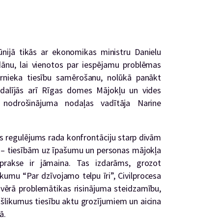
ūnijā tikās ar ekonomikas ministru Danielu
dānu, lai vienotos par iespējamu problēmas
īrnieka tiesību samērošanu, nolūkā panākt
iedalījās arī Rīgas domes Mājokļu un vides
 nodrošinājuma nodaļas vadītāja Narine
kais regulējums rada konfrontāciju starp divām
– tiesībām uz īpašumu un personas mājokļa
prakse ir jāmaina. Tas izdarāms, grozot
ikumu “Par dzīvojamo telpu īri”, Civilprocesa
 vērā problemātikas risinājuma steidzamību,
ekšlikumus tiesību aktu grozījumiem un aicina
ā.