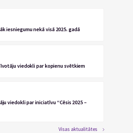
rāk iesniegumu nekā visā 2025. gadā
zīvotāju viedokli par kopienu svētkiem
ju viedokli par iniciatīvu “Cēsis 2025 –
Visas aktualitātes