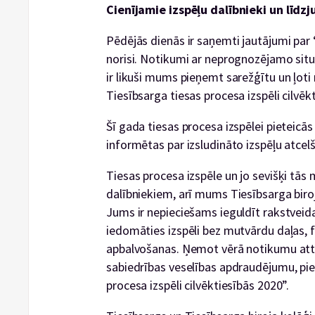
Cienījamie izspēļu dalībnieki un līdzju
Pēdējās dienās ir saņemti jautājumi par 
norisi. Notikumi ar neprognozējamo situā
ir likuši mums pieņemt sarežģītu un ļot
Tiesībsarga tiesas procesa izspēli cilvēk
Šī gada tiesas procesa izspēlei pieteic
informētas par izsludināto izspēļu atcelš
Tiesas procesa izspēle un jo sevišķi tās 
dalībniekiem, arī mums Tiesībsarga biro
Jums ir nepieciešams ieguldīt rakstvei
iedomāties izspēli bez mutvārdu daļas, 
apbalvošanas. Ņemot vērā notikumu attī
sabiedrības veselības apdraudējumu, pi
procesa izspēli cilvēktiesībās 2020”.