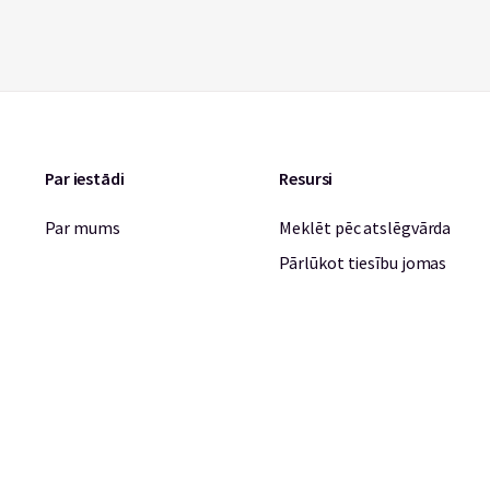
Par iestādi
Resursi
Par mums
Meklēt pēc atslēgvārda
Pārlūkot tiesību jomas