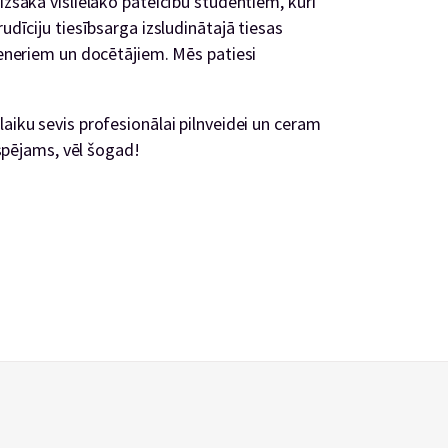
izsaka vislielāko pateicību studentiem, kuri
udīciju tiesībsarga izsludinātajā tiesas
treneriem un docētājiem. Mēs patiesi
!
laiku sevis profesionālai pilnveidei un ceram
iespējams, vēl šogad!