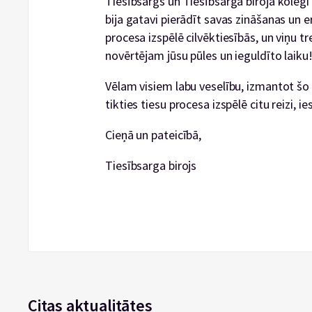
Tiesībsargs un Tiesībsarga biroja kolēģi 
bija gatavi pierādīt savas zināšanas un er
procesa izspēlē cilvēktiesībās, un viņu 
novērtējam jūsu pūles un ieguldīto laiku
Vēlam visiem labu veselību, izmantot šo 
tikties tiesu procesa izspēlē citu reizi, 
Cieņā un pateicībā,
Tiesībsarga birojs
Citas aktualitātes