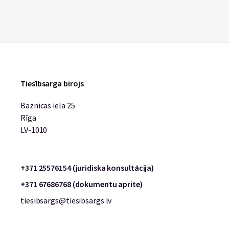
Tiesībsarga birojs
Baznīcas iela 25
Rīga
LV-1010
+371 25576154 (juridiska konsultācija)
+371 67686768 (dokumentu aprite)
tiesibsargs@tiesibsargs.lv