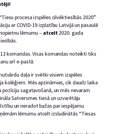
tēji!
“Tiesu procesa izspēles cilvēktiesībās 2020”
ciju ar COVID-19 izplatību Latvijā un pasaulē
i nopietnu lēmumu –
atcelt
2020. gada
tiesībās.
ās 12 komandas. Visas komandas noteikti tiks
anu arī e-pastā.
mutvārdu daļa ir svētki visiem izspēles
ja kolēģiem. Mēs apzināmies, cik daudz laika
da pozīciju sagatavošanā, un mēs nevaram
fināla Satversmes tiesā un uzvarētāju
stību un neradot bažas par iespējamu
eņēmām lēmumu atcelt izsludinātās “Tiesas