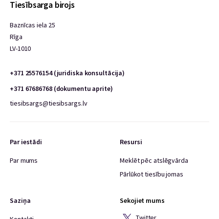
Tiesībsarga birojs
Baznīcas iela 25
Rīga
LV-1010
+371 25576154 (juridiska konsultācija)
+371 67686768 (dokumentu aprite)
tiesibsargs@tiesibsargs.lv
Par iestādi
Resursi
Par mums
Meklēt pēc atslēgvārda
Pārlūkot tiesību jomas
Saziņa
Sekojiet mums
Twitter
Kontakti