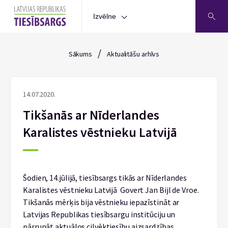
Izvēlne
/
Sākums
Aktualitāšu arhīvs
14.07.2020.
Tikšanās ar Nīderlandes
Karalistes vēstnieku Latvijā
Šodien, 14.jūlijā, tiesībsargs tikās ar Nīderlandes
Karalistes vēstnieku Latvijā Govert Jan Bijl de Vroe.
Tikšanās mērķis bija vēstnieku iepazīstināt ar
Latvijas Republikas tiesībsargu institūciju un
pārrunāt aktuālos cilvēktiesību aizsardzības