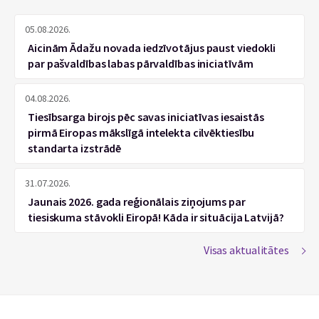
05.08.2026.
Aicinām Ādažu novada iedzīvotājus paust viedokli
par pašvaldības labas pārvaldības iniciatīvām
04.08.2026.
Tiesībsarga birojs pēc savas iniciatīvas iesaistās
pirmā Eiropas mākslīgā intelekta cilvēktiesību
standarta izstrādē
31.07.2026.
Jaunais 2026. gada reģionālais ziņojums par
tiesiskuma stāvokli Eiropā! Kāda ir situācija Latvijā?
Visas aktualitātes