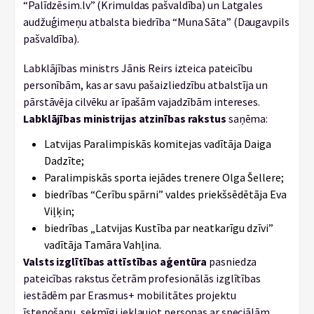
“Palīdzēsim.lv” (Krimuldas pašvaldība) un Latgales
audžuģimeņu atbalsta biedrība “Muna Sāta” (Daugavpils
pašvaldība).
Labklājības ministrs Jānis Reirs izteica pateicību
personībām, kas ar savu pašaizliedzību atbalstīja un
pārstāvēja cilvēku ar īpašām vajadzībām intereses.
Labklājības ministrijas atzinības rakstus
saņēma:
Latvijas Paralimpiskās komitejas vadītāja Daiga
Dadzīte;
Paralimpiskās sporta iejādes trenere Olga Šellere;
biedrības “Cerību spārni” valdes priekšsēdētāja Eva
Viļķin;
biedrības „Latvijas Kustība par neatkarīgu dzīvi”
vadītāja Tamāra Vahļina.
Valsts izglītības attīstības aģentūra
pasniedza
pateicības rakstus četrām profesionālās izglītības
iestādēm par Erasmus+ mobilitātes projektu
īstenošanu, sekmīgi iekļaujot personas ar speciālām