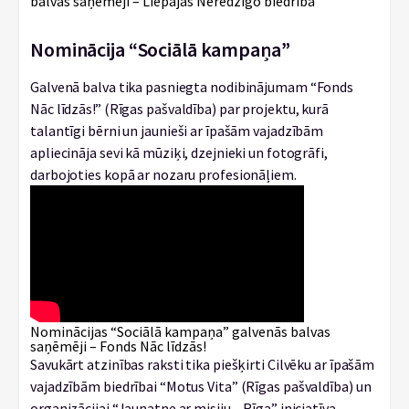
balvas saņēmēji – Liepājas Neredzīgo biedrība
Nominācija “Sociālā kampaņa”
Galvenā balva tika pasniegta nodibinājumam “Fonds
Nāc līdzās!” (Rīgas pašvaldība) par projektu, kurā
talantīgi bērni un jaunieši ar īpašām vajadzībām
apliecināja sevi kā mūziķi, dzejnieki un fotogrāfi,
darbojoties kopā ar nozaru profesionāļiem.
Nominācijas “Sociālā kampaņa” galvenās balvas
saņēmēji – Fonds Nāc līdzās!
Savukārt atzinības raksti tika piešķirti Cilvēku ar īpašām
vajadzībām biedrībai “Motus Vita” (Rīgas pašvaldība) un
organizācijai “Jaunatne ar misiju – Rīga” iniciatīva