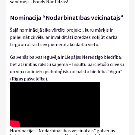
saņēmēji – Fonds Nāc līdzās!
Nominācija “Nodarbinātības veicinātājs”
Šajā nominācijā tika vērtēti projekti, kuru mērķis ir
palielināt cilvēku ar invaliditāti izredzes nokļūt darba
tirgū un atrast sev piemērotāko darba vietu.
Galvenās balvas ieguvēja ir Liepājas Neredzīgo biedrība,
bet atzinības rakstu saņēma – Insultu pārcietušo cilvēku
un viņu radinieku psiholoģiskā atbalsta biedrība “Vigor”
(Rīgas pašvaldība).
Nominācijas “Nodarbinātības veicinātājs” galvenās