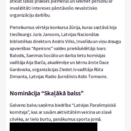
atklāt labās prakses piemērus un sekmēt personu ar
invaliditāti intereses pārstāvošo nevalstisko
organizāciju darbību.
Pieteikumus vērtēja konkursa žūrija, kuras sastāvā bija
tiesībsargs Juris Jansons, Latvijas Nacionālas
bibliotēkas direktors Andris Vilks, Invalīdu un viņu draugu
apvienības “Apeirons” valdes priekšsēdētājs Ivars
Balodis, Saeimas Sociālo un darba lietu komisijas
vadītāja Aija Barča, akadēmiķe un bērnu ārste Dace
Gardovska, organizācijas Ziedot.lv vadītāja Rūta
Dimanta, Latvijas Radio žurnālists Aidis Tomsons.
Nominācija “Skaļākā balss”
Galveno balvu saņēma biedrība “Latvijas Paralimpiskā
komiteja”, kas ar savām aktivitātēm veicina un slavē
cilvēka, ar lielo burtu, panākumus sporta jomā.