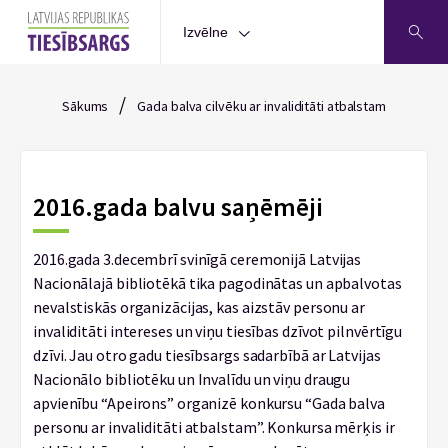
Izvēlne
/
Sākums
Gada balva cilvēku ar invaliditāti atbalstam
2016.gada balvu saņēmēji
2016.gada 3.decembrī svinīgā ceremonijā Latvijas
Nacionālajā bibliotēkā tika pagodinātas un apbalvotas
nevalstiskās organizācijas, kas aizstāv personu ar
invaliditāti intereses un viņu tiesības dzīvot pilnvērtīgu
dzīvi. Jau otro gadu tiesībsargs sadarbībā ar Latvijas
Nacionālo bibliotēku un Invalīdu un viņu draugu
apvienību “Apeirons” organizē konkursu “Gada balva
personu ar invaliditāti atbalstam”. Konkursa mērķis ir