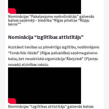
Nominācijas “Pakalpojumu nodrošinātājs” galvenās
balvas saņēmēji – biedrība “Rīgas pilsētas “Rūpju
bērns””
Nominācija “Izglītības attīstītājs”
Aizstāvot tiesības uz pilnvērtīgu izglītību, nodibinājums
“Fonds Nāc līdzās!” (Rīgas pašvaldība) saņēma galveno
balvu, bet nevalstiskā organizācija “Ābeļziedi” (Pļaviņu
novads) atzinības rakstu.
Nominācijas “Izglītības attīstītājs” galvenās balvas