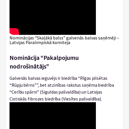
Nominācijas “Skaļākā balss” galvenās balvas saņēmēji –
Latvijas Paralimpiskā komiteja
Nominācija “Pakalpojumu
nodrošinātājs”
Galvenās balvas ieguvējs ir biedrība “Rīgas pilsētas
“Rūpju bērns””, bet atzinības rakstus saņēma biedrība
“Cerību spārni” (Siguldas pašvaldība) un Latvijas
Cistiskās fibrozes biedrība (Viesītes pašvaldība).