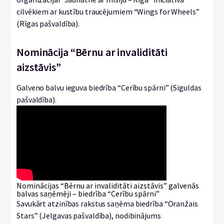
cilvēkiem ar kustību traucējumiem “Wings for Wheels”
(Rīgas pašvaldība).
Nominācija “Bērnu ar invaliditāti
aizstāvis”
Galveno balvu ieguva biedrība “Cerību spārni” (Siguldas
pašvaldība).
Nominācijas “Bērnu ar invaliditāti aizstāvis” galvenās
balvas saņēmēji – biedrība “Cerību spārni”
Savukārt atzinības rakstus saņēma biedrība “Oranžais
Stars” (Jelgavas pašvaldība), nodibinājums