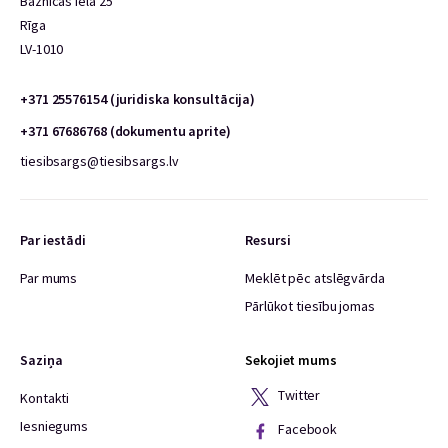
Baznīcas iela 25
Rīga
LV-1010
+371 25576154 (juridiska konsultācija)
+371 67686768 (dokumentu aprite)
tiesibsargs@tiesibsargs.lv
Par iestādi
Resursi
Par mums
Meklēt pēc atslēgvārda
Pārlūkot tiesību jomas
Saziņa
Sekojiet mums
Twitter
Kontakti
Iesniegums
Facebook