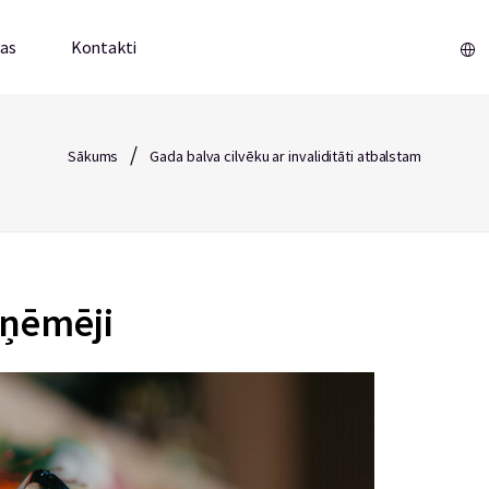
mas
Kontakti
/
Sākums
Gada balva cilvēku ar invaliditāti atbalstam
aņēmēji