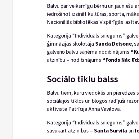
Balvu par veiksmīgu bērnu un jauniešu ar 
iedrošinot izzināt kultūras, sporta, māk
Nacionālās bibliotēkas Vispārīgās lasīta
Kategorijā “Individuāls sniegums” galv
ģimnāzijas skolotāja
Sanda Deisone
, s
galveno balvu saņēma nodibinājums
“Ku
atzinību – nodibinājums
“Fonds Nāc līd
Sociālo tīklu balss
Balvu tiem, kuru viedoklis un pieredzes st
sociālajos tīklos un blogos radījuši rez
aktīviste Patrīcija Anna Vavilova.
Kategorijā “Individuāls sniegums” gal
savukārt atzinības –
Santa Survila
un
I