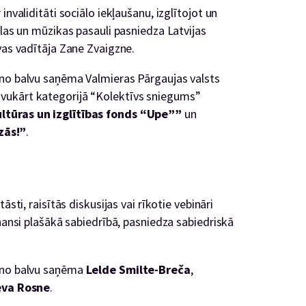
invaliditāti sociālo iekļaušanu, izglītojot un
slas un mūzikas pasauli pasniedza Latvijas
vas vadītāja Zane Zvaigzne.
eno balvu saņēma Valmieras Pārgaujas valsts
avukārt kategorijā “Kolektīvs sniegums”
ltūras un izglītības fonds “Upe””
un
zās!”
.
āsti, raisītās diskusijas vai rīkotie vebināri
onansi plašākā sabiedrībā, pasniedza sabiedriskā
veno balvu saņēma
Lelde Smilte-Breča
,
eva Rosne
.