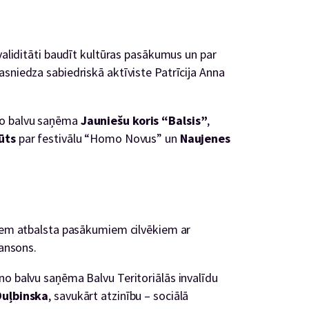
nvaliditāti baudīt kultūras pasākumus un par
sniedza sabiedriskā aktīviste Patrīcija Anna
no balvu saņēma
Jauniešu koris “Balsis”
,
tūts
par festivālu “Homo Novus” un
Naujenes
diem atbalsta pasākumiem cilvēkiem ar
Jansons.
no balvu saņēma Balvu Teritoriālās invalīdu
Duļbinska
, savukārt atzinību – sociālā