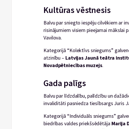
Kultūras vēstnesis
Balvu par sniegto iespēju cilvēkiem ar i
risinājumiem visiem pieejamai mākslai pa
Vavilova.
Kategorijā “Kolektīvs sniegums” galve
atzinību –
Latvijas Jaunā teātra insti
Novadpētniecības muzejs
.
Gada palīgs
Balvu par līdzdalību, palīdzību un dažā
invaliditāti pasniedza tiesībsargs Juris 
Kategorijā “Individuāls sniegums” galve
biedrības valdes priekšsēdētāja
Marija 