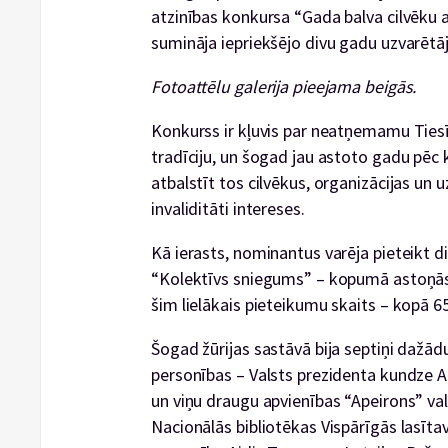
atzinības konkursa “Gada balva cilvēku a
sumināja iepriekšējo divu gadu uzvarētāj
Fotoattēlu galerija pieejama beigās.
Konkurss ir kļuvis par neatņemamu Tiesī
tradīciju, un šogad jau astoto gadu pēc 
atbalstīt tos cilvēkus, organizācijas un 
invaliditāti intereses.
Kā ierasts, nominantus varēja pieteikt d
“Kolektīvs sniegums” – kopumā astoņās
šim lielākais pieteikumu skaits – kopā 6
Šogad žūrijas sastāvā bija septiņi dažād
personības – Valsts prezidenta kundze An
un viņu draugu apvienības “Apeirons” val
Nacionālās bibliotēkas Vispārīgās lasīta