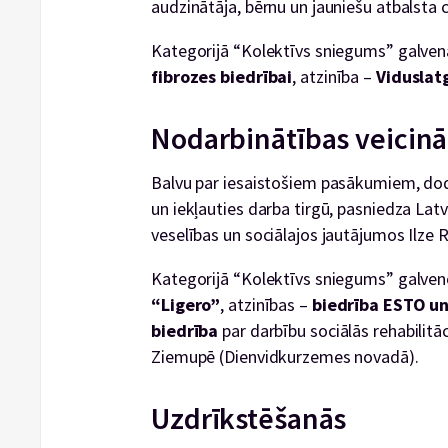
audzinātāja, bērnu un jauniešu atbalsta 
Kategorijā “Kolektīvs sniegums” galven
fibrozes biedrībai
, atzinība –
Viduslat
Nodarbinātības veicinā
Balvu par iesaistošiem pasākumiem, dodot
un iekļauties darba tirgū, pasniedza La
veselības un sociālajos jautājumos Ilze 
Kategorijā “Kolektīvs sniegums” galve
“Ligero”
, atzinības –
biedrība ESTO u
biedrība
par darbību sociālās rehabilitā
Ziemupē (Dienvidkurzemes novadā).
Uzdrīkstēšanās