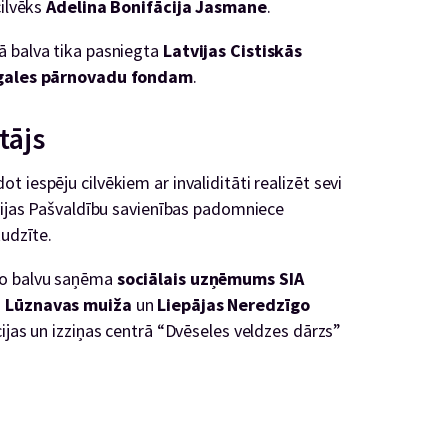
cilvēks
Adelina Bonifācija Jasmane
.
ā balva tika pasniegta
Latvijas Cistiskās
gales pārnovadu fondam
.
tājs
 iespēju cilvēkiem ar invaliditāti realizēt sevi
tvijas Pašvaldību savienības padomniece
Rudzīte.
no balvu saņēma
sociālais uzņēmums SIA
n Lūznavas muiža
un
Liepājas Neredzīgo
cijas un izziņas centrā “Dvēseles veldzes dārzs”