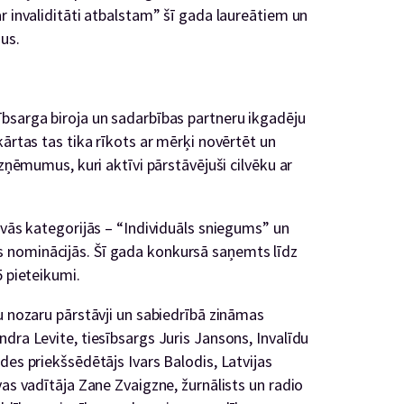
r invaliditāti atbalstam” šī gada laureātiem un
us.
bsarga biroja un sadarbības partneru ikgadēju
kārtas tas tika rīkots ar mērķi novērtēt un
uzņēmumus, kuri aktīvi pārstāvējuši cilvēku ar
ivās kategorijās – “Individuāls sniegums” un
 nominācijās. Šī gada konkursā saņemts līdz
5 pieteikumi.
u nozaru pārstāvji un sabiedrībā zināmas
dra Levite, tiesībsargs Juris Jansons, Invalīdu
des priekšsēdētājs Ivars Balodis, Latvijas
vas vadītāja Zane Zvaigzne, žurnālists un radio