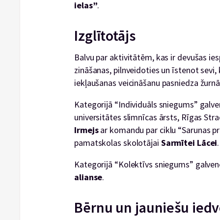
ielas”
.
Izglītotājs
Balvu par aktivitātēm, kas ir devušas ies
zināšanas, pilnveidoties un īstenot sevi,
iekļaušanas veicināšanu pasniedza žurnā
Kategorijā “Individuāls sniegums” galve
universitātes slimnīcas ārsts, Rīgas Str
Irmejs
ar komandu par ciklu “Sarunas pre
pamatskolas skolotājai
Sarmītei Lācei
.
Kategorijā “Kolektīvs sniegums” galve
alianse
.
Bērnu un jauniešu ied