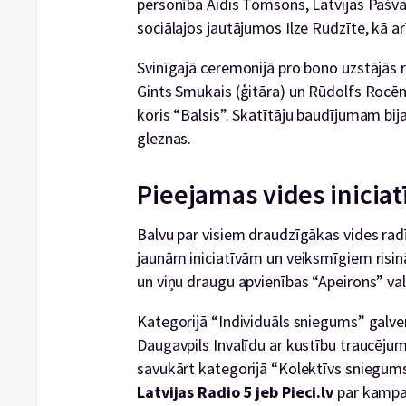
personība Aidis Tomsons, Latvijas Pašv
sociālajos jautājumos Ilze Rudzīte, kā ar
Svinīgajā ceremonijā pro bono uzstājās r
Gints Smukais (ģitāra) un Rūdolfs Rocēn
koris “Balsis”. Skatītāju baudījumam bij
gleznas.
Pieejamas vides iniciat
Balvu par visiem draudzīgākas vides rad
jaunām iniciatīvām un veiksmīgiem risin
un viņu draugu apvienības “Apeirons” val
Kategorijā “Individuāls sniegums” gal
Daugavpils Invalīdu ar kustību traucēju
savukārt kategorijā “Kolektīvs sniegum
Latvijas Radio 5 jeb Pieci.lv
par kampa