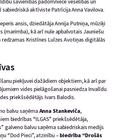
aldību savienības padomniece veselības un
ī sabiedriskā aktīviste Patrīcija Anna Vavilova.
eperis ansis, dziedātāja Annija Putniņa, mūziķi
s (marimba), kā arī nule apbalvotais Jauniešu
a redzamas Kristīnes Luīzes Avotiņas digitālās
īvas
īšanu piekļuvei dažādiem objektiem, kā arī par
ājumiem vides pielāgošanai pasniedza Invalīdu
des priekšsēdētājs Ivars Balodis.
veno balvu saņēma
Anna Stankeviča
,
miem biedrības “ILGAS” priekšsēdētāja,
s” galveno balvu saņēma sabiedriskais medijs
ņu “Dod Pieci”, atzinību –
biedrība “Drošās