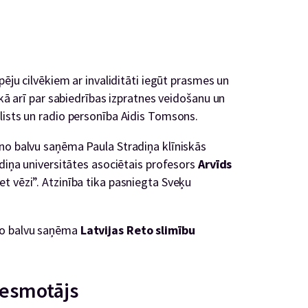
pēju cilvēkiem ar invaliditāti iegūt prasmes un
 kā arī par sabiedrības izpratnes veidošanu un
lists un radio personība Aidis Tomsons.
no balvu saņēma Paula Stradiņa klīniskās
adiņa universitātes asociētais profesors
Arvīds
t vēzi”. Atzinība tika pasniegta Sveķu
no balvu saņēma
Latvijas Reto slimību
vesmotājs