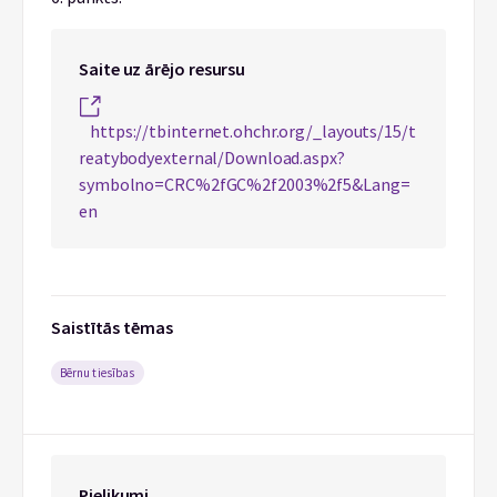
Saite uz ārējo resursu
https://tbinternet.ohchr.org/_layouts/15/t
reatybodyexternal/Download.aspx?
symbolno=CRC%2fGC%2f2003%2f5&Lang=
en
Saistītās tēmas
Bērnu tiesības
Pielikumi