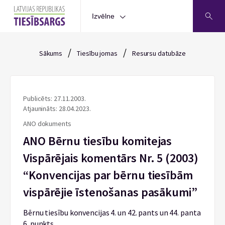
Izvēlne
/
/
Sākums
Tiesību jomas
Resursu datubāze
Publicēts: 27.11.2003.
Atjaunināts: 28.04.2023.
ANO dokuments
ANO Bērnu tiesību komitejas
Vispārējais komentārs Nr. 5 (2003)
“Konvencijas par bērnu tiesībām
vispārējie īstenošanas pasākumi”
Bērnu tiesību konvencijas 4. un 42. pants un 44. panta
6. punkts.