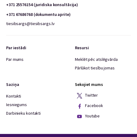
+371 25576154 (juridiska konsultācija)
+371 67686768 (dokumentu aprite)
tiesibsargs@tiesibsargs.lv
Par iestādi
Resursi
Par mums
Meklēt pēc atslēgvārda
Pārlūkot tiesību jomas
Saziņa
Sekojiet mums
Twitter
Kontakti
Iesniegums
Facebook
Darbinieku kontakti
Youtube