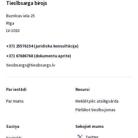
Tiesībsarga birojs
Baznīcas iela 25
Rīga
LV-1010
+371 25576154 (juridiska konsultācija)
+371 67686768 (dokumentu aprite)
tiesibsargs@tiesibsargs.lv
Par iestādi
Resursi
Par mums
Meklēt pēc atslēgvārda
Pārlūkot tiesību jomas
Saziņa
Sekojiet mums
Twitter