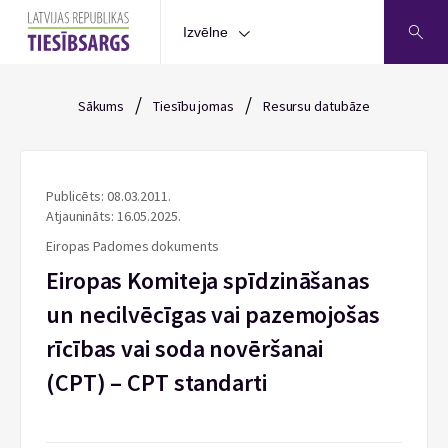
Izvēlne
/
/
Sākums
Tiesību jomas
Resursu datubāze
Publicēts: 08.03.2011.
Atjaunināts: 16.05.2025.
Eiropas Padomes dokuments
Eiropas Komiteja spīdzināšanas
un necilvēcīgas vai pazemojošas
rīcības vai soda novēršanai
(CPT) – CPT standarti