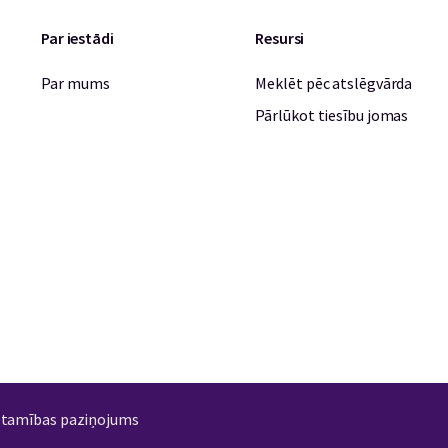
Par iestādi
Resursi
Par mums
Meklēt pēc atslēgvārda
Pārlūkot tiesību jomas
stamības paziņojums