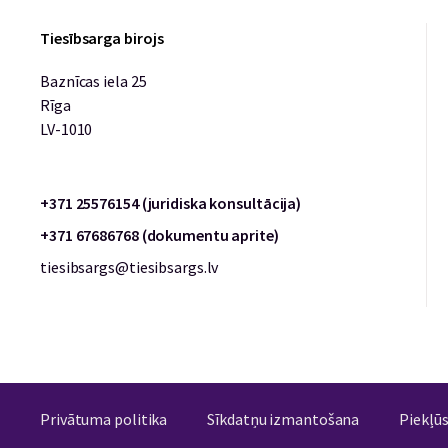
Tiesībsarga birojs
Baznīcas iela 25
Rīga
LV-1010
+371 25576154 (juridiska konsultācija)
+371 67686768 (dokumentu aprite)
tiesibsargs@tiesibsargs.lv
Privātuma politika
Sīkdatņu izmantošana
Piekļū