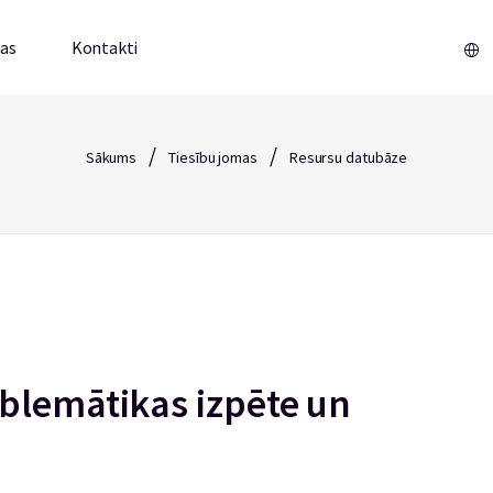
mas
Kontakti
/
/
Sākums
Tiesību jomas
Resursu datubāze
blemātikas izpēte un