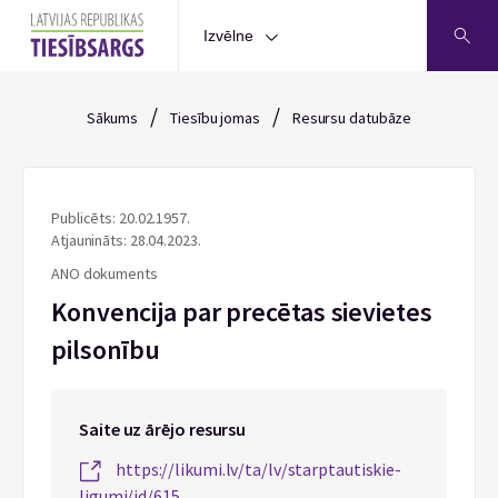
Izvēlne
/
/
Sākums
Tiesību jomas
Resursu datubāze
Publicēts: 20.02.1957.
Atjaunināts: 28.04.2023.
ANO dokuments
Konvencija par precētas sievietes
pilsonību
Saite uz ārējo resursu
https://likumi.lv/ta/lv/starptautiskie-
ligumi/id/615