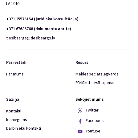
LV-1010
+371 25576154 (juridiska konsultācija)
+371 67686768 (dokumentu aprite)
tiesibsargs@tiesibsargs.lv
Par iestādi
Resursi
Par mums
Meklēt pēc atslēgvārda
Pārlūkot tiesību jomas
Saziņa
Sekojiet mums
Twitter
Kontakti
Iesniegums
Facebook
Darbinieku kontakti
Youtube