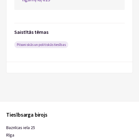
Saistītās tēmas
Pilsoniskās un politiskās tiesības
Tiesībsarga birojs
Baznīcas iela 25
Rīga