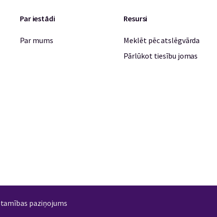
Par iestādi
Resursi
Par mums
Meklēt pēc atslēgvārda
Pārlūkot tiesību jomas
stamības paziņojums