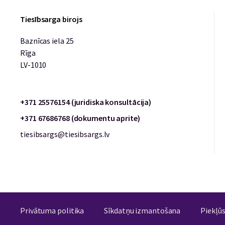
Tiesībsarga birojs
Baznīcas iela 25
Rīga
LV-1010
+371 25576154 (juridiska konsultācija)
+371 67686768 (dokumentu aprite)
tiesibsargs@tiesibsargs.lv
Privātuma politika
Sīkdatņu izmantošana
Piekļū