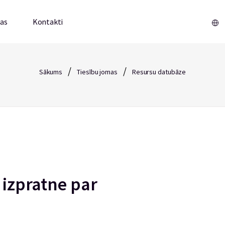
mas
Kontakti
/
/
Sākums
Tiesību jomas
Resursu datubāze
u izpratne par