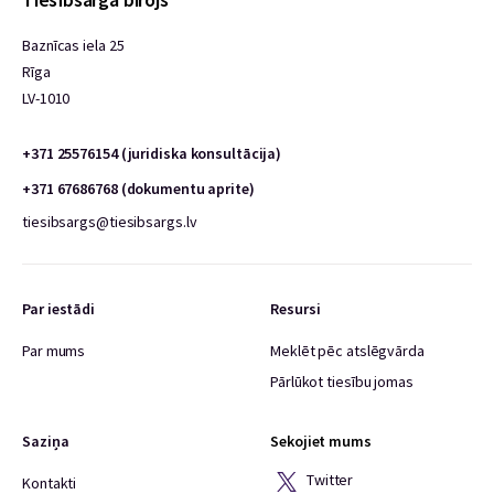
Baznīcas iela 25
Rīga
LV-1010
+371 25576154 (juridiska konsultācija)
+371 67686768 (dokumentu aprite)
tiesibsargs@tiesibsargs.lv
Par iestādi
Resursi
Par mums
Meklēt pēc atslēgvārda
Pārlūkot tiesību jomas
Saziņa
Sekojiet mums
Twitter
Kontakti