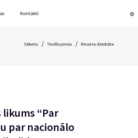
mas
Kontakti
/
/
Sākums
Tiesību jomas
Resursu datubāze
s likums “Par
ju par nacionālo