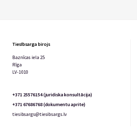
Tiesībsarga birojs
Baznīcas iela 25
Rīga
LV-1010
+371 25576154 (juridiska konsultācija)
+371 67686768 (dokumentu aprite)
tiesibsargs@tiesibsargs.lv