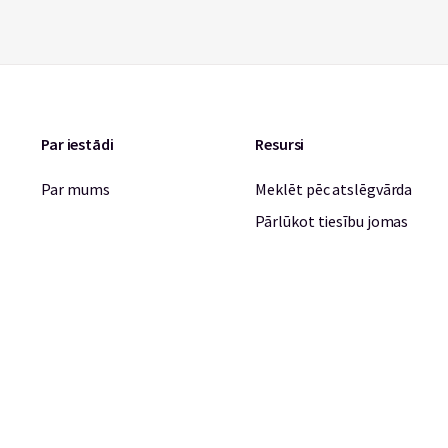
Par iestādi
Resursi
Par mums
Meklēt pēc atslēgvārda
Pārlūkot tiesību jomas