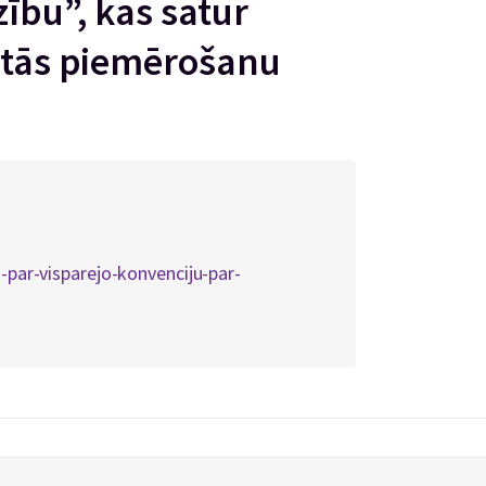
ību”, kas satur
z tās piemērošanu
2-par-visparejo-konvenciju-par-