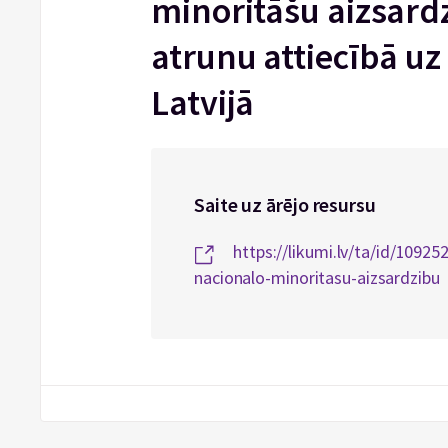
minoritāšu aizsardz
atrunu attiecībā u
Latvijā
Saite uz ārējo resursu
https://likumi.lv/ta/id/10925
nacionalo-minoritasu-aizsardzibu