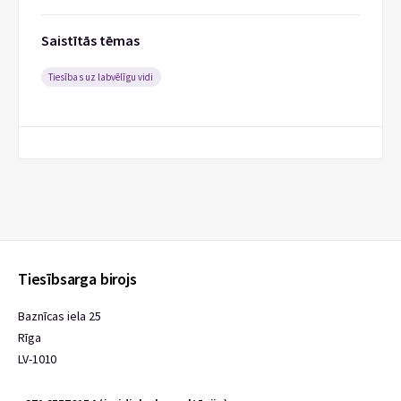
Saistītās tēmas
Tiesības uz labvēlīgu vidi
Tiesībsarga birojs
Baznīcas iela 25
Rīga
LV-1010