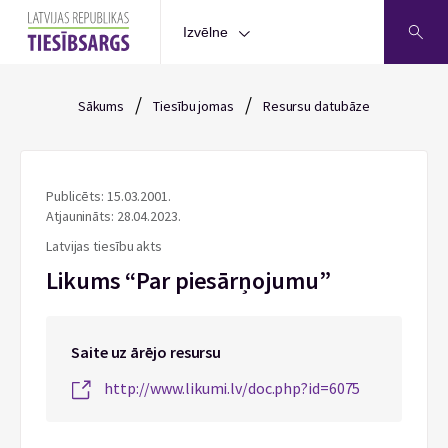
Izvēlne
/
/
Sākums
Tiesību jomas
Resursu datubāze
Publicēts: 15.03.2001.
Atjaunināts: 28.04.2023.
Latvijas tiesību akts
Likums “Par piesārņojumu”
Saite uz ārējo resursu
http://www.likumi.lv/doc.php?id=6075