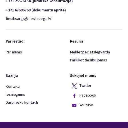
+371 25576154 (juridiska konsultācija)
+371 67686768 (dokumentu aprite)
tiesibsargs@tiesibsargs.lv
Par iestādi
Resursi
Par mums
Meklēt pēc atslēgvārda
Pārlūkot tiesību jomas
Saziņa
Sekojiet mums
Twitter
Kontakti
Iesniegums
Facebook
Darbinieku kontakti
Youtube