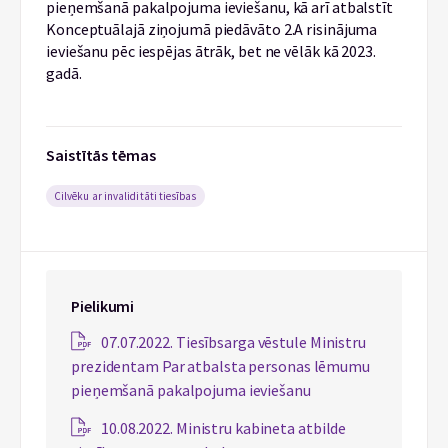
pieņemšanā pakalpojuma ieviešanu, kā arī atbalstīt
Konceptuālajā ziņojumā piedāvāto 2.A risinājuma
ieviešanu pēc iespējas ātrāk, bet ne vēlāk kā 2023.
gadā.
Saistītās tēmas
Cilvēku ar invaliditāti tiesības
Pielikumi
07.07.2022. Tiesībsarga vēstule Ministru
prezidentam Par atbalsta personas lēmumu
pieņemšanā pakalpojuma ieviešanu
10.08.2022. Ministru kabineta atbilde