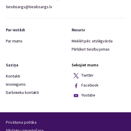
tiesibsargs@tiesibsargs.lv
Par iestādi
Resursi
Par mums
Meklēt pēc atslēgvārda
Pārlūkot tiesību jomas
Saziņa
Sekojiet mums
Twitter
Kontakti
Iesniegums
Facebook
Darbinieku kontakti
Youtube
Privātuma politika
Sīkdatņu izmantošana