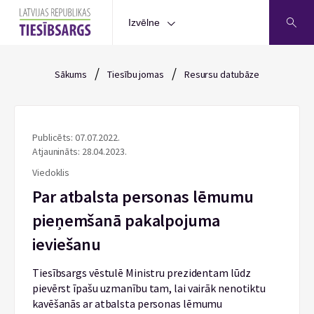
Izvēlne
/
/
Sākums
Tiesību jomas
Resursu datubāze
Publicēts: 07.07.2022.
Atjaunināts: 28.04.2023.
Viedoklis
Par atbalsta personas lēmumu
pieņemšanā pakalpojuma
ieviešanu
Tiesībsargs vēstulē Ministru prezidentam lūdz
pievērst īpašu uzmanību tam, lai vairāk nenotiktu
kavēšanās ar atbalsta personas lēmumu