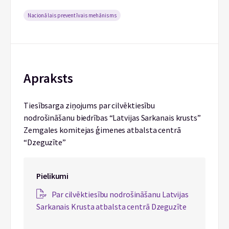
Nacionālais preventīvais mehānisms
Apraksts
Tiesībsarga ziņojums par cilvēktiesību
nodrošināšanu biedrības “Latvijas Sarkanais krusts”
Zemgales komitejas ģimenes atbalsta centrā
“Dzeguzīte”
Pielikumi
Par cilvēktiesību nodrošināšanu Latvijas
Sarkanais Krusta atbalsta centrā Dzeguzīte