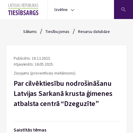
Izvēlne
/
/
Sākums
Tiesību jomas
Resursu datubāze
Publicēts: 18.12.2023.
Atjaunināts: 16.05.2025.
Ziņojums (preventīvais mehānisms)
Par cilvēktiesību nodrošināšanu
Latvijas Sarkanā krusta ģimenes
atbalsta centrā “Dzeguzīte”
Saistītās tēmas