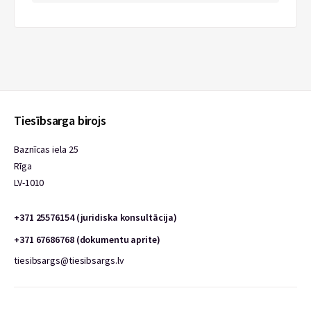
Tiesībsarga birojs
Baznīcas iela 25
Rīga
LV-1010
+371 25576154 (juridiska konsultācija)
+371 67686768 (dokumentu aprite)
tiesibsargs@tiesibsargs.lv