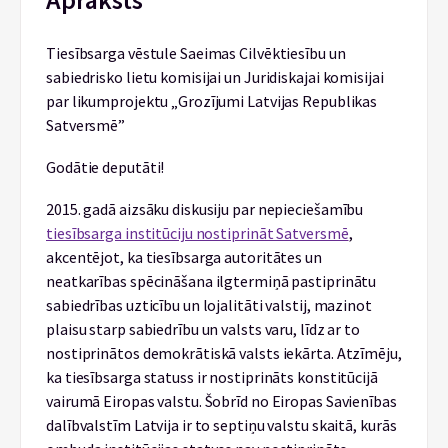
Tiesībsarga vēstule Saeimas Cilvēktiesību un
sabiedrisko lietu komisijai un Juridiskajai komisijai
par likumprojektu „Grozījumi Latvijas Republikas
Satversmē”
Godātie deputāti!
2015. gadā aizsāku diskusiju par nepieciešamību
tiesībsarga institūciju nostiprināt Satversmē
,
akcentējot, ka tiesībsarga autoritātes un
neatkarības spēcināšana ilgtermiņā pastiprinātu
sabiedrības uzticību un lojalitāti valstij, mazinot
plaisu starp sabiedrību un valsts varu, līdz ar to
nostiprinātos demokrātiskā valsts iekārta. Atzīmēju,
ka tiesībsarga statuss ir nostiprināts konstitūcijā
vairumā Eiropas valstu. Šobrīd no Eiropas Savienības
dalībvalstīm Latvija ir to septiņu valstu skaitā, kurās