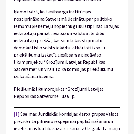
Ņemot vērā, ka tiesībsarga institūcijas
nostiprināšana Satversmē liecinātu par politisko
lēmumu pieņēmēju nopietnu gribu stiprināt Latvijas
iedzīvotāju pamattiesības un valsts atbildību
iedzīvotāju priekšā, kas vienlaikus stiprinātu
demokrātisko valsts iekārtu, atkārtoti izsaku
priekšlikumu izskatīt tiesībsarga piedāvāto
likumprojektu “Grozījumi Latvijas Republikas
Satversmē” un virzīt to kā komisijas priekšlikumu
izskatīšanai Saeimā.
Pielikumā: likumprojekts “Grozījumi Latvijas
Republikas Satversmē” uz 6 lp.
[1]
Saeimas Juridiskās komisijas darba grupas Valsts
prezidenta pilnvaru iespējamai paplašināšanai un
ievēlēšanas kārtības izvērtēšanai 2015.gada 12. maija