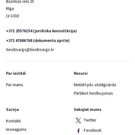
Baznīcas iela 25
Rīga
LV-1010
+371 25576154 (juridiska konsultācija)
+371 67686768 (dokumentu aprite)
tiesibsargs@tiesibsargs.lv
Par iestādi
Resursi
Par mums
Meklēt pēc atslēgvārda
Pārlūkot tiesību jomas
Saziņa
Sekojiet mums
Twitter
Kontakti
Iesniegums
Facebook