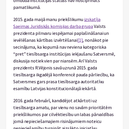
ombuda institūcijas statuss nav nostiprināts
pamatlikumā.
2015. gada maijā manu priekšlikumu
izskatīja
Saeimas Juridiskās komisijas darba grupa
Valsts
prezidenta pilnvaru iespējamai paplašināšanai un
ievēlēšanas kārtības izvērtēšanai
[1]
, nonākot pie
secinājuma, ka kopumā nav neviena kategoriska
“pret” tiesībsarga institūcijas iekļaušanu Satversmē,
diskusija notiek vien par niansēm. Arī Valsts
prezidents R.Vējonis savā uzrunā 2015. gada
tiesībsarga ikgadējā konferencē pauda pārliecību, ka
Satversmes gars prasa tiesībsarga autoritatīvu
esamību Latvijas konstitucionālajā iekārtā.
2016. gada februārī, kandidējot atkārtoti uz
tiesībsarga amatu, par vienu no savām prioritātēm
priekšlikumos par cilvēktiesību un labas pārvaldības
jomā nepieciešamajiem risinājumiem noteicu
nepieciešamību turpināt aizsākto iniciatīvu.