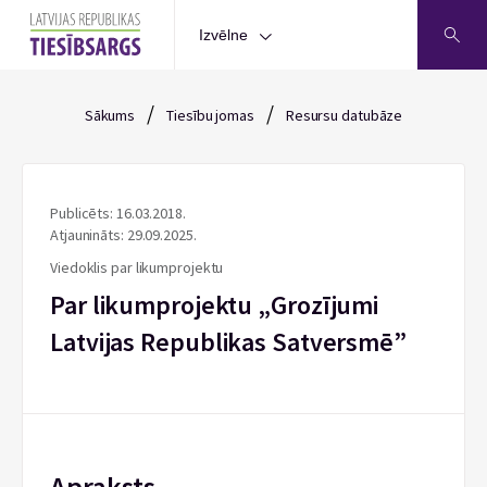
Izvēlne
/
/
Sākums
Tiesību jomas
Resursu datubāze
Publicēts: 16.03.2018.
Atjaunināts: 29.09.2025.
Viedoklis par likumprojektu
Par likumprojektu „Grozījumi
Latvijas Republikas Satversmē”
Apraksts