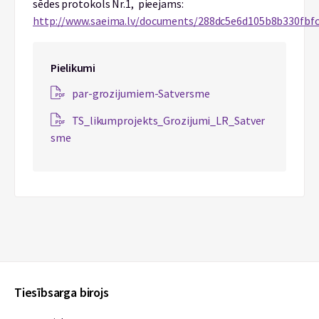
sēdes protokols Nr.1, pieejams:
http://www.saeima.lv/documents/288dc5e6d105b8b330fbf
Pielikumi
par-grozijumiem-Satversme
TS_likumprojekts_Grozijumi_LR_Satver
sme
Tiesībsarga birojs