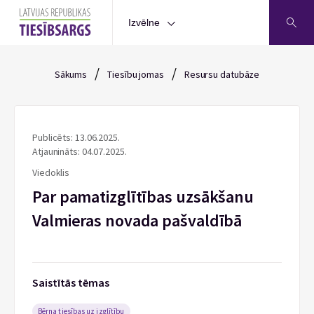
Izvēlne
/
/
Sākums
Tiesību jomas
Resursu datubāze
Publicēts: 13.06.2025.
Atjaunināts: 04.07.2025.
Viedoklis
Par pamatizglītības uzsākšanu
Valmieras novada pašvaldībā
Saistītās tēmas
Bērna tiesības uz izglītību