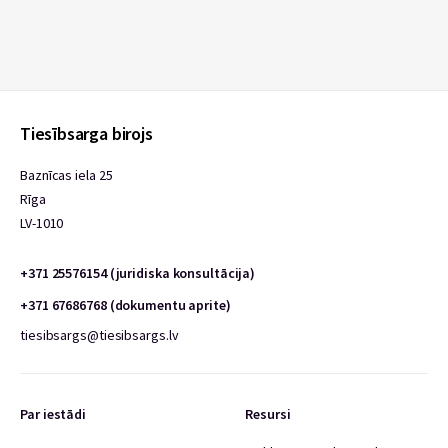
Tiesībsarga birojs
Baznīcas iela 25
Rīga
LV-1010
+371 25576154 (juridiska konsultācija)
+371 67686768 (dokumentu aprite)
tiesibsargs@tiesibsargs.lv
Par iestādi
Resursi