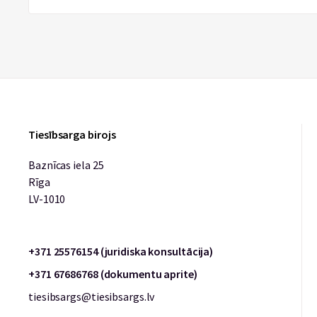
Tiesībsarga birojs
Baznīcas iela 25
Rīga
LV-1010
+371 25576154 (juridiska konsultācija)
+371 67686768 (dokumentu aprite)
tiesibsargs@tiesibsargs.lv