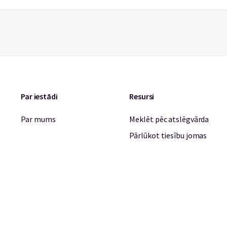
Par iestādi
Resursi
Par mums
Meklēt pēc atslēgvārda
Pārlūkot tiesību jomas