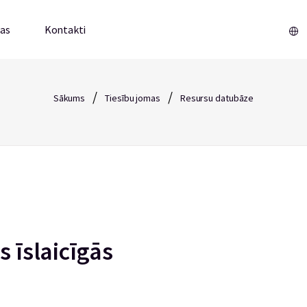
mas
Kontakti
/
/
Sākums
Tiesību jomas
Resursu datubāze
s īslaicīgās