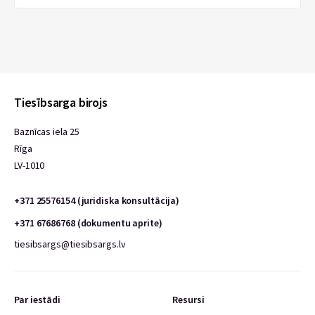
Tiesībsarga birojs
Baznīcas iela 25
Rīga
LV-1010
+371 25576154 (juridiska konsultācija)
+371 67686768 (dokumentu aprite)
tiesibsargs@tiesibsargs.lv
Par iestādi
Resursi