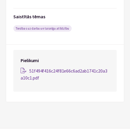
Saistītās tēmas
Tiesības uz darbu un taisnīgu atlīdzību
Pielikumi
51f494f416c24f81e66c6ad2ab1741c20a3
a10c1.pdf