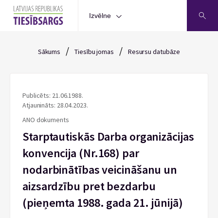
Izvēlne
/
/
Sākums
Tiesību jomas
Resursu datubāze
Publicēts: 21.06.1988.
Atjaunināts: 28.04.2023.
ANO dokuments
Starptautiskās Darba organizācijas
konvencija (Nr.168) par
nodarbinātības veicināšanu un
aizsardzību pret bezdarbu
(pieņemta 1988. gada 21. jūnijā)