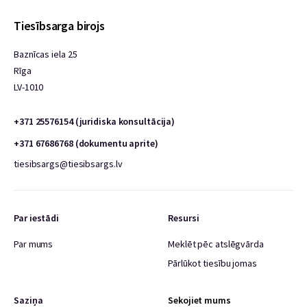
Tiesībsarga birojs
Baznīcas iela 25
Rīga
LV-1010
+371 25576154 (juridiska konsultācija)
+371 67686768 (dokumentu aprite)
tiesibsargs@tiesibsargs.lv
Par iestādi
Resursi
Par mums
Meklēt pēc atslēgvārda
Pārlūkot tiesību jomas
Saziņa
Sekojiet mums